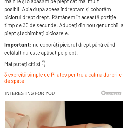
mâinile și o apăsăm pe piept cât mai mult
posibil. Abia după aceea îndreptăm și coborâm
piciorul drept drept. Rămânem în această poziție
timp de 30 de secunde. Aduceți din nou genunchii la
piept și schimbați picioarele.
Important:
nu coborâți piciorul drept până când
celălalt nu este apăsat pe piept.
Mai puteți citi si 👇
3 exerciții simple de Pilates pentru a calma durerile
de spate