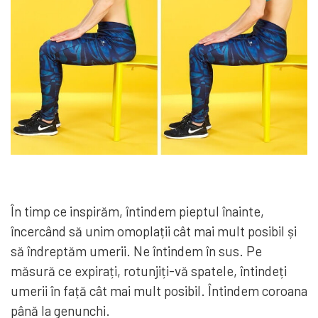
În timp ce inspirăm, întindem pieptul înainte,
încercând să unim omoplații cât mai mult posibil și
să îndreptăm umerii. Ne întindem în sus. Pe
măsură ce expirați, rotunjiți-vă spatele, întindeți
umerii în față cât mai mult posibil. Întindem coroana
până la genunchi.