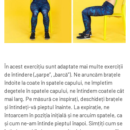
În acest exercițiu sunt adaptate mai multe exerciții
de întindere („șarpe”, „barcă”). Ne aruncăm brațele
îndoite la coate în spatele capului, ne împletim
degetele în spatele capului, ne întindem coatele cât
mai larg. Pe măsură ce inspirați, deschideți brațele
și întindeți-vă pieptul înainte. La expirație, ne
întoarcem în poziția inițială și ne arcuim spatele, ca
și cum ne-am întinde pieptul înapoi. Simțiți cum se