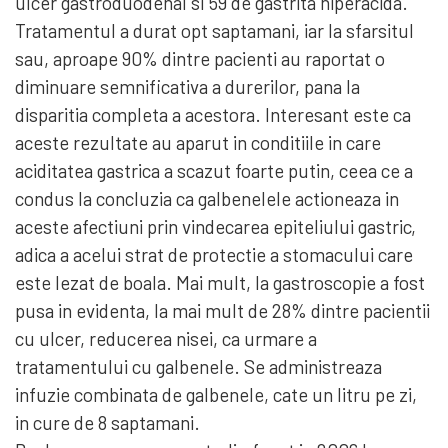
ulcer gastroduodenal si 59 de gastrita hiperacida.
Tratamentul a durat opt saptamani, iar la sfarsitul
sau, aproape 90% dintre pacienti au raportat o
diminuare semnificativa a durerilor, pana la
disparitia completa a acestora. Interesant este ca
aceste rezultate au aparut in conditiile in care
aciditatea gastrica a scazut foarte putin, ceea ce a
condus la concluzia ca galbenelele actioneaza in
aceste afectiuni prin vindecarea epiteliului gastric,
adica a acelui strat de protectie a stomacului care
este lezat de boala. Mai mult, la gastroscopie a fost
pusa in evidenta, la mai mult de 28% dintre pacientii
cu ulcer, reducerea nisei, ca urmare a
tratamentului cu galbenele. Se administreaza
infuzie combinata de galbenele, cate un litru pe zi,
in cure de 8 saptamani.