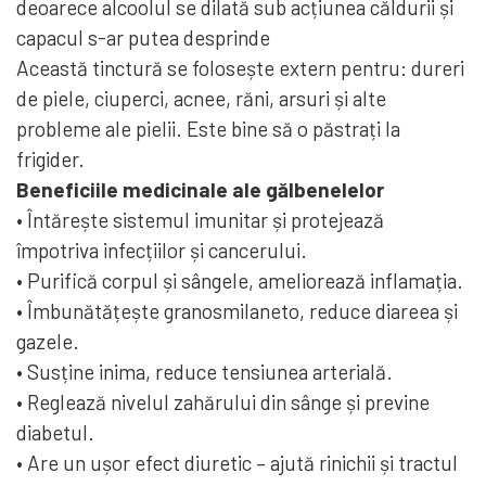
deoarece alcoolul se dilată sub acțiunea căldurii și
capacul s-ar putea desprinde
Această tinctură se folosește extern pentru: dureri
de piele, ciuperci, acnee, răni, arsuri și alte
probleme ale pielii. Este bine să o păstrați la
frigider.
Beneficiile medicinale ale gălbenelelor
• Întărește sistemul imunitar și protejează
împotriva infecțiilor și cancerului.
• Purifică corpul și sângele, ameliorează inflamația.
• Îmbunătățește granosmilaneto, reduce diareea și
gazele.
• Susține inima, reduce tensiunea arterială.
• Reglează nivelul zahărului din sânge și previne
diabetul.
• Are un ușor efect diuretic – ajută rinichii și tractul