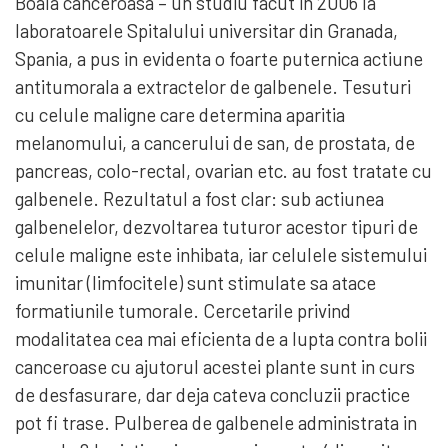
Boala canceroasa – un studiu facut in 2006 la
laboratoarele Spitalului universitar din Granada,
Spania, a pus in evidenta o foarte puternica actiune
antitumorala a extractelor de galbenele. Tesuturi
cu celule maligne care determina aparitia
melanomului, a cancerului de san, de prostata, de
pancreas, colo-rectal, ovarian etc. au fost tratate cu
galbenele. Rezultatul a fost clar: sub actiunea
galbenelelor, dezvoltarea tuturor acestor tipuri de
celule maligne este inhibata, iar celulele sistemului
imunitar (limfocitele) sunt stimulate sa atace
formatiunile tumorale. Cercetarile privind
modalitatea cea mai eficienta de a lupta contra bolii
canceroase cu ajutorul acestei plante sunt in curs
de desfasurare, dar deja cateva concluzii practice
pot fi trase. Pulberea de galbenele administrata in