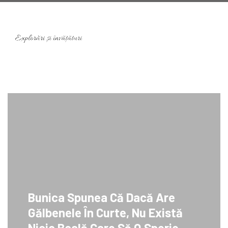
Bunica Spunea Că Dacă Are
Gălbenele În Curte, Nu Există
Nicio Boală Care Să O Sperie.