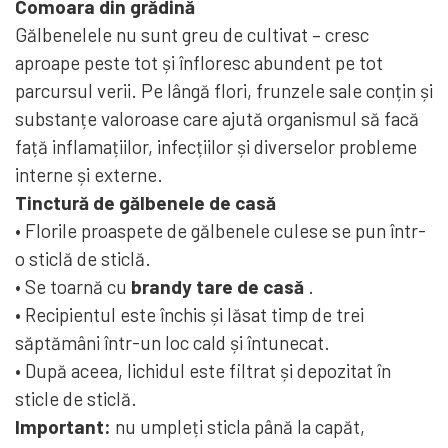
Comoara din grădină
Gălbenelele nu sunt greu de cultivat – cresc
aproape peste tot și înfloresc abundent pe tot
parcursul verii. Pe lângă flori, frunzele sale conțin și
substanțe valoroase care ajută organismul să facă
față inflamațiilor, infecțiilor și diverselor probleme
interne și externe.
Tinctură de gălbenele de casă
• Florile proaspete de gălbenele culese se pun într-
o sticlă de sticlă.
• Se toarnă cu
brandy tare de casă
.
• Recipientul este închis și lăsat timp de trei
săptămâni într-un loc cald și întunecat.
• După aceea, lichidul este filtrat și depozitat în
sticle de sticlă.
Important:
nu umpleți sticla până la capăt,