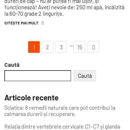
dureri de cap – nu ar putea fi mai ușor, și
funcționează! Aveți nevoie de: 250 ml apă, încălzită
la 60-70 grade 2 lingurițe.
CITEȘTE MAI MULT
…
1
2
3
15
Caută
Caută
Articole recente
Sciatica: 8 remedii naturale care pot contribui la
calmarea durerii și recuperare.
Relația dintre vertebrele cervicale C1–C7 și glanda