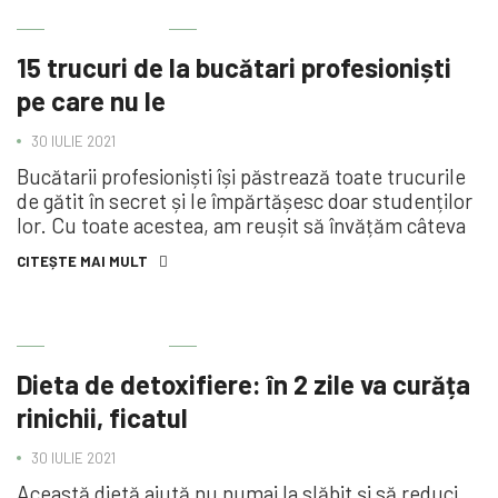
BINE DE ȘTIUT
15 trucuri de la bucătari profesioniști
pe care nu le
30 IULIE 2021
Bucătarii profesioniști își păstrează toate trucurile
de gătit în secret și le împărtășesc doar studenților
lor. Cu toate acestea, am reușit să învățăm câteva
CITEȘTE MAI MULT
BINE DE ȘTIUT
Dieta de detoxifiere: în 2 zile va curăța
rinichii, ficatul
30 IULIE 2021
Această dietă ajută nu numai la slăbit și să reduci