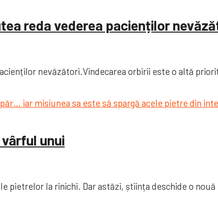
utea reda vederea pacienților nevăzăt
enților nevăzători.Vindecarea orbirii este o altă priorita
 vârful unui
 pietrelor la rinichi. Dar astăzi, știința deschide o nouă