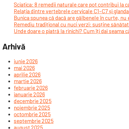
Sciatica: 8 remedii naturale care pot contribui la 
Relația dintre vertebrele cervicale C1–C7 și glanda 
Bunica spunea că dacă are gălbenele în curte, nu ex
Remediu tradițional cu nuci verzi: susține sănătate
Unde doare o piatră la rinichi? Cum îți dai seama că
Arhivă
iunie 2026
mai 2026
aprilie 2026
martie 2026
februarie 2026
ianuarie 2026
decembrie 2025
noiembrie 2025
octombrie 2025
septembrie 2025
august 2025