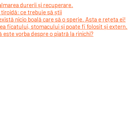
calmarea durerii și recuperare.
tiroidă: ce trebuie să știi
istă nicio boală care să o sperie. Asta e rețeta ei!
a ficatului, stomacului și poate fi folosit și extern.
 este vorba despre o piatră la rinichi?