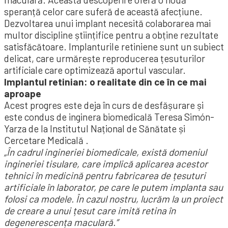
speranță celor care suferă de această afecțiune.
Dezvoltarea unui implant necesită colaborarea mai
multor discipline științifice pentru a obține rezultate
satisfăcătoare. Implanturile retiniene sunt un subiect
delicat, care urmărește reproducerea țesuturilor
artificiale care optimizează aportul vascular.
Implantul retinian: o realitate din ce în ce mai
aproape
Acest progres este deja în curs de desfășurare și
este condus de inginera biomedicală Teresa Simón-
Yarza de la Institutul Național de Sănătate și
Cercetare Medicală .
„În cadrul ingineriei biomedicale, există domeniul
ingineriei tisulare, care implică aplicarea acestor
tehnici în medicină pentru fabricarea de țesuturi
artificiale în laborator, pe care le putem implanta sau
folosi ca modele. În cazul nostru, lucrăm la un proiect
de creare a unui țesut care imită retina în
degenerescența maculară.”