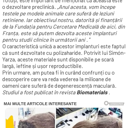
Totuși, este important de menționat că aceasta este
o dezvoltare preclinică.
„Anul acesta, vom începe
testele pe modele animale care suferă de leziuni
retiniene. Iar obiectivul nostru, datorită și finanțării
de la Fundația pentru Cercetare Medicală de aici, din
Franța, este să putem dezvolta aceste implanturi
pentru studii clinice în următorii ani
. ”
O caracteristică unică a acestor implanturi este faptul
că sunt dezvoltate cu polizaharide. Potrivit lui Simón-
Yarza, aceste materiale sunt disponibile pe scară
largă, ieftine și ușor reproductibile.
Prin urmare, am putea fi în curând confrunți cu o
descoperire care va reda vederea la milioane de
oameni care suferă de degenerescență maculară.
Studiul a fost publicat în revista
Biomaterials
.