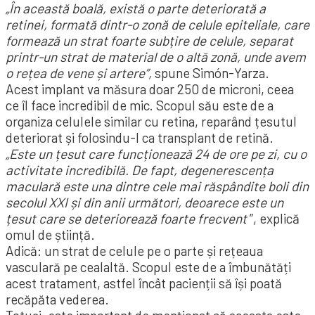
„În această boală, există o parte deteriorată a
retinei, formată dintr-o zonă de celule epiteliale, care
formează un strat foarte subțire de celule, separat
printr-un strat de material de o altă zonă, unde avem
o rețea de vene și artere”,
spune Simón-Yarza.
Acest implant va măsura doar 250 de microni, ceea
ce îl face incredibil de mic. Scopul său este de a
organiza celulele similar cu retina, reparând țesutul
deteriorat și folosindu-l ca transplant de retină.
„Este un țesut care funcționează 24 de ore pe zi, cu o
activitate incredibilă. De fapt, degenerescența
maculară este una dintre cele mai răspândite boli din
secolul XXI și din anii următori, deoarece este un
țesut care se deteriorează foarte frecvent
”, explică
omul de știință.
Adică: un strat de celule pe o parte și rețeaua
vasculară pe cealaltă. Scopul este de a îmbunătăți
acest tratament, astfel încât pacienții să își poată
recăpăta vederea.