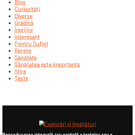
Blog
Curiozități
Diverse
Grădină
Îngrijire
Interesant
Pentru Suflet
Rețete
Sănătate
Sănătatea este importantă
Știre
Teste
Reproducerea integrală sau parțială a textelor sau a