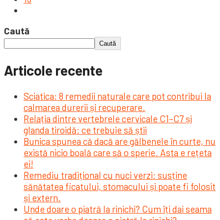
Caută
Caută
Articole recente
Sciatica: 8 remedii naturale care pot contribui la
calmarea durerii și recuperare.
Relația dintre vertebrele cervicale C1–C7 și
glanda tiroidă: ce trebuie să știi
Bunica spunea că dacă are gălbenele în curte, nu
există nicio boală care să o sperie. Asta e rețeta
ei!
Remediu tradițional cu nuci verzi: susține
sănătatea ficatului, stomacului și poate fi folosit
și extern.
Unde doare o piatră la rinichi? Cum îți dai seama