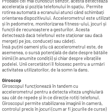
Probabil cel mai cunoscut senzor, acesta detectează
accelerația și poziția telefonului în spațiu. Permite
rotirea automată a ecranului atunci când schimbați
orientarea dispozitivului. Accelerometrul este utilizat
și în pedometre, monitorizarea fitness-ului, jocuri și
funcții de recunoaștere a gesturilor. Acesta
detectează dacă telefonul este staționar sau dacă
mergeți pe jos, conduceți sau cădeți.
Însă puțini oameni știu că accelerometrul este, de
asemenea, o sursă potențială de date despre bătăile
inimii (în anumite condiții) și chiar despre vibrațiile
podelei. Unii cercetători îl folosesc pentru a urmări
activitatea utilizatorilor, de la somn la dans.
Giroscop
Giroscopul funcționează în tandem cu
accelerometrul pentru a detecta viteza unghiulară
sau cât de repede și în ce direcție rotiți telefonul.
Giroscopul permite stabilizarea imaginii în cameră,
controlul precis în jocuri (cum ar fi jocurile de curse)