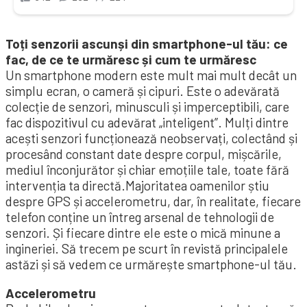
Toți senzorii ascunși din smartphone-ul tău: ce
fac, de ce te urmăresc și cum te urmăresc
Un smartphone modern este mult mai mult decât un
simplu ecran, o cameră și cipuri. Este o adevărată
colecție de senzori, minusculi și imperceptibili, care
fac dispozitivul cu adevărat „inteligent”. Mulți dintre
acești senzori funcționează neobservați, colectând și
procesând constant date despre corpul, mișcările,
mediul înconjurător și chiar emoțiile tale, toate fără
intervenția ta directă.Majoritatea oamenilor știu
despre GPS și accelerometru, dar, în realitate, fiecare
telefon conține un întreg arsenal de tehnologii de
senzori. Și fiecare dintre ele este o mică minune a
ingineriei. Să trecem pe scurt în revistă principalele
astăzi și să vedem ce urmărește smartphone-ul tău.
Accelerometru