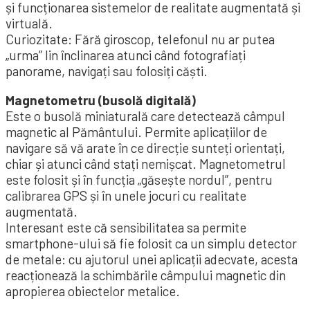
și funcționarea sistemelor de realitate augmentată și
virtuală.
Curiozitate: Fără giroscop, telefonul nu ar putea
„urma” lin înclinarea atunci când fotografiați
panorame, navigați sau folosiți căști.
Magnetometru (busolă digitală)
Este o busolă miniaturală care detectează câmpul
magnetic al Pământului. Permite aplicațiilor de
navigare să vă arate în ce direcție sunteți orientați,
chiar și atunci când stați nemișcat. Magnetometrul
este folosit și în funcția „găsește nordul”, pentru
calibrarea GPS și în unele jocuri cu realitate
augmentată.
Interesant este că sensibilitatea sa permite
smartphone-ului să fie folosit ca un simplu detector
de metale: cu ajutorul unei aplicații adecvate, acesta
reacționează la schimbările câmpului magnetic din
apropierea obiectelor metalice.