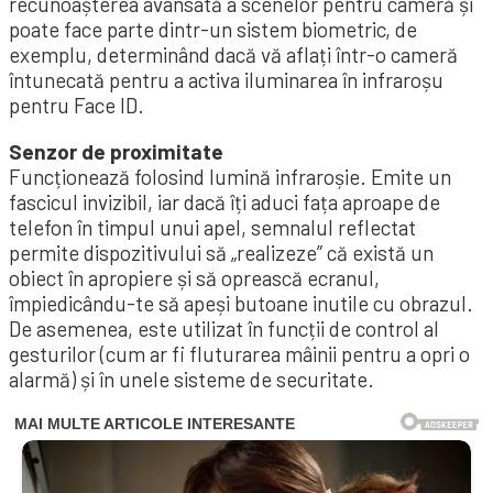
recunoașterea avansată a scenelor pentru cameră și
poate face parte dintr-un sistem biometric, de
exemplu, determinând dacă vă aflați într-o cameră
întunecată pentru a activa iluminarea în infraroșu
pentru Face ID.
Senzor de proximitate
Funcționează folosind lumină infraroșie. Emite un
fascicul invizibil, iar dacă îți aduci fața aproape de
telefon în timpul unui apel, semnalul reflectat
permite dispozitivului să „realizeze” că există un
obiect în apropiere și să oprească ecranul,
împiedicându-te să apeși butoane inutile cu obrazul.
De asemenea, este utilizat în funcții de control al
gesturilor (cum ar fi fluturarea mâinii pentru a opri o
alarmă) și în unele sisteme de securitate.