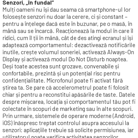
Senzori, „în fundal”
Mulți oameni nu își dau seama că smartphone-ul lor
folosește senzori nu doar la cerere, ci și constant –
pentru a înțelege dacă este în buzunar, pe o masă, în
mână sau se încarcă. Reacționează la modul în care îl
ridici, cum îl ții în mână, cât de des atingi ecranul și își
adaptează comportamentul: dezactivează notificările
inutile, crește volumul soneriei, activează Always-On
Display și activează modul Do Not Disturb noaptea.
Deși toate acestea sunt grozave, convenabile și
confortabile, prezintă și un potențial risc pentru
confidențialitate. Microfonul poate fi activat fără
știrea ta. Se pare că accelerometrul poate fi folosit
chiar și pentru a reconstitui apăsările de taste. Datele
despre mișcarea, locația și comportamentul tău pot fi
colectate în scopuri de marketing sau în alte scopuri.
Prin urmare, sistemele de operare moderne (Android,
iOS) înăspresc treptat controlul asupra accesului la
senzori; aplicațiile trebuie să solicite permisiunea, iar
utilizatorul poate verifica activitatea senzorilor.