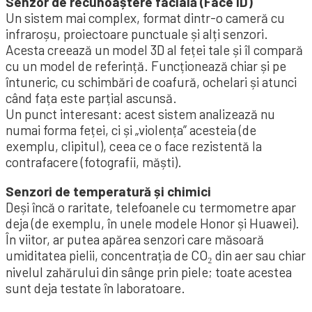
Senzor de recunoaștere facială (Face ID)
Un sistem mai complex, format dintr-o cameră cu
infraroșu, proiectoare punctuale și alți senzori.
Acesta creează un model 3D al feței tale și îl compară
cu un model de referință. Funcționează chiar și pe
întuneric, cu schimbări de coafură, ochelari și atunci
când fața este parțial ascunsă.
Un punct interesant: acest sistem analizează nu
numai forma feței, ci și „violența” acesteia (de
exemplu, clipitul), ceea ce o face rezistentă la
contrafacere (fotografii, măști).
Senzori de temperatură și chimici
Deși încă o raritate, telefoanele cu termometre apar
deja (de exemplu, în unele modele Honor și Huawei).
În viitor, ar putea apărea senzori care măsoară
umiditatea pielii, concentrația de CO₂ din aer sau chiar
nivelul zahărului din sânge prin piele; toate acestea
sunt deja testate în laboratoare.