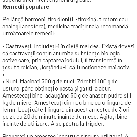
Remedii populare
Pe lângă hormonii tiroidieni (L-tiroxină, tirotom sau
analogii acestora), medicina tradițională recomandă
următoarele remedii:
• Castraveți. Includeți-i în dietă mai des. Există dovezi
că castraveții conțin anumite substanțe biologic
active care, prin captarea iodului, îl transformă în
țesut tiroidian, „forțându-l” să funcționeze mai activ.
•
• Nuci. Măcinați 300 g de nuci. Zdrobiți 100 g de
usturoi până obțineți o pastă și gătiți la abur.
Amestecați bine, adăugând 50 g de anason pudră și 1
kg de miere. Amestecați din nou bine cu o lingură de
lemn. Luați câte 1 lingură din acest amestec de 3 ori
pe zi, cu 20 de minute înainte de mese. Agitați bine
înainte de utilizare. A se păstra la frigider.
Preparați un amestec (pentru o singură utilizare): 4