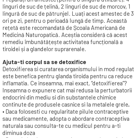
linguri de suc de țelină, 2 linguri de suc de morcov, 1
lingură de suc de pătrunjel. Luați acest amestec de 3
ori pe zi, pentru o perioadă lungă de timp. Această
rețetă este recomandată de Școala Americană de
Medicină Naturopatică. Aceștia consideră că acest
remediu îmbunătățește activitatea funcțională a
tiroidei și a glandelor suprarenale.
Ajuta-ti corpul sa se detoxifice
Detoxifierea si curatarea organismului in mod regulat
este benefica pentru glanda tiroida pentru ca reduce
inflamatia. Ce inseamna, mai exact, “detoxifierea”?
Inseamna o expunere cat mai redusa la perturbatorii
endocrini din mediu si din substantele chimice
continute de produsele casnice si la metalele grele
.
• Daca folosesti cu regularitate pilule contraceptive
sau medicamente, adopta o abordare contraceptiva
naturala sau consulta-te cu medicul pentru a-ti
diminua doza