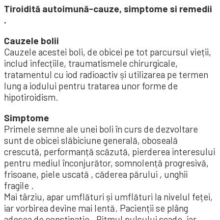
Tiroidită autoimună-cauze, simptome si remedii
.
Cauzele bolii
Cauzele acestei boli, de obicei pe tot parcursul vieții,
includ infecțiile, traumatismele chirurgicale,
tratamentul cu iod radioactiv și utilizarea pe termen
lung a iodului pentru tratarea unor forme de
hipotiroidism.
Simptome
Primele semne ale unei boli în curs de dezvoltare
sunt de obicei slăbiciune generală, oboseală
crescută, performanță scăzută, pierderea interesului
pentru mediul înconjurător, somnolență progresivă,
frisoane, piele uscată , căderea părului , unghii
fragile .
Mai târziu, apar umflături și umflături la nivelul feței,
iar vorbirea devine mai lentă. Pacienții se plâng
adesea de constipație . Ritmul pulsului scade, iar