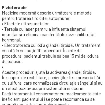
Fizioterapie
Medicina modernă descrie următoarele metode
pentru tratarea tiroiditei autoimune:
• Efectele ultrasunetelor.
• Terapia cu laser pentru a influența sistemul
imunitar și a elimina manifestările dezechilibrului
hormonal.
• Electroforeza cu iod a glandei tiroide. Un tratament
constă în cel puțin 10 proceduri. Înainte de
procedură, pacientul trebuie să bea 15 ml de iodură
de potasiu.
•
Aceste proceduri ajută la activarea glandei tiroide.
În scopuri de reabilitare, pacienților li se prescriu băi
cu sulfură, care normalizează circulația sângelui și au
un efect pozitiv asupra sistemului endocrin.
Dacă tratamentul conservator cu medicamente este
ineficient, pacientului i se poate recomanda să se
supună unei intervenții chirurgicale.