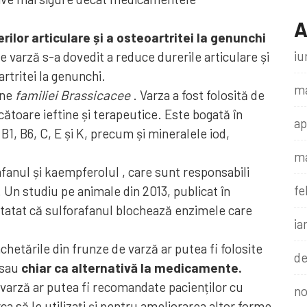
A
rilor articulare și a osteoartritei la genunchi
iu
e varză s-a dovedit a reduce durerile articulare și
rtritei la genunchi.
ma
ine
familiei Brassicacee
. Varza a fost folosită de
ătoare ieftine și terapeutice. Este bogată în
ap
B1, B6, C, E și K, precum și mineralele iod,
ma
fanul și kaempferolul , care sunt responsabili
fe
. Un studiu pe animale din 2013, publicat în
tatat că sulforafanul blochează enzimele care
ia
chetările din frunze de varză ar putea fi folosite
de
 sau
chiar ca alternativă la medicamente.
varză ar putea fi recomandate pacienților cu
no
ca să le utilizați și pentru ameliorarea altor forme