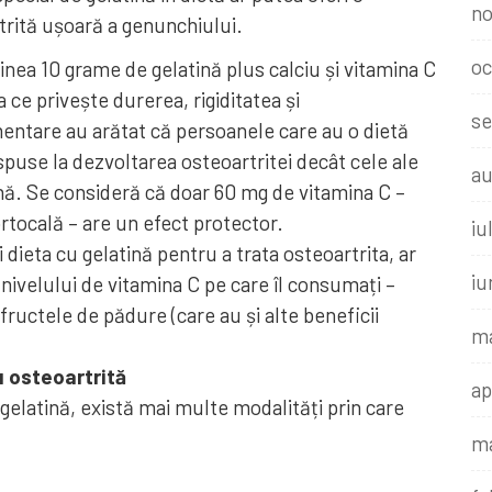
no
rită ușoară a genunchiului.
oc
inea 10 grame de gelatină plus calciu și vitamina C
 ce privește durerea, rigiditatea și
se
imentare au arătat că persoanele care au o dietă
spuse la dezvoltarea osteoartritei decât cele ale
au
nă. Se consideră că doar 60 mg de vitamina C –
ortocală – are un efect protector.
iu
 dieta cu gelatină pentru a trata osteoartrita, ar
iu
 nivelului de vitamina C pe care îl consumați –
fructele de pădure (care au și alte beneficii
ma
 osteoartrită
ap
gelatină, există mai multe modalități prin care
ma