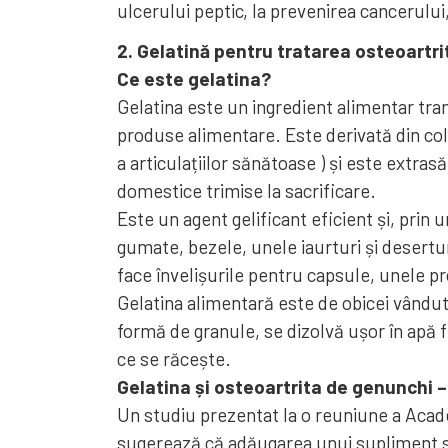
ulcerului peptic, la prevenirea cancerului
2. Gelatină pentru tratarea osteoartri
Ce este gelatina?
Gelatina este un ingredient alimentar tran
produse alimentare. Este derivată din co
a articulațiilor sănătoase ) și este extrasă
domestice trimise la sacrificare.
Este un agent gelificant eficient și, pri
gumate, bezele, unele iaurturi și desertur
face învelișurile pentru capsule, unele pr
Gelatina alimentară este de obicei vândut
formă de granule, se dizolvă ușor în apă 
ce se răcește.
Gelatina și osteoartrita de genunchi –
Un studiu prezentat la o reuniune a Acad
sugerează că adăugarea unui supliment spe