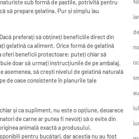
fe
 naturiste sub formă de pastile, potrivită pentru
ă să prepare gelatina. Pur și simplu iau
ia
de
acă preferați să obțineți beneficiile direct din
uați gelatină ca aliment. Orice formă de gelatină
no
 oferi beneficii protectoare; puteți chiar să
oc
ebuie doar să urmați instrucțiunile de pe ambalaj.
e asemenea, să crești nivelul de gelatină naturală
se
pe de oase consistente în planurile tale
au
iu
 chiar și ca supliment, nu este o opțiune, deoarece
atori de carne ar putea fi nevoiți să o evite din
iu
 originea animală exactă a produsului.
isponibili pentru bucătari, dar aceștia nu au fost
ma