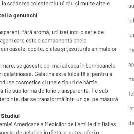
, la scăderea colesterolului rău și multe altele.
au
tei la genunchi
iu
sparent, fără aromă, utilizat într-o serie de
iu
lagen (care este o componentă cheie
 din oasele, copite, pielea și țesuturile animalelor
ma
ap
n urmare, se găsește cel mai adesea în bomboanele
i gelatinoase. Gelatina este folosită și pentru a
ma
oduse cosmetice și unele tipuri de hârtie.
ă fie sub formă de folie transparentă, fie sub
fe
fierbinte, dar se transformă într-un gel pe măsură
ia
 Studiul
de
emiei Americane a Medicilor de Familie din Dallas
cial de gelatină în dietă ar putea oferi o