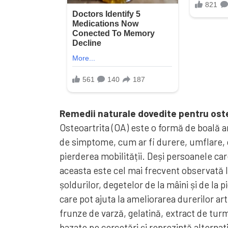
Remedii naturale dovedite pentru oste
Osteoartrita (OA) este o formă de boală a
de simptome, cum ar fi durere, umflare, c
pierderea mobilității. Deși persoanele car
aceasta este cel mai frecvent observată la
șoldurilor, degetelor de la mâini și de la p
care pot ajuta la ameliorarea durerilor art
frunze de varză, gelatină, extract de tur
bazate pe cercetări și reprezintă altern