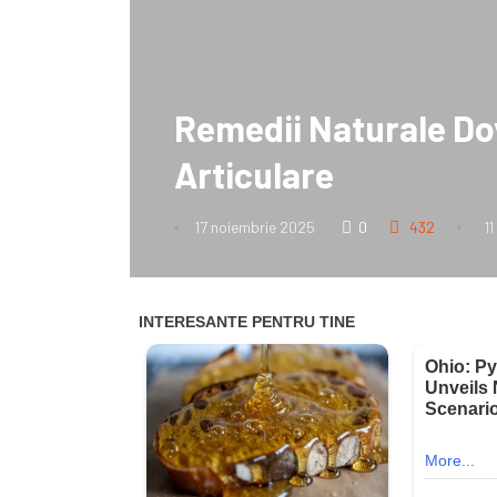
Remedii Naturale Dov
Articulare
17 noiembrie 2025
0
432
1