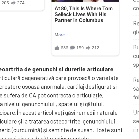
co
Re
gl
Bu
cu
sp
oartrita de genunchi și durerile articulare
rticulară degenerativă care provoacă o varietate
Re
reștere osoasă anormală, cartilaj desfigurat și
să
e suferă de OA pot contracta o articulație,
fo
 nivelul genunchiului , spatelui și gâtului,
Un
icioare.În acest articol veți găsi remedii naturale
se
iculare și la tratarea osteoartritei genunchiului:
ri
meric (curcumină) și semințe de susan. Toate sunt
ative mai sigure decât medicamentele