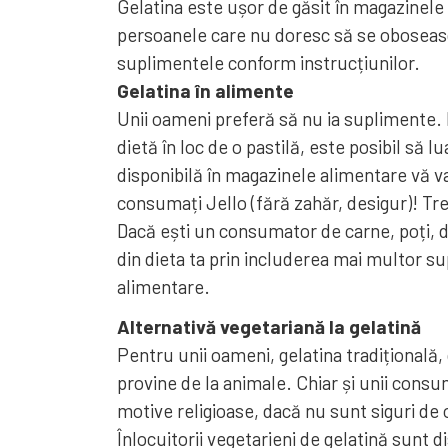
Gelatina este ușor de găsit în magazinele
persoanele care nu doresc să se oboseasc
suplimentele conform instrucțiunilor.
Gelatina în alimente
Unii oameni preferă să nu ia suplimente. D
dietă în loc de o pastilă, este posibil să l
disponibilă în magazinele alimentare vă va
consumați Jello (fără zahăr, desigur)! Tr
Dacă ești un consumator de carne, poți, d
din dieta ta prin includerea mai multor su
alimentare.
Alternativă vegetariană la gelatină
Pentru unii oameni, gelatina tradițională,
provine de la animale. Chiar și unii consum
motive religioase, dacă nu sunt siguri de
Înlocuitorii vegetarieni de gelatină sunt d