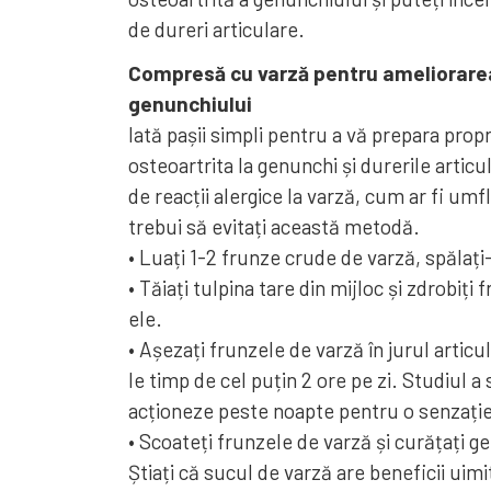
de dureri articulare.
Compresă cu varză pentru ameliorarea d
genunchiului
Iată pașii simpli pentru a vă prepara prop
osteoartrita la genunchi și durerile articu
de reacții alergice la varză, cum ar fi um
trebui să evitați această metodă.
• Luați 1-2 frunze crude de varză, spălați-
• Tăiați tulpina tare din mijloc și zdrobiți
ele.
• Așezați frunzele de varză în jurul articul
le timp de cel puțin 2 ore pe zi. Studiul 
acționeze peste noapte pentru o senzație
• Scoateți frunzele de varză și curățați g
Știați că sucul de varză are beneficii uim