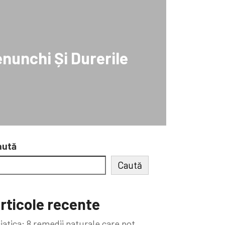
nunchi Și Durerile
aută
Caută
rticole recente
iatica: 8 remedii naturale care pot