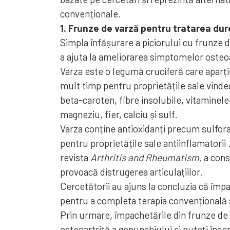
convenționale.
1. Frunze de varză pentru tratarea dure
Simpla înfășurare a piciorului cu frunze d
a ajuta la ameliorarea simptomelor osteoa
Varza este o legumă cruciferă care aparț
mult timp pentru proprietățile sale vindec
beta-caroten, fibre insolubile, vitaminele 
magneziu, fier, calciu și sulf.
Varza conține antioxidanți precum sulfora
pentru proprietățile sale antiinflamatorii 
revista
Arthritis and Rheumatism,
a cons
provoacă distrugerea articulațiilor.
Cercetătorii au ajuns la concluzia că împa
pentru a completa terapia convențională
Prin urmare, împachetările din frunze de 
osteoartrită a genunchiului și puteți încer