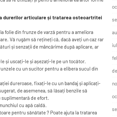
oc
urerilor articulare și tratarea osteoartritei
se
ria folie din frunze de varză pentru a ameliora
au
lare. Vă rugăm să rețineți că, dacă aveți un caz rar
iu
flături și senzații de mâncărime după aplicare, ar
fe
le și uscați-le și așezați-le pe un tocător.
 frunzele cu un sucitor pentru a elibera sucul din
de
ației dureroase, fixați-le cu un bandaj și aplicați-
no
a sugerat, de asemenea, să lăsați benzile să
oc
 suplimentară de efort.
enunchiul cu apă caldă.
se
itoare pentru sănătate ? Poate ajuta la tratarea