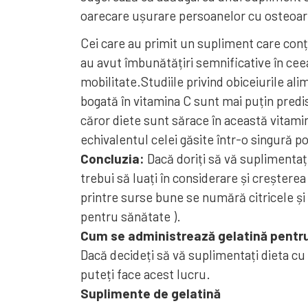
oarecare ușurare persoanelor cu osteoart
Cei care au primit un supliment care conț
au avut îmbunătățiri semnificative în ceea
mobilitate.Studiile privind obiceiurile al
bogată în vitamina C sunt mai puțin predi
căror diete sunt sărace în această vitami
echivalentul celei găsite într-o singură p
Concluzia:
Dacă doriți să vă suplimentați
trebui să luați în considerare și creșterea
printre surse bune se numără citricele și 
pentru sănătate ).
Cum se administrează gelatină pentru
Dacă decideți să vă suplimentați dieta cu 
puteți face acest lucru.
Suplimente de gelatină