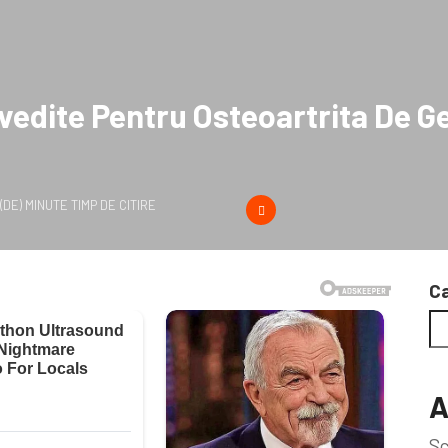
edite Pentru Osteoartrita De Ge
1 (DE) MINUTE TIMP DE CITIRE
C
A
Sc