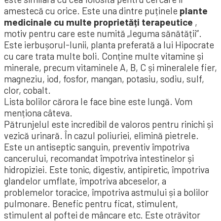
amestecă cu orice. Este una dintre puținele
plante
medicinale cu multe proprietăți terapeutice
,
motiv pentru care este numită „leguma sănătății”.
Este ierbușorul-lunii, planta preferată a lui Hipocrate
cu care trata multe boli. Conține multe vitamine și
minerale, precum vitaminele A, B, C și mineralele fier,
magneziu, iod, fosfor, mangan, potasiu, sodiu, sulf,
clor, cobalt.
Lista bolilor cărora le face bine este lungă. Vom
menționa câteva.
Pătrunjelul este incredibil de valoros pentru rinichi și
vezică urinară. În cazul poliuriei, elimină pietrele.
Este un antiseptic sanguin, preventiv împotriva
cancerului, recomandat împotriva intestinelor și
hidropiziei. Este tonic, digestiv, antipiretic, împotriva
glandelor umflate, împotriva abceselor, a
problemelor toracice, împotriva astmului și a bolilor
pulmonare. Benefic pentru ficat, stimulent,
stimulent al poftei de mâncare etc. Este otrăvitor