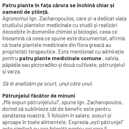
Patru plante în fața cărora se închină chiar și
oamenii de știință.
Agronomul Ign. Zacharopoulos, care și-a dedicat viața
studiului plantelor medicinale cu studii și realizări
deosebite în domeniile chimiei și biologiei, ceea ce
înseamnă că ceea ce spune este documentat, afirmă
că toate plantele medicinale din flora greacă au
proprietăți terapeutice. Este menționat cu admirație
pentru
patru plante medicinale comune
, salvia,
păpădia sau picroradiko și două cultivate, pătrunjelul
și varza.
Să le analizăm pe scurt, unul câte unul.
Pătrunjelul făcător de minuni
„Mă expun pătrunjelului”, spune Ign. Zacharopoulos,
dorind să sublinieze cât de benefic este pentru
sănătatea noastră. Îl folosim în salate, sosuri și
aproape în toate alimentele. Expresia „ești pătrunjel”
este similară cu cea folosită pentru cei care îl