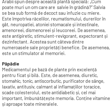
Arabii spun despre această plantă specială: „Cum
poate muri un om care are salvie în grădină?” Salvia
se bea sub formă de decoct sau infuzie cu miere.
Este împotriva răcelilor, reumatismului, durerilor în
gât, neuropatiei, atoniei stomacale și intestinale,
amenoreei, dismenoreei și leucoreei. De asemenea,
este antipiretic, stimulent-revigorant, expectorant și
dezinfectant. Acestea sunt câteva dintre
numeroasele sale proprietăți benefice. De asemenea,
este un stimulator al memoriei.
Păpădie
Medicamentul pe bază de plante prin excelență
pentru ficat și bilă. Este, de asemenea, diuretic,
stomahic, tonic, antiscorbutic, purificator de sânge,
laxativ, antitusiv, calmant al inflamațiilor toracice,
scade colesterolul, este antidiabetic și, cel mai
important, îmbunătățește memoria. Conține vitamine
și aproape toate mineralele.