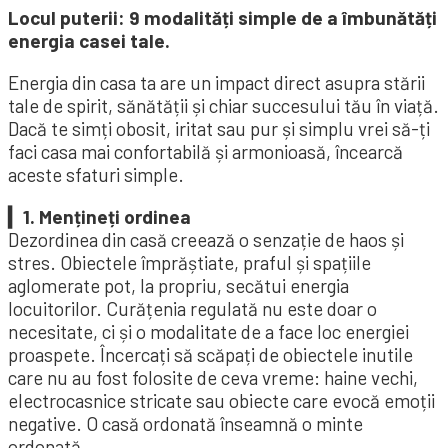
Locul puterii: 9 modalități simple de a îmbunătăți
energia casei tale.
Energia din casa ta are un impact direct asupra stării
tale de spirit, sănătății și chiar succesului tău în viață.
Dacă te simți obosit, iritat sau pur și simplu vrei să-ți
faci casa mai confortabilă și armonioasă, încearcă
aceste sfaturi simple.
▎1. Mențineți ordinea
Dezordinea din casă creează o senzație de haos și
stres. Obiectele împrăștiate, praful și spațiile
aglomerate pot, la propriu, secătui energia
locuitorilor. Curățenia regulată nu este doar o
necesitate, ci și o modalitate de a face loc energiei
proaspete. Încercați să scăpați de obiectele inutile
care nu au fost folosite de ceva vreme: haine vechi,
electrocasnice stricate sau obiecte care evocă emoții
negative. O casă ordonată înseamnă o minte
ordonată.