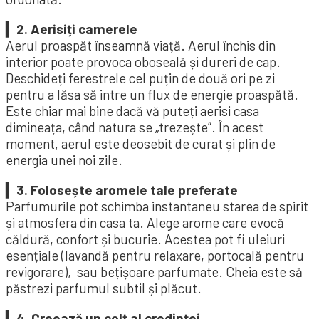
▎2. Aerisiți camerele
Aerul proaspăt înseamnă viață. Aerul închis din
interior poate provoca oboseală și dureri de cap.
Deschideți ferestrele cel puțin de două ori pe zi
pentru a lăsa să intre un flux de energie proaspătă.
Este chiar mai bine dacă vă puteți aerisi casa
dimineața, când natura se „trezește”. În acest
moment, aerul este deosebit de curat și plin de
energia unei noi zile.
▎3. ​​Folosește aromele tale preferate
Parfumurile pot schimba instantaneu starea de spirit
și atmosfera din casa ta. Alege arome care evocă
căldură, confort și bucurie. Acestea pot fi uleiuri
esențiale (lavandă pentru relaxare, portocală pentru
revigorare), sau bețișoare parfumate. Cheia este să
păstrezi parfumul subtil și plăcut.
▎4. Creează un colț al credinței