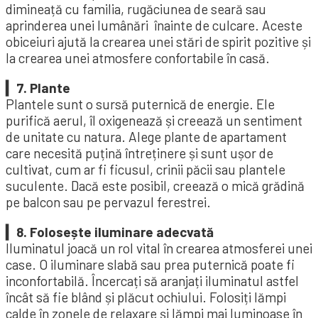
dimineață cu familia, rugăciunea de seară sau
aprinderea unei lumânări înainte de culcare. Aceste
obiceiuri ajută la crearea unei stări de spirit pozitive și
la crearea unei atmosfere confortabile în casă.
▎7. Plante
Plantele sunt o sursă puternică de energie. Ele
purifică aerul, îl oxigenează și creează un sentiment
de unitate cu natura. Alege plante de apartament
care necesită puțină întreținere și sunt ușor de
cultivat, cum ar fi ficusul, crinii păcii sau plantele
suculente. Dacă este posibil, creează o mică grădină
pe balcon sau pe pervazul ferestrei.
▎8. Folosește iluminare adecvată
Iluminatul joacă un rol vital în crearea atmosferei unei
case. O iluminare slabă sau prea puternică poate fi
inconfortabilă. Încercați să aranjați iluminatul astfel
încât să fie blând și plăcut ochiului. Folosiți lămpi
calde în zonele de relaxare și lămpi mai luminoase în