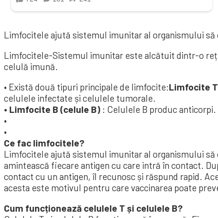
Limfocitele ajută sistemul imunitar al organismului să c
Limfocitele-Sistemul imunitar este alcătuit dintr-o rețe
celulă imună.
• Există două tipuri principale de limfocite:
Limfocite T
celulele infectate și celulele tumorale.
• Limfocite B (celule B)
: Celulele B produc anticorpi. A
•
•
Ce fac limfocitele?
Limfocitele ajută sistemul imunitar al organismului să c
amintească fiecare antigen cu care intră în contact. Du
contact cu un antigen, îl recunosc și răspund rapid. Ac
acesta este motivul pentru care vaccinarea poate preve
Cum funcționează celulele T și celulele B?