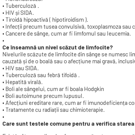
• Tuberculoză .
• HIV și SIDA.
• Tiroidă hipoactivă ( hipotiroidism ).
• Infecții precum tusea convulsivă, toxoplasmoza sau 
• Cancere de sânge, cum ar fi limfomul sau leucemia.
•
Ce înseamnă un nivel scăzut de limfocite?
Nivelurile scăzute de limfocite din sânge se numesc limf
cauzată și de o boală sau o afecțiune mai gravă, inclusi
• HIV sau SIDA.
• Tuberculoză sau febră tifoidă .
• Hepatită virală.
• Boli ale sângelui, cum ar fi boala Hodgkin
• Boli autoimune precum lupusul.
• Afecțiuni ereditare rare, cum ar fi imunodeficiența 
• Tratamente cu radiații sau chimioterapie.
•
Care sunt testele comune pentru a verifica starea