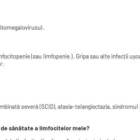
citomegalovirusul.
ocitopenie (sau limfopenie ). Gripa sau alte infecții ușo
v:
combinată severă (SCID), ataxia-telangiectazia, sindromu
 de sănătate a limfocitelor mele?