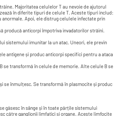
trăine. Majoritatea celulelor T au nevoie de ajutorul
ează în diferite tipuri de celule T. Aceste tipuri includ:
 anormale. Apoi, ele distrug celulele infectate prin
să producă anticorpi împotriva invadatorilor străini.
ui sistemului imunitar la un atac. Uneori, ele previn
le antigene și produc anticorpi specifici pentru a ataca
 B se transformă în celule de memorie. Alte celule B se
 și se înmulțesc. Se transformă în plasmocite și produc
e găsesc în sânge și în toate părțile sistemului
c către ganglionii limfatici și organe. Aceste limfocite