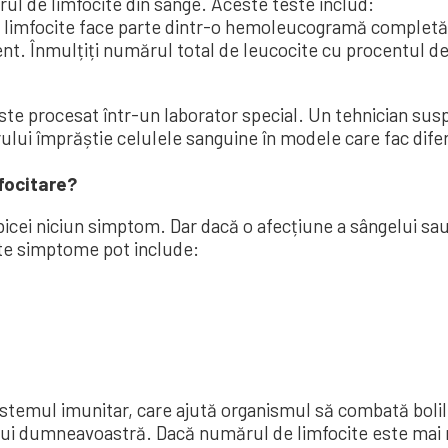
ul de limfocite din sânge. Aceste teste includ:
limfocite face parte dintr-o hemoleucogramă completă (
nt. Înmulțiți numărul total de leucocite cu procentul de
este procesat într-un laborator special. Un tehnician susp
lui împrăștie celulele sanguine în modele care fac difer
focitare?
bicei niciun simptom. Dar dacă o afecțiune a sângelui sa
ste simptome pot include:
istemul imunitar, care ajută organismul să combată bolile
lui dumneavoastră. Dacă numărul de limfocite este mai m