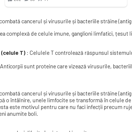
ombată cancerul și virusurile și bacteriile străine (anti
a complexă de celule imune, ganglioni limfatici, țesut li
 (celule T)
: Celulele T controlează răspunsul sistemului
nticorpii sunt proteine ​​care vizează virusurile, bacteriile
ombată cancerul și virusurile și bacteriile străine (anti
pă o întâlnire, unele limfocite se transformă în celule 
esta este motivul pentru care nu faci infecții precum ru
ni anumite boli.