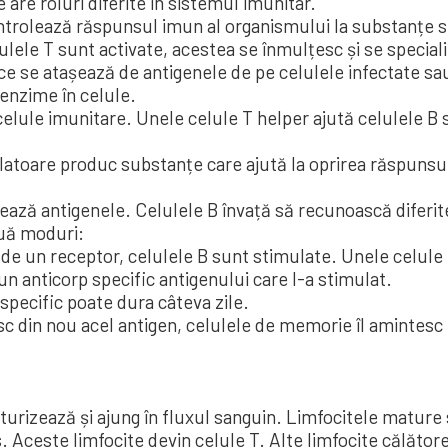
are roluri diferite în sistemul imunitar.
controlează răspunsul imun al organismului la substanțe s
lele T sunt activate, acestea se înmulțesc și se specializ
ice se atașează de antigenele de pe celulele infectate sau
enzime în celule.
celule imunitare. Unele celule T helper ajută celulele B 
latoare produc substanțe care ajută la oprirea răspunsul
ează antigenele. Celulele B învață să recunoască diferite
ouă moduri:
de un receptor, celulele B sunt stimulate. Unele celule
 anticorp specific antigenului care l-a stimulat.
 specific poate dura câteva zile.
esc din nou acel antigen, celulele de memorie îl amintesc
rizează și ajung în fluxul sanguin. Limfocitele mature s
 Aceste limfocite devin celule T. Alte limfocite călătores