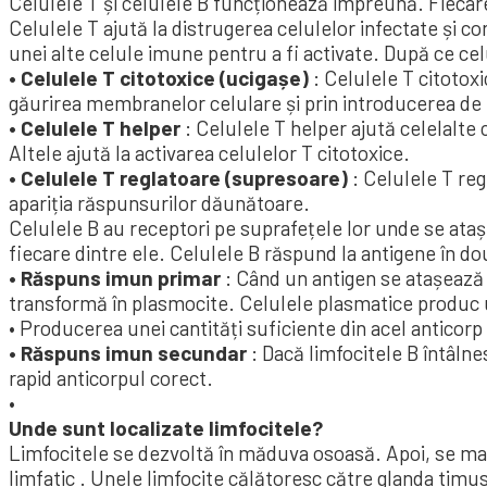
Celulele T și celulele B funcționează împreună. Fiecare 
Celulele T ajută la distrugerea celulelor infectate și 
unei alte celule imune pentru a fi activate. După ce celu
• Celulele T citotoxice (ucigașe)
: Celulele T citotox
găurirea membranelor celulare și prin introducerea de 
• Celulele T helper
: Celulele T helper ajută celelalte 
Altele ajută la activarea celulelor T citotoxice.
• Celulele T reglatoare (supresoare)
: Celulele T reg
apariția răspunsurilor dăunătoare.
Celulele B au receptori pe suprafețele lor unde se ataș
fiecare dintre ele. Celulele B răspund la antigene în d
• Răspuns imun primar
: Când un antigen se atașează 
transformă în plasmocite. Celulele plasmatice produc un
• Producerea unei cantități suficiente din acel anticorp
• Răspuns imun secundar
: Dacă limfocitele B întâln
rapid anticorpul corect.
•
Unde sunt localizate limfocitele?
Limfocitele se dezvoltă în măduva osoasă. Apoi, se matu
limfatic . Unele limfocite călătoresc către glanda timus.