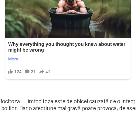
mfocitoză . Limfocitoza este de obicei cauzată de o infec
 bolilor. Dar o afecțiune mai gravă poate provoca, de ase