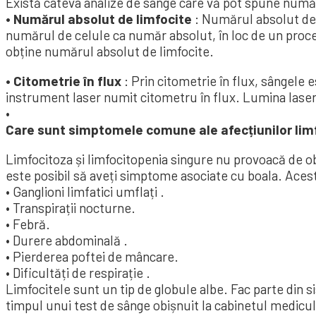
Există câteva analize de sânge care vă pot spune număr
• Numărul absolut de limfocite
: Numărul absolut de 
numărul de celule ca număr absolut, în loc de un proce
obține numărul absolut de limfocite.
• Citometrie în flux
: Prin citometrie în flux, sângele 
instrument laser numit citometru în flux. Lumina laseru
•
Care sunt simptomele comune ale afecțiunilor lim
Limfocitoza și limfocitopenia singure nu provoacă de o
este posibil să aveți simptome asociate cu boala. Ace
• Ganglioni limfatici umflați .
• Transpirații nocturne.
• Febră.
• Durere abdominală .
• Pierderea poftei de mâncare.
• Dificultăți de respirație .
Limfocitele sunt un tip de globule albe. Fac parte din s
timpul unui test de sânge obișnuit la cabinetul medicu