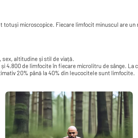
nt totuși microscopice. Fiecare limfocit minuscul are un 
sex, altitudine și stil de viață.
și 4.800 de limfocite în fiecare microlitru de sânge. La 
ximativ 20% până la 40% din leucocitele sunt limfocite.