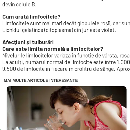
devin celule B.
Cum arată limfocitele?
Limfocitele sunt mai mari decât globulele roșii, dar su
Lichidul gelatinos (citoplasma) din jur este violet.
Afecțiuni și tulburări
Care este limita normală a limfocitelor?
Nivelurile limfocitelor variază în funcție de vârstă, rasă, 
La adulți, numărul normal de limfocite este între 1.000 
9.500 de limfocite în fiecare microlitru de sânge. Apro