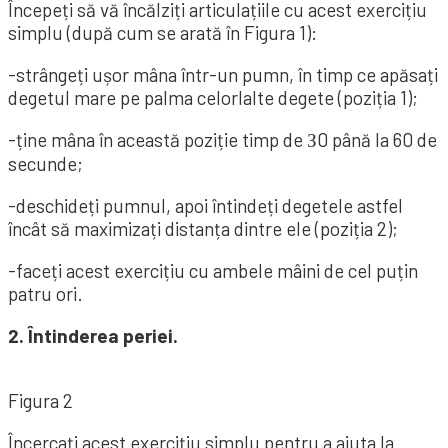
Începeți să vă încălziți articulațiile cu acest exercițiu
simplu (după cum se arată în Figura 1):
-strângeți ușor mâna într-un pumn, în timp ce apăsați
degetul mare pe palma celorlalte degete (poziția 1);
-ține mâna în această poziție timp de З0 până la 60 de
secunde;
-deschideți pumnul, apoi întindeți degetele astfel
încât să maximizați distanța dintre ele (poziția 2);
-faceți acest exercițiu cu ambele mâini de cel puțin
patru ori.
2. Întinderea periei.
Figura 2
Încercați acest exercițiu simplu pentru a ajuta la