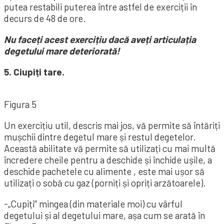
putea restabili puterea între astfel de exerciții în
decurs de 48 de ore.
Nu faceți acest exercițiu dacă aveți articulația
degetului mare deteriorată!
5. Ciupiți tare.
Figura 5
Un exercițiu util, descris mai jos, vă permite să întăriți
mușchii dintre degetul mare și restul degetelor.
Această abilitate vă permite să utilizați cu mai multă
încredere cheile pentru a deschide și închide ușile, a
deschide pachetele cu alimente , este mai ușor să
utilizați o sobă cu gaz (porniți și opriți arzătoarele).
-„Cupiți” mingea (din materiale moi) cu vârful
degetului și al degetului mare, așa cum se arată în