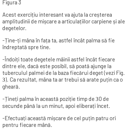
Figura 3
Acest exercițiu interesant va ajuta la creșterea
amplitudinii de mișcare a articulațiilor carpiene și ale
degetelor.
-Ține-ți mâna în fața ta, astfel încât palma să fie
îndreptată spre tine.
-Îndoiți toate degetele mâinii astfel încât fiecare
dintre ele, dacă este posibil, să poată ajunge la
tuberculul palmei de la baza fiecărui deget (vezi Fig.
З). Ca rezultat, mâna ta ar trebui să arate puțin ca o
gheară.
-Țineți palma în această poziție timp de З0 de
secunde până la un minut, apoi eliberați încet.
-Efectuați această mișcare de cel puțin patru ori
pentru fiecare mână.