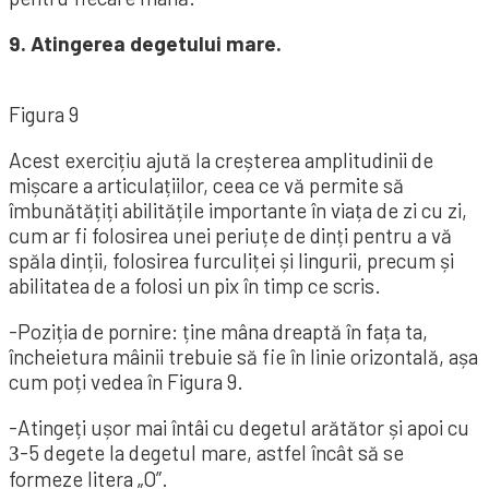
9. Atingerea degetului mare.
Figura 9
Acest exercițiu ajută la creșterea amplitudinii de
mișcare a articulațiilor, ceea ce vă permite să
îmbunătățiți abilitățile importante în viața de zi cu zi,
cum ar fi folosirea unei periuțe de dinți pentru a vă
spăla dinții, folosirea furculiței și lingurii, precum și
abilitatea de a folosi un pix în timp ce scris.
-Poziția de pornire: ține mâna dreaptă în fața ta,
încheietura mâinii trebuie să fie în linie orizontală, așa
cum poți vedea în Figura 9.
-Atingeți ușor mai întâi cu degetul arătător și apoi cu
З-5 degete la degetul mare, astfel încât să se
formeze litera „O”.