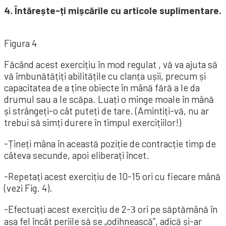
4. Întărește-ți mișcările cu articole suplimentare.
Figura 4
Făcând acest exercițiu în mod regulat , vă va ajuta să
vă îmbunătățiți abilitățile cu clanța ușii, precum și
capacitatea de a ține obiecte în mână fără a le da
drumul sau a le scăpa. Luați o minge moale în mână
și strângeți-o cât puteți de tare. (Amintiți-vă, nu ar
trebui să simți durere în timpul exercițiilor!)
-Țineți mâna în această poziție de contracție timp de
câteva secunde, apoi eliberați încet.
-Repetați acest exercițiu de 10-15 ori cu fiecare mână
(vezi Fig. 4).
-Efectuați acest exercițiu de 2-З ori pe săptămână în
așa fel încât periile să se „odihnească”, adică și-ar