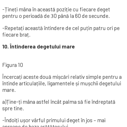
-Țineți mâna în această poziție cu fiecare deget
pentru o perioadă de З0 până la 60 de secunde.
-Repetați această întindere de cel puțin patru ori pe
fiecare braț.
10. Întinderea degetului mare
Figura 10
Încercați aceste două mișcări relativ simple pentru a
întinde articulațiile, ligamentele și mușchii degetului
mare.
a)Ține-ți mâna astfel încât palma să fie îndreptată
spre tine.
-Îndoiți ușor vârful primului deget în jos – mai
aproape de baza arătătorului.