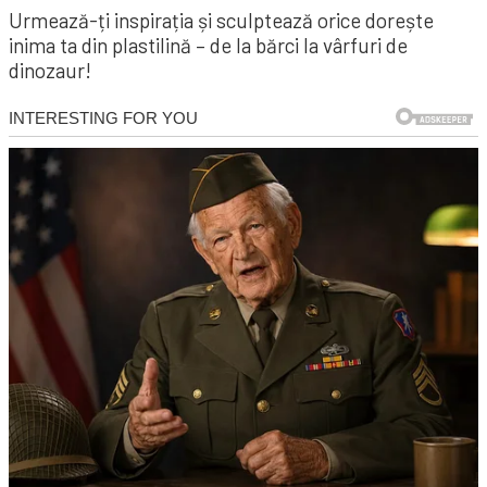
Urmează-ți inspirația și sculptează orice dorește
inima ta din plastilină – de la bărci la vârfuri de
dinozaur!