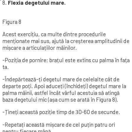
8.
Flexia degetului mare.
Figura 8
Acest exercițiu, ca multe dintre procedurile
menționate mai sus, ajută la creșterea amplitudinii de
mișcare a articulațiilor mâinilor.
-Poziția de pornire: brațul este extins cu palma în fața
ta.
-Îndepărtează-ți degetul mare de celelalte cât de
departe poți. Apoi aduceți (închideți) degetul mare la
palma mâinii, astfel încât vârful acestuia să atingă
baza degetului mic (așa cum se arată în Figura 8).
-Țineți această poziție timp de З0-60 de secunde.
-Repetați această mișcare de cel puțin patru ori
pentru fiecare mână.