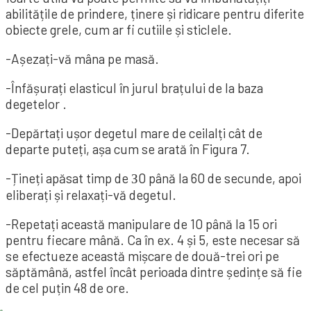
abilitățile de prindere, ținere și ridicare pentru diferite
obiecte grele, cum ar fi cutiile și sticlele.
-Așezați-vă mâna pe masă.
-Înfășurați elasticul în jurul brațului de la baza
degetelor .
-Depărtați ușor degetul mare de ceilalți cât de
departe puteți, așa cum se arată în Figura 7.
-Țineți apăsat timp de З0 până la 60 de secunde, apoi
eliberați și relaxați-vă degetul.
-Repetați această manipulare de 10 până la 15 ori
pentru fiecare mână. Ca în ex. 4 și 5, este necesar să
se efectueze această mișcare de două-trei ori pe
săptămână, astfel încât perioada dintre ședințe să fie
de cel puțin 48 de ore.