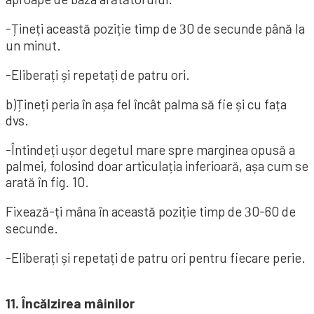
-Țineți această poziție timp de З0 de secunde până la
un minut.
-Eliberați și repetați de patru ori.
b)Țineți peria în așa fel încât palma să fie și cu fața
dvs.
-Întindeți ușor degetul mare spre marginea opusă a
palmei, folosind doar articulația inferioară, așa cum se
arată în fig. 10.
Fixează-ți mâna în această poziție timp de З0-60 de
secunde.
-Eliberați și repetați de patru ori pentru fiecare perie.
11. Încălzirea mâinilor