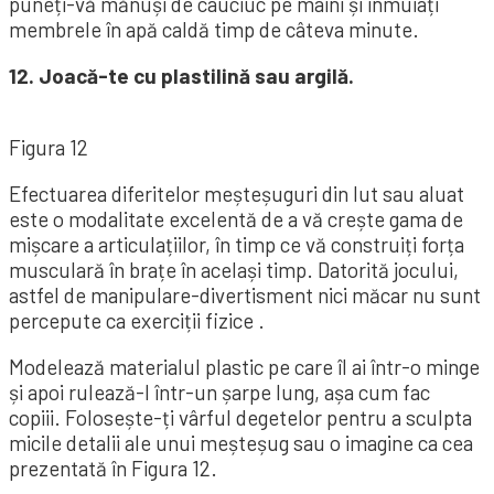
puneți-vă mănuși de cauciuc pe mâini și înmuiați
membrele în apă caldă timp de câteva minute.
12. Joacă-te cu plastilină sau argilă.
Figura 12
Efectuarea diferitelor meșteșuguri din lut sau aluat
este o modalitate excelentă de a vă crește gama de
mișcare a articulațiilor, în timp ce vă construiți forța
musculară în brațe în același timp. Datorită jocului,
astfel de manipulare-divertisment nici măcar nu sunt
percepute ca exerciții fizice .
Modelează materialul plastic pe care îl ai într-o minge
și apoi rulează-l într-un șarpe lung, așa cum fac
copiii. Folosește-ți vârful degetelor pentru a sculpta
micile detalii ale unui meșteșug sau o imagine ca cea
prezentată în Figura 12.