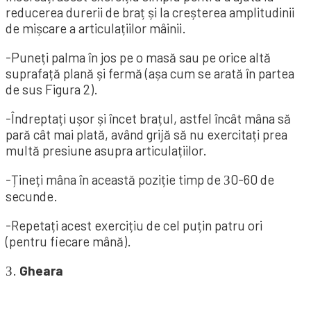
reducerea durerii de braț și la creșterea amplitudinii
de mișcare a articulațiilor mâinii.
-Puneți palma în jos pe o masă sau pe orice altă
suprafață plană și fermă (așa cum se arată în partea
de sus Figura 2).
-Îndreptați ușor și încet brațul, astfel încât mâna să
pară cât mai plată, având grijă să nu exercitați prea
multă presiune asupra articulațiilor.
-Țineți mâna în această poziție timp de З0-60 de
secunde.
-Repetați acest exercițiu de cel puțin patru ori
(pentru fiecare mână).
З.
Gheara