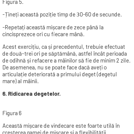
Figura 5.
-Țineți această poziție timp de З0-60 de secunde.
-Repetați această mișcare de zece până la
cincisprezece ori cu fiecare mână.
Acest exercițiu, ca și precedentul, trebuie efectuat
de două-trei ori pe săptămână, astfel încât perioada
de odihnă și refacere a mâinilor să fie de minim 2 zile.
De asemenea, nu se poate face dacă aveți o
articulație deteriorată a primului deget (degetul
mare) al mâinii.
6. Ridicarea degetelor.
Figura 6
Această mișcare de vindecare este foarte utilă în
creșterea gamei de mișcare și a flexibilității