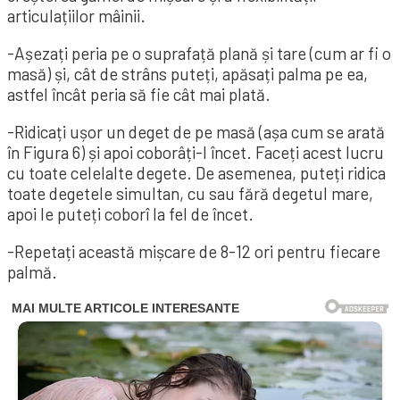
articulațiilor mâinii.
-Așezați peria pe o suprafață plană și tare (cum ar fi o
masă) și, cât de strâns puteți, apăsați palma pe ea,
astfel încât peria să fie cât mai plată.
-Ridicați ușor un deget de pe masă (așa cum se arată
în Figura 6) și apoi coborâți-l încet. Faceți acest lucru
cu toate celelalte degete. De asemenea, puteți ridica
toate degetele simultan, cu sau fără degetul mare,
apoi le puteți coborî la fel de încet.
-Repetați această mișcare de 8-12 ori pentru fiecare
palmă.