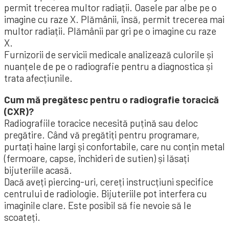
permit trecerea multor radiații. Oasele par albe pe o
imagine cu raze X. Plămânii, însă, permit trecerea mai
multor radiații. Plămânii par gri pe o imagine cu raze
X.
Furnizorii de servicii medicale analizează culorile și
nuanțele de pe o radiografie pentru a diagnostica și
trata afecțiunile.
Cum mă pregătesc pentru o radiografie toracică
(CXR)?
Radiografiile toracice necesită puțină sau deloc
pregătire. Când vă pregătiți pentru programare,
purtați haine largi și confortabile, care nu conțin metal
(fermoare, capse, închideri de sutien) și lăsați
bijuteriile acasă.
Dacă aveți piercing-uri, cereți instrucțiuni specifice
centrului de radiologie. Bijuteriile pot interfera cu
imaginile clare. Este posibil să fie nevoie să le
scoateți.