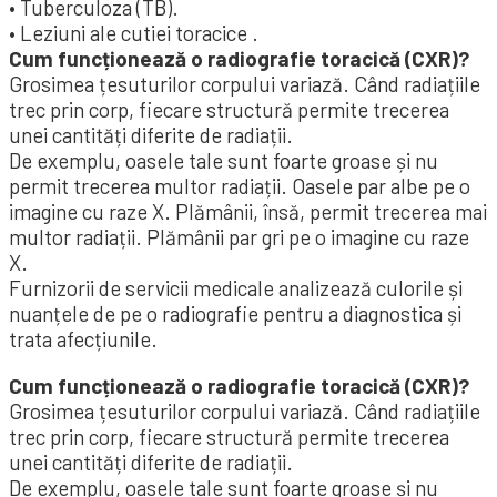
• Tuberculoza (TB).
• Leziuni ale cutiei toracice .
Cum funcționează o radiografie toracică (CXR)?
Grosimea țesuturilor corpului variază. Când radiațiile
trec prin corp, fiecare structură permite trecerea
unei cantități diferite de radiații.
De exemplu, oasele tale sunt foarte groase și nu
permit trecerea multor radiații. Oasele par albe pe o
imagine cu raze X. Plămânii, însă, permit trecerea mai
multor radiații. Plămânii par gri pe o imagine cu raze
X.
Furnizorii de servicii medicale analizează culorile și
nuanțele de pe o radiografie pentru a diagnostica și
trata afecțiunile.
Cum funcționează o radiografie toracică (CXR)?
Grosimea țesuturilor corpului variază. Când radiațiile
trec prin corp, fiecare structură permite trecerea
unei cantități diferite de radiații.
De exemplu, oasele tale sunt foarte groase și nu