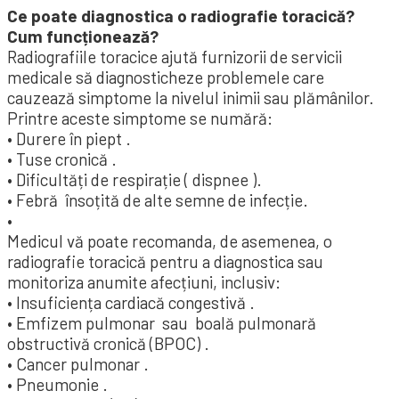
Ce poate diagnostica o radiografie toracică?
Cum funcționează?
Radiografiile toracice ajută furnizorii de servicii
medicale să diagnosticheze problemele care
cauzează simptome la nivelul inimii sau plămânilor.
Printre aceste simptome se numără:
• Durere în piept .
• Tuse cronică .
• Dificultăți de respirație ( dispnee ).
• Febră însoțită de alte semne de infecție.
•
Medicul vă poate recomanda, de asemenea, o
radiografie toracică pentru a diagnostica sau
monitoriza anumite afecțiuni, inclusiv:
• Insuficiența cardiacă congestivă .
• Emfizem pulmonar sau boală pulmonară
obstructivă cronică (BPOC) .
• Cancer pulmonar .
• Pneumonie .