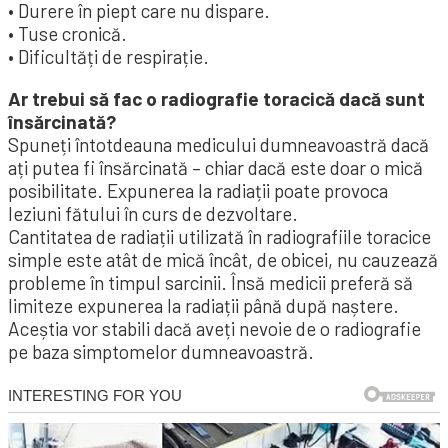
• Durere în piept care nu dispare.
• Tuse cronică.
• Dificultăți de respirație.
Ar trebui să fac o radiografie toracică dacă sunt
însărcinată?
Spuneți întotdeauna medicului dumneavoastră dacă
ați putea fi însărcinată – chiar dacă este doar o mică
posibilitate. Expunerea la radiații poate provoca
leziuni fătului în curs de dezvoltare.
Cantitatea de radiații utilizată în radiografiile toracice
simple este atât de mică încât, de obicei, nu cauzează
probleme în timpul sarcinii. Însă medicii preferă să
limiteze expunerea la radiații până după naștere.
Aceștia vor stabili dacă aveți nevoie de o radiografie
pe baza simptomelor dumneavoastră.