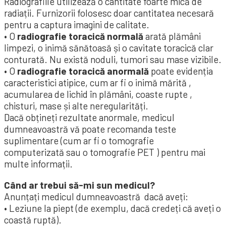
Radiografiile utilizează o cantitate foarte mică de
radiații. Furnizorii folosesc doar cantitatea necesară
pentru a captura imagini de calitate.
• O
radiografie toracică normală
arată plămâni
limpezi, o inimă sănătoasă și o cavitate toracică clar
conturată. Nu există noduli, tumori sau mase vizibile.
• O
radiografie toracică anormală
poate evidenția
caracteristici atipice, cum ar fi o inimă mărită ,
acumularea de lichid în plămâni, coaste rupte ,
chisturi, mase și alte neregularități.
Dacă obțineți rezultate anormale, medicul
dumneavoastră vă poate recomanda teste
suplimentare (cum ar fi o tomografie
computerizată sau o tomografie PET ) pentru mai
multe informații.
Când ar trebui să-mi sun medicul?
Anunțați medicul dumneavoastră dacă aveți:
• Leziune la piept (de exemplu, dacă credeți că aveți o
coastă ruptă).