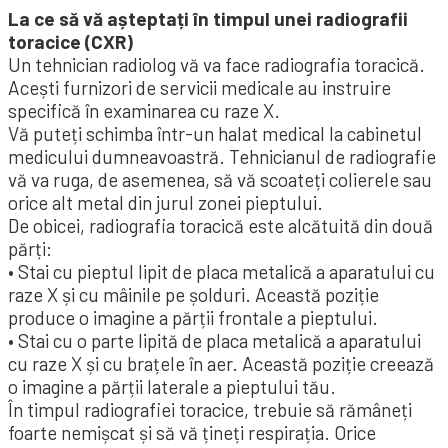
La ce să vă așteptați în timpul unei radiografii
toracice (CXR)
Un tehnician radiolog vă va face radiografia toracică.
Acești furnizori de servicii medicale au instruire
specifică în examinarea cu raze X.
Vă puteți schimba într-un halat medical la cabinetul
medicului dumneavoastră. Tehnicianul de radiografie
vă va ruga, de asemenea, să vă scoateți colierele sau
orice alt metal din jurul zonei pieptului.
De obicei, radiografia toracică este alcătuită din două
părți:
• Stai cu pieptul lipit de placa metalică a aparatului cu
raze X și cu mâinile pe șolduri. Această poziție
produce o imagine a părții frontale a pieptului.
• Stai cu o parte lipită de placa metalică a aparatului
cu raze X și cu brațele în aer. Această poziție creează
o imagine a părții laterale a pieptului tău.
În timpul radiografiei toracice, trebuie să rămâneți
foarte nemișcat și să vă țineți respirația. Orice