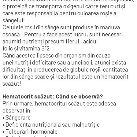
o proteină ce transportă oxigenul către țesuturi și
care este responsabilă pentru culoarea roșie a
sângelui!
Celulele roșii din sânge sunt produse în măduva
osoasă . Pentru a face acest lucru, sunt necesari
anumiți nutrienți precum fierul , acidul
folic și vitamina B12 !
Când acestea lipsesc din organism din cauza
unei nutriții deficitare sau a unei boli, atunci există
dificultăți în producerea de globule roșii, cantitatea
lor din sânge scade și rezultatul este un hematocrit
scăzut!
Hematocrit scăzut: Când se observă?
Prin urmare, hematocritul scăzut este adesea
observat în:
• Sângerare
• Deficiență nutrițională sau malnutriție
• Tulburări hormonale