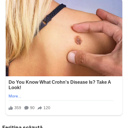
Feritina scăzută