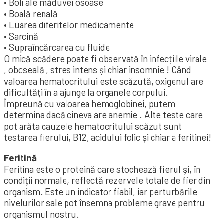
• Boli ale măduvei osoase
• Boală renală
• Luarea diferitelor medicamente
• Sarcină
• Supraîncărcarea cu fluide
O mică scădere poate fi observată în infecțiile virale
, oboseală , stres intens și chiar insomnie ! Când
valoarea hematocritului este scăzută, oxigenul are
dificultăți în a ajunge la organele corpului.
Împreună cu valoarea hemoglobinei, putem
determina dacă cineva are anemie . Alte teste care
pot arăta cauzele hematocritului scăzut sunt
testarea fierului, B12, acidului folic și chiar a feritinei!
Feritină
Feritina este o proteină care stochează fierul și, în
condiții normale, reflectă rezervele totale de fier din
organism. Este un indicator fiabil, iar perturbările
nivelurilor sale pot însemna probleme grave pentru
organismul nostru.