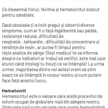
Ce înseamnă fierul, feritina și hematocritul scăzut
pentru sănătate.
Dacă oboseala ți-a lovit pragul și observi diverse
simptome, cum ar fi o față îngălbenită sau palidă,
rezistență redusă, dificultăți de
respirație , tahicardie , dificultăți de concentrare și
tendințe de leșin , ar putea fi timpul pentru
niște analize de sânge !Deși medicul te va informa
despre ce indicatori ar trebui să verifici, este mai ușor
atunci când înțelegi tu însuți ce se întâmplă! La urma
urmei, majoritatea dintre noi astăzi vrem să știm
exact ce se întâmplă în corpul nostru și cum putem
face față acestui lucru.
Hematocrit
Hematocritul este o valoare care arată procentul de
volum ocupat de globulele roșii din sângele nostru.
Globulele roșii sunt celulele care conțin hemoglobină,