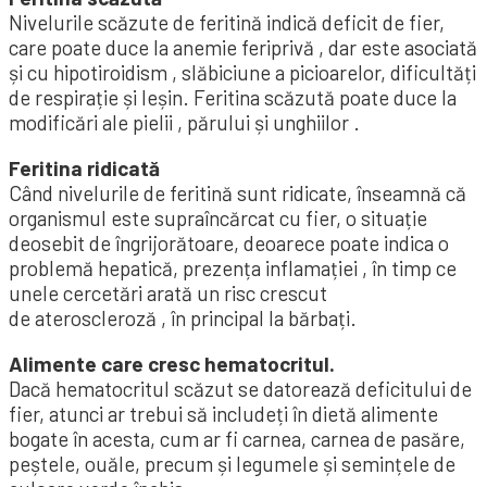
Nivelurile scăzute de feritină indică deficit de fier,
care poate duce la anemie feriprivă , dar este asociată
și cu hipotiroidism , slăbiciune a picioarelor, dificultăți
de respirație și leșin. Feritina scăzută poate duce la
modificări ale pielii , părului și unghiilor .
Feritina ridicată
Când nivelurile de feritină sunt ridicate, înseamnă că
organismul este supraîncărcat cu fier, o situație
deosebit de îngrijorătoare, deoarece poate indica o
problemă hepatică, prezența inflamației , în timp ce
unele cercetări arată un risc crescut
de ateroscleroză , în principal la bărbați.
Alimente care cresc hematocritul.
Dacă hematocritul scăzut se datorează deficitului de
fier, atunci ar trebui să includeți în dietă alimente
bogate în acesta, cum ar fi carnea, carnea de pasăre,
peștele, ouăle, precum și legumele și semințele de