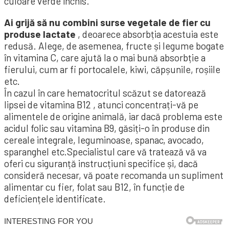
culoare verde închis.
Ai grijă să nu combini surse vegetale de fier cu
produse lactate
, deoarece absorbția acestuia este
redusă. Alege, de asemenea, fructe și legume bogate
în vitamina C, care ajută la o mai bună absorbție a
fierului, cum ar fi portocalele, kiwi, căpșunile, roșiile
etc.
În cazul în care hematocritul scăzut se datorează
lipsei de vitamina B12 , atunci concentrați-vă pe
alimentele de origine animală, iar dacă problema este
acidul folic sau vitamina B9, găsiți-o în produse din
cereale integrale, leguminoase, spanac, avocado,
sparanghel etc.Specialistul care vă tratează vă va
oferi cu siguranță instrucțiuni specifice și, dacă
consideră necesar, vă poate recomanda un supliment
alimentar cu fier, folat sau B12, în funcție de
deficiențele identificate.