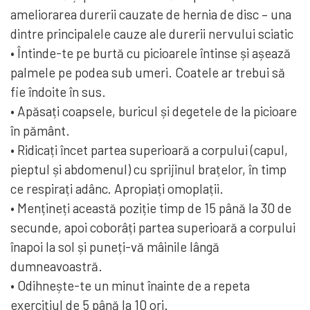
ameliorarea durerii cauzate de hernia de disc – una
dintre principalele cauze ale durerii nervului sciatic
• Întinde-te pe burtă cu picioarele întinse și așează
palmele pe podea sub umeri. Coatele ar trebui să
fie îndoite în sus.
• Apăsați coapsele, buricul și degetele de la picioare
în pământ.
• Ridicați încet partea superioară a corpului (capul,
pieptul și abdomenul) cu sprijinul brațelor, în timp
ce respirați adânc. Apropiați omoplații.
• Mențineți această poziție timp de 15 până la 30 de
secunde, apoi coborâți partea superioară a corpului
înapoi la sol și puneți-vă mâinile lângă
dumneavoastră.
• Odihnește-te un minut înainte de a repeta
exercițiul de 5 până la 10 ori.