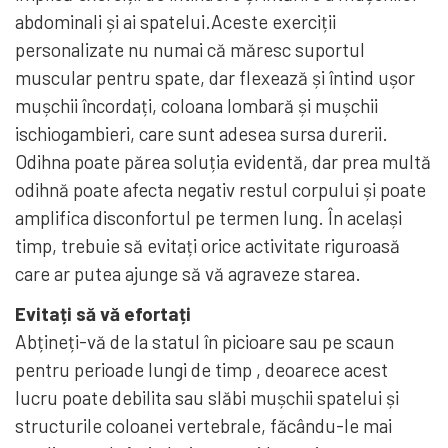
abdominali și ai spatelui.Aceste exerciții
personalizate nu numai că măresc suportul
muscular pentru spate, dar flexează și întind ușor
mușchii încordați, coloana lombară și mușchii
ischiogambieri, care sunt adesea sursa durerii.
Odihna poate părea soluția evidentă, dar prea multă
odihnă poate afecta negativ restul corpului și poate
amplifica disconfortul pe termen lung. În același
timp, trebuie să evitați orice activitate riguroasă
care ar putea ajunge să vă agraveze starea.
Evitați să vă efortați
Abțineți-vă de la statul în picioare sau pe scaun
pentru perioade lungi de timp , deoarece acest
lucru poate debilita sau slăbi mușchii spatelui și
structurile coloanei vertebrale, făcându-le mai