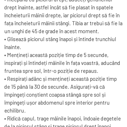
drept înainte, astfel încât să fie plasat în spatele
încheieturii mâinii drepte, iar piciorul drept să fie în
fața încheieturii mâinii stângi. Tibia ar trebui să fie la
un unghi de 45 de grade în acest moment.
• Glisează piciorul stâng înapoi și întinde trunchiul
înainte.
• Mențineți această poziție timp de 5 secunde,
inspirați și întindeți mâinile în fața voastră, aducând
fruntea spre sol, într-o poziție de repaus.
• Respirați adânc și mențineți această poziție timp
de 15 până la 30 de secunde. Asigurați-vă că
împingeți conștient coapsa stângă spre sol și
împingeți ușor abdomenul spre interior pentru
echilibru.
• Ridică capul, trage mâinile înapoi, îndoaie degetele
de la piciorul stâng și trage piciorul drept înapoi.