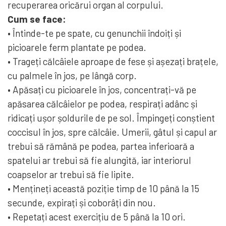
recuperarea oricărui organ al corpului.
Cum se face:
• Întinde-te pe spate, cu genunchii îndoiți și
picioarele ferm plantate pe podea.
• Trageți călcâiele aproape de fese și așezați brațele,
cu palmele în jos, pe lângă corp.
• Apăsați cu picioarele în jos, concentrați-vă pe
apăsarea călcâielor pe podea, respirați adânc și
ridicați ușor șoldurile de pe sol. Împingeți conștient
coccisul în jos, spre călcâie. Umerii, gâtul și capul ar
trebui să rămână pe podea, partea inferioară a
spatelui ar trebui să fie alungită, iar interiorul
coapselor ar trebui să fie lipite.
• Mențineți această poziție timp de 10 până la 15
secunde, expirați și coborâți din nou.
• Repetați acest exercițiu de 5 până la 10 ori.