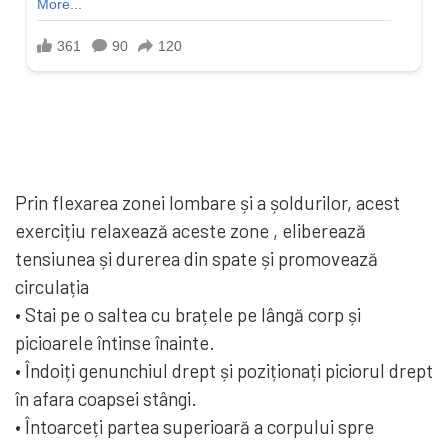
Prin flexarea zonei lombare și a șoldurilor, acest
exercițiu relaxează aceste zone , eliberează
tensiunea și durerea din spate și promovează
circulația
• Stai pe o saltea cu brațele pe lângă corp și
picioarele întinse înainte.
• Îndoiți genunchiul drept și poziționați piciorul drept
în afara coapsei stângi.
• Întoarceți partea superioară a corpului spre