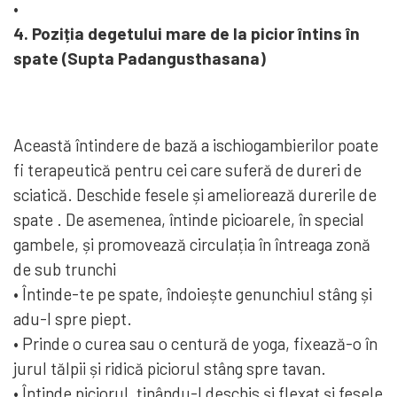
•
4. Poziția degetului mare de la picior întins în
spate (Supta Padangusthasana)
Această întindere de bază a ischiogambierilor poate
fi terapeutică pentru cei care suferă de dureri de
sciatică. Deschide fesele și ameliorează durerile de
spate . De asemenea, întinde picioarele, în special
gambele, și promovează circulația în întreaga zonă
de sub trunchi
• Întinde-te pe spate, îndoiește genunchiul stâng și
adu-l spre piept.
• Prinde o curea sau o centură de yoga, fixează-o în
jurul tălpii și ridică piciorul stâng spre tavan.
• Întinde piciorul, ținându-l deschis și flexat și fesele