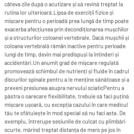
câteva zile după o acutizare și să revină treptat la
rutina lor ulterioară.Lipsa de exerciții fizice și
mișcare pentru o perioadă prea lungă de timp poate
exacerba afecțiunea prin decondiționarea mușchilor
și a structurilor coloanei vertebrale. Dacă mușchii și
coloana vertebrală rămân inactive pentru perioade
lungi de timp, devin mai predispuși la întinderi și
accidentări.Un anumit grad de mișcare regulată
promovează schimbul de nutrienți și fluide în cadrul
discurilor spinale pentru a le menține sănătoase și a
preveni presiunea asupra nervului sciaticPentru a
păstra o oarecare flexibilitate, trebuie să faci puțină
mișcare ușoară, cu excepția cazului în care medicul
tău te sfătuiește în mod special să nu faci asta. De
exemplu, întrerupe sesiunile de culcat cu plimbări
scurte, mărind treptat distanța de mers pe jos în