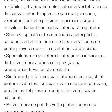
leziunilor și traumatismelor coloanei vertebrale sau
din cauza anilor de aplecare sau stat pe scaun,
exercitând astfel o presiune mai mare asupra
nervilor adiacenți din partea inferioară a spatelui.
• Stenoza spinală este constricția acelei părți a
coloanei vertebrale prin care trec nervii, ceea ce
poate provoca dureri la nivelul nervului sciatic.
• Spondilolisteza se referă la afecțiunea în care una
dintre vertebre alunecă din poziția sa,
suprapunându-se peste cealaltă.
• Sindromul piriformis apare atunci când mușchiul
piriformis din fese se spasmează sau se încordează,
punând astfel presiune asupra nervului sciatic
adiacent.
• Pe vertebre se pot dezvolta pinteni osoși sau
excrescențe osoase.