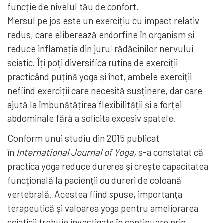
funcție de nivelul tău de confort.
Mersul pe jos este un exercițiu cu impact relativ
redus, care eliberează endorfine în organism și
reduce inflamația din jurul rădăcinilor nervului
sciatic. Îți poți diversifica rutina de exerciții
practicând puțină yoga și înot, ambele exerciții
nefiind exerciții care necesită susținere, dar care
ajută la îmbunătățirea flexibilității și a forței
abdominale fără a solicita excesiv spatele.
Conform unui studiu din 2015 publicat
în
International Journal of Yoga,
s-a constatat că
practica yoga reduce durerea și crește capacitatea
funcțională la pacienții cu dureri de coloană
vertebrală. Acestea fiind spuse, importanța
terapeutică și valoarea yoga pentru ameliorarea
sciaticii trebuie investigate în continuare prin