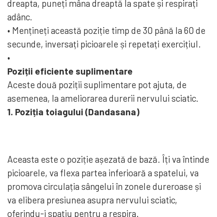
dreapta, puneți mâna dreaptă la spate și respirați
adânc.
• Mențineți această poziție timp de 30 până la 60 de
secunde, inversați picioarele și repetați exercițiul.
•
Poziții eficiente suplimentare
Aceste două poziții suplimentare pot ajuta, de
asemenea, la ameliorarea durerii nervului sciatic.
1. Poziția toiagului (Dandasana)
Aceasta este o poziție așezată de bază. Îți va întinde
picioarele, va flexa partea inferioară a spatelui, va
promova circulația sângelui în zonele dureroase și
va elibera presiunea asupra nervului sciatic,
oferindu-i spațiu pentru a respira.