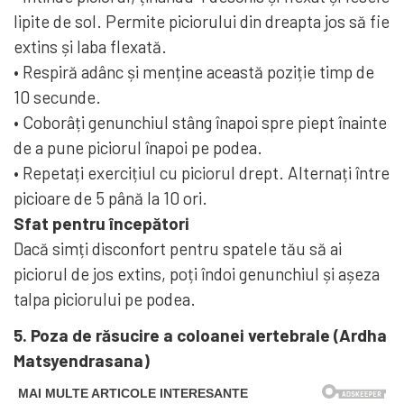
lipite de sol. Permite piciorului din dreapta jos să fie
extins și laba flexată.
• Respiră adânc și menține această poziție timp de
10 secunde.
• Coborâți genunchiul stâng înapoi spre piept înainte
de a pune piciorul înapoi pe podea.
• Repetați exercițiul cu piciorul drept. Alternați între
picioare de 5 până la 10 ori.
Sfat pentru începători
Dacă simți disconfort pentru spatele tău să ai
piciorul de jos extins, poți îndoi genunchiul și așeza
talpa piciorului pe podea.
5. Poza de răsucire a coloanei vertebrale (Ardha
Matsyendrasana)