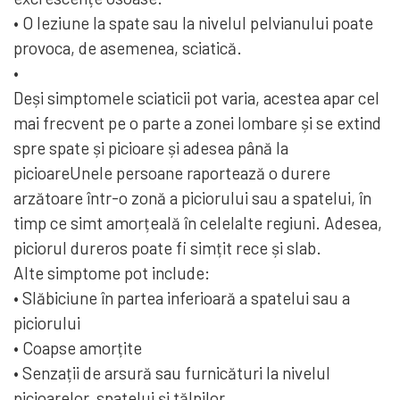
• O leziune la spate sau la nivelul pelvianului poate
provoca, de asemenea, sciatică.
•
Deși simptomele sciaticii pot varia, acestea apar cel
mai frecvent pe o parte a zonei lombare și se extind
spre spate și picioare și adesea până la
picioareUnele persoane raportează o durere
arzătoare într-o zonă a piciorului sau a spatelui, în
timp ce simt amorțeală în celelalte regiuni. Adesea,
piciorul dureros poate fi simțit rece și slab.
Alte simptome pot include:
• Slăbiciune în partea inferioară a spatelui sau a
piciorului
• Coapse amorțite
• Senzații de arsură sau furnicături la nivelul
picioarelor, spatelui și tălpilor