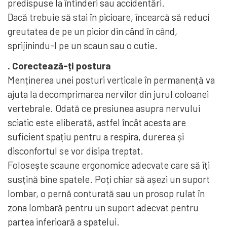
predispuse la întinderi sau accidentări.
Dacă trebuie să stai în picioare, încearcă să reduci
greutatea de pe un picior din când în când,
sprijinindu-l pe un scaun sau o cutie.
. Corectează-ți postura
Menținerea unei posturi verticale în permanență va
ajuta la decomprimarea nervilor din jurul coloanei
vertebrale. Odată ce presiunea asupra nervului
sciatic este eliberată, astfel încât acesta are
suficient spațiu pentru a respira, durerea și
disconfortul se vor disipa treptat.
Folosește scaune ergonomice adecvate care să îți
susțină bine spatele. Poți chiar să așezi un suport
lombar, o pernă conturată sau un prosop rulat în
zona lombară pentru un suport adecvat pentru
partea inferioară a spatelui.