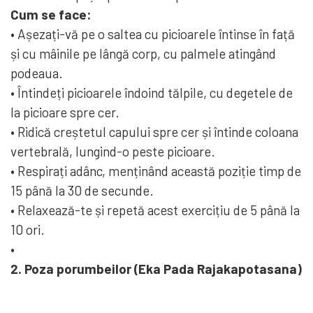
Cum se face:
• Așezați-vă pe o saltea cu picioarele întinse în față
și cu mâinile pe lângă corp, cu palmele atingând
podeaua.
• Întindeți picioarele îndoind tălpile, cu degetele de
la picioare spre cer.
• Ridică creștetul capului spre cer și întinde coloana
vertebrală, lungind-o peste picioare.
• Respirați adânc, menținând această poziție timp de
15 până la 30 de secunde.
• Relaxează-te și repetă acest exercițiu de 5 până la
10 ori.
•
2. Poza porumbeilor (Eka Pada Rajakapotasana)