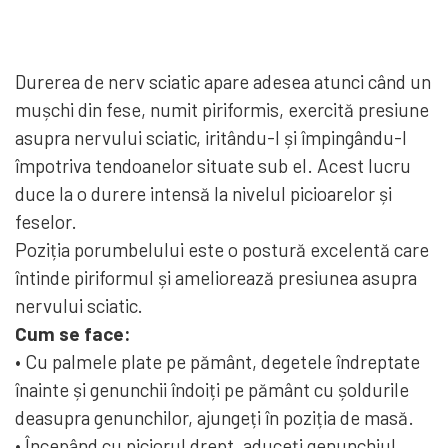
Durerea de nerv sciatic apare adesea atunci când un
mușchi din fese, numit piriformis, exercită presiune
asupra nervului sciatic, iritându-l și împingându-l
împotriva tendoanelor situate sub el. Acest lucru
duce la o durere intensă la nivelul picioarelor și
feselor.
Poziția porumbelului este o postură excelentă care
întinde piriformul și ameliorează presiunea asupra
nervului sciatic.
Cum se face:
• Cu palmele plate pe pământ, degetele îndreptate
înainte și genunchii îndoiți pe pământ cu șoldurile
deasupra genunchilor, ajungeți în poziția de masă.
• Începând cu piciorul drept, aduceți genunchiul