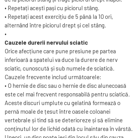
• Repetați acești pași cu piciorul stâng.
• Repetați acest exercițiu de 5 până la 10 ori,
alternând între piciorul drept și cel stâng.
•
Cauzele durerii nervului sciatic
Orice afecțiune care pune presiune pe partea
inferioară a spatelui va duce la durere de nerv
sciatic, cunoscută și sub numele de sciatică.
Cauzele frecvente includ următoarele:
• O hernie de disc sau o hernie de disc alunecoasă
este cel mai frecvent responsabilă pentru sciatică.
Aceste discuri umplute cu gelatină formează o
pernă moale de țesut între oasele coloanei
vertebrale și tind să se deterioreze și să elimine
conținutul lor de lichid odată cu înaintarea în vârstă.
Uneori, un disc poate ieși din locul său din cauza