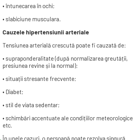
• întunecarea în ochi;
• slabiciune musculara.
Cauzele hipertensiunii arteriale
Tensiunea arterială crescută poate fi cauzată de:
• supraponderalitate (după normalizarea greutății,
presiunea revine și la normal);
• situații stresante frecvente;
• Diabet;
• stil de viata sedentar;
• schimbări accentuate ale condițiilor meteorologice
etc.
În unele cazuri, o persoană poate rezolva singură