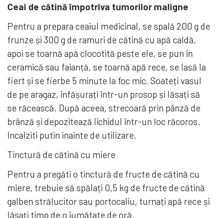
Ceai de cătină împotriva tumorilor maligne
Pentru a prepara ceaiul medicinal, se spală 200 g de
frunze și 300 g de ramuri de cătină cu apă caldă,
apoi se toarnă apă clocotită peste ele, se pun în
ceramică sau faianță, se toarnă apă rece, se lasă la
fiert și se fierbe 5 minute la foc mic. Soateți vasul
de pe aragaz, înfășurați într-un prosop și lăsați să
se răcească. După aceea, strecoară prin pânză de
brânză și depozitează lichidul într-un loc răcoros.
Incalziti putin inainte de utilizare.
Tinctură de cătină cu miere
Pentru a pregăti o tinctură de fructe de cătină cu
miere, trebuie să spălați 0,5 kg de fructe de cătină
galben strălucitor sau portocaliu, turnați apă rece și
lăsați timp de o jumătate de oră.