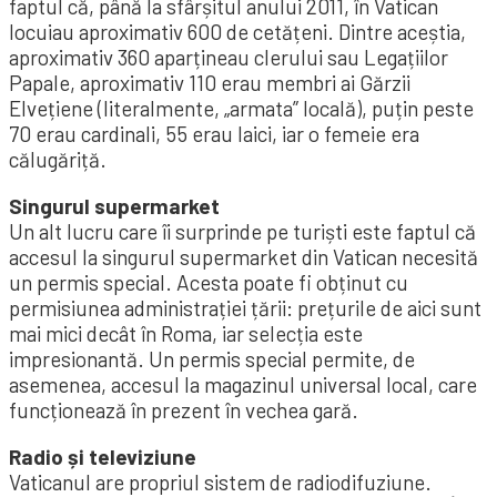
faptul că, până la sfârșitul anului 2011, în Vatican
locuiau aproximativ 600 de cetățeni. Dintre aceștia,
aproximativ 360 aparțineau clerului sau Legațiilor
Papale, aproximativ 110 erau membri ai Gărzii
Elvețiene (literalmente, „armata” locală), puțin peste
70 erau cardinali, 55 erau laici, iar o femeie era
călugăriță.
Singurul supermarket
Un alt lucru care îi surprinde pe turiști este faptul că
accesul la singurul supermarket din Vatican necesită
un permis special. Acesta poate fi obținut cu
permisiunea administrației țării: prețurile de aici sunt
mai mici decât în ​​Roma, iar selecția este
impresionantă. Un permis special permite, de
asemenea, accesul la magazinul universal local, care
funcționează în prezent în vechea gară.
Radio și televiziune
Vaticanul are propriul sistem de radiodifuziune.