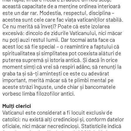
această capacitate de a menține ordinea interioară
este un dar rar. Modestia, respectul, disciplina –
acestea sunt cele care fac viața vaticaniților stabilă.
Ce nu merită să înveți? Poate că este izolarea
excesivă: dincolo de zidurile Vaticanului, nici măcar
nu poți auzi restul lumii. Dar tocmai asta face ca
acest loc să fie special – o reamintire a faptului că
spiritualitatea și simplitatea pot coexista alături de
puterea supremă și istoria antică. Și dacă în orice
moment simți că vrei să respiri adânc, să renunți la
graba ta și să-ți amintești ce este cu adevărat
important, merită măcar să te plimbi mental pe
aceste străzi înguste, unde chiar și bancomatele
vorbesc limba filozofilor antici.
Mulți clerici
Vaticanul este considerat a fi locuit exclusiv de
catolici: nu există alți credincioși și, conform datelor
oficiale, nici măcar necredincioși. Statisticile indică