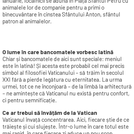
ianuarie, localnicii se adună în Piața Sfântul Petru cu
animalele lor de companie pentru a primi o
binecuvântare în cinstea Sfântului Anton, sfântul
patron al animalelor.
O lume în care bancomatele vorbesc latină
Chiar și bancomatele de aici sunt speciale: meniul
este în latină! Și acesta este probabil cel mai precis
simbol al filosofiei Vaticanului – să trăim în secolul
XXI fără a pierde legătura cu eternitatea. La urma
urmei, tot ce ne înconjoară – de la limbă la arhitectură
– ne amintește că Vaticanul nu există pentru confort,
ci pentru semnificație.
Ce ar trebui să învățăm de la Vatican
Vaticanul învață concentrarea. Aici, fiecare știe de ce
trăiește și cui slujește. Într-o lume în care totul este
mai rapid, în care fiecare zi aduce un nou scop,