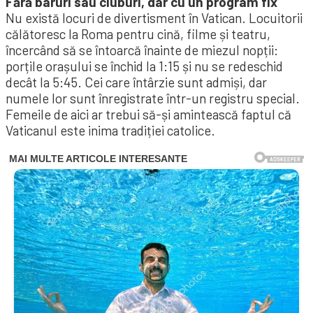
Fără baruri sau cluburi, dar cu un program fix
Nu există locuri de divertisment în Vatican. Locuitorii
călătoresc la Roma pentru cină, filme și teatru,
încercând să se întoarcă înainte de miezul nopții:
porțile orașului se închid la 1:15 și nu se redeschid
decât la 5:45. Cei care întârzie sunt admiși, dar
numele lor sunt înregistrate într-un registru special.
Femeile de aici ar trebui să-și amintească faptul că
Vaticanul este inima tradiției catolice.