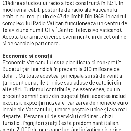
Clădirea studioului radio a fost construită în 1931. În
mod remarcabil, posturile de radio ale Vaticanului
emit în nu mai puțin de 47 de limbi! Din 1949, în cadrul
complexului Radio Vatican funcționează un centru de
televiziune numit CTV (Centro Televisivo Vaticano).
Acesta transmite diverse evenimente în direct online
și pe canalele partenere.
Economie și donații
Economia Vaticanului este planificată și non-profit.
Bugetul țării se ridică în prezent la 310 milioane de
dolari. Cu toate acestea, principala sursă de venit a
țării sunt donațiile trimise sau aduse de catolici din
alte țări. Turismul contribuie, de asemenea, cu un
procent semnificativ din bugetul țării: acestea includ
excursii, expoziții muzeale, vânzarea de monede euro
locale ale Vaticanului, timbre poștale unice și așa mai
departe. Personalul de serviciu (grădinari, ghizi
turistici, îngrijitori și alții) este predominant italian,
peste 3.000 de persoane lucrând în Vatican în orice