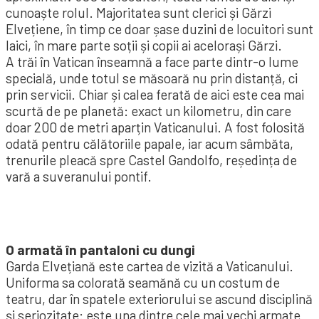
cunoaște rolul. Majoritatea sunt clerici și Gărzi
Elvețiene, în timp ce doar șase duzini de locuitori sunt
laici, în mare parte soții și copii ai acelorași Gărzi.
A trăi în Vatican înseamnă a face parte dintr-o lume
specială, unde totul se măsoară nu prin distanță, ci
prin servicii. Chiar și calea ferată de aici este cea mai
scurtă de pe planetă: exact un kilometru, din care
doar 200 de metri aparțin Vaticanului. A fost folosită
odată pentru călătoriile papale, iar acum sâmbăta,
trenurile pleacă spre Castel Gandolfo, reședința de
vară a suveranului pontif.
O armată în pantaloni cu dungi
Garda Elvețiană este cartea de vizită a Vaticanului.
Uniforma sa colorată seamănă cu un costum de
teatru, dar în spatele exteriorului se ascund disciplină
și seriozitate: este una dintre cele mai vechi armate