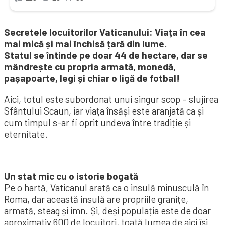
Secretele locuitorilor Vaticanului: Viața în cea
mai mică și mai închisă țară din lume
.
Statul se întinde pe doar 44 de hectare, dar se
mândrește cu propria armată, monedă,
pașapoarte, legi și chiar o ligă de fotbal!
Aici, totul este subordonat unui singur scop – slujirea
Sfântului Scaun, iar viața însăși este aranjată ca și
cum timpul s-ar fi oprit undeva între tradiție și
eternitate.
Un stat mic cu o istorie bogată
Pe o hartă, Vaticanul arată ca o insulă minusculă în
Roma, dar această insulă are propriile granițe,
armată, steag și imn. Și, deși populația este de doar
aproximativ 600 de locuitori, toată lumea de aici își