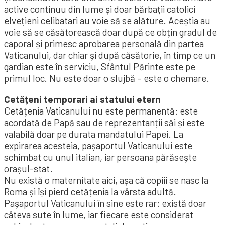
active continuu din lume și doar bărbații catolici
elvețieni celibatari au voie să se alăture. Aceștia au
voie să se căsătorească doar după ce obțin gradul de
caporal și primesc aprobarea personală din partea
Vaticanului, dar chiar și după căsătorie, în timp ce un
gardian este în serviciu, Sfântul Părinte este pe
primul loc. Nu este doar o slujbă – este o chemare.
Cetățeni temporari ai statului etern
Cetățenia Vaticanului nu este permanentă: este
acordată de Papă sau de reprezentanții săi și este
valabilă doar pe durata mandatului Papei. La
expirarea acesteia, pașaportul Vaticanului este
schimbat cu unul italian, iar persoana părăsește
orașul-stat.
Nu există o maternitate aici, așa că copiii se nasc la
Roma și își pierd cetățenia la vârsta adultă.
Pașaportul Vaticanului în sine este rar: există doar
câteva sute în lume, iar fiecare este considerat