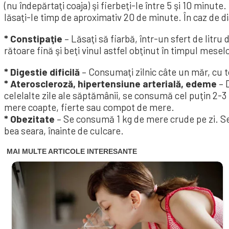
(nu înde­părtaţi coaja) şi fierbeţi-le între 5 şi 10 minute
lăsaţi-le timp de aproximativ 20 de minute. În caz de 
* Consti­paţie
– Lă­saţi să fiarbă, în­tr-un sfert de litru
ră­toare fină şi beţi vi­­nul astfel ob­ţi­nut în tim­pul me­­­
* Digestie dificilă
– Consu­maţi zilnic câte un măr, cu
* Ateroscleroză, hiperten­siune arterială, edeme
– 
celelalte zile ale săptămânii, se consumă cel puţin 2-
mere coapte, fierte sau compot de mere.
* Obezitate
– Se con­su­mă 1 kg de mere crude pe zi. Se 
bea seara, înainte de cul­care.