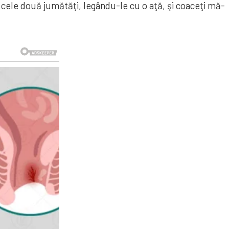
ţi cele două ju­mă­tăţi, legân­du-le cu o aţă, şi coa­ceţi mă­