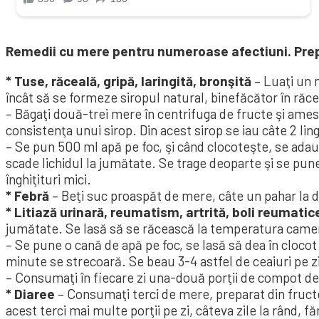
Remedii cu mere pentru numeroase afectiuni. Prepa
* Tuse, răceală, gripă, laringită, bron­şită
– Luaţi un m
încât să se formeze siropul natural, binefăcător în răc
– Băgaţi două-trei mere în centrifuga de fruc­te şi amest
consistenţa unui sirop. Din a­cest sirop se iau câte 2 lin
– Se pun 500 ml apă pe foc, şi când clocoteşte, se adaugă
sca­de lichidul la jumătate. Se tra­ge deoparte şi se pun
înghiţituri mici.
* Febră
– Beţi suc proaspăt de mere, câte un pahar la 
* Litiază urinară, reumatism, artrită, boli reumatic
jumătate. Se lasă să se răcească la temperatura camerei
– Se pune o cană de apă pe foc, se lasă să dea în clocot
minute se strecoară. Se beau 3-4 astfel de ceaiuri pe z
– Consumaţi în fiecare zi una-două porţii de compot d
* Diaree
– Consumaţi terci de mere, pre­parat din fruct
acest terci mai multe porţii pe zi, câteva zile la rând,