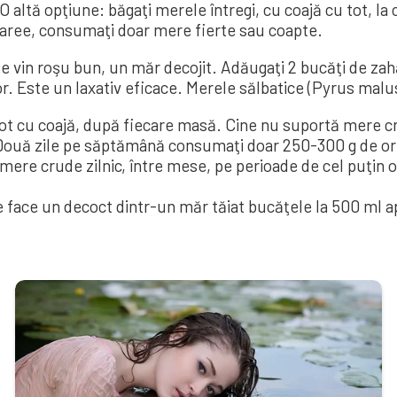
. O altă opţiune: băgaţi merele întregi, cu coajă cu tot, la
diaree, consumaţi doar mere fierte sau coapte.
 de vin roşu bun, un măr decojit. A­dă­u­gaţi 2 bucăţi de zahă
selor. Este un la­­xativ eficace. Me­re­le săl­ba­tice (Py­rus mal
 tot cu coajă, după fiecare masă. Cine nu suportă mere
Două zile pe săptămână consumaţi doar 250-300 g de orez 
3 mere crude zilnic, între mese, pe perioade de cel puţ
face un decoct dintr-un măr tăiat bu­că­ţele la 500 ml apă