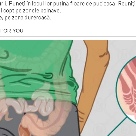
i. Puneţi în lo­­­cul lor puţină floa­re de pucioasă. Re­u­­ni
rul copt pe zone­le bol­nave.
de, pe zona dure­roa­să.