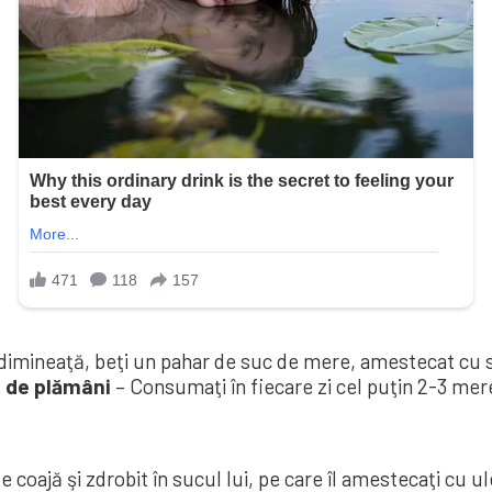
 dimineaţă, beţi un pahar de suc de mere, amestecat cu 
i de plă­mâni
– Consu­maţi în fiecare zi cel pu­ţin 2-3 me
 coajă şi zdrobit în sucul lui, pe care îl amestecaţi cu ul