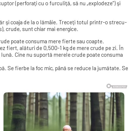
 cuptor (perforaţi cu o furculiţă, să nu „explodeze”) şi
r şi coaja de la o lă­mâie. Tre­ceţi totul printr-o stre­cu­
us), cru­­de, sunt chiar mai ener­gice.
 crude poate consuma mere fierte sau coapte.
fiert, alături de 0,500-1 kg de mere crude pe zi. În
in o lună. Cine nu suportă merele crude poate consuma
. Se fier­be la foc mic, până se reduce la ju­mă­tate. Se