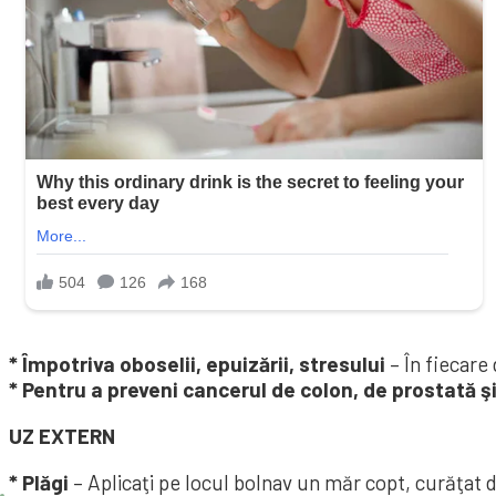
* Împotriva oboselii, epuizării, stresului
– În fiecare
* Pentru a preveni cancerul de co­lon, de prostată ş
UZ EXTERN
* Plăgi
– Aplicaţi pe locul bolnav un măr copt, curăţat de