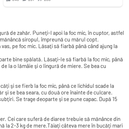
ngură de zahăr. Puneţi-l apoi la foc mic, în cuptor, astfel
 se mănâncă siropul, împreună cu mărul copt.
n vas, pe foc mic. Lăsaţi să fiarbă până când ajung la
arte bine spă­lată. Lăsaţi-le să fiarbă la foc mic, până
de la o lămâie şi o lingură de mie­re. Se bea cu
ţi şi se fierb la foc mic, până ce lichidul scade la
 şi se bea seara, cu două ore înainte de culcare.
subţiri. Se trage deoparte şi se pune capac. După 15
der. Cei care suferă de diaree trebuie să mănânce din
ână la 2-3 kg de mere.Tăiaţi câteva mere în bucăţi mari