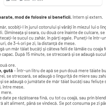
rate, mod de folosire si beneficii.
Intern și extern.
ăr, scobiţi-l în jurul cotorului şi vârâţi în miezul lui o li
eli. Dimineaţa şi seara, cu două ore înainte de cul­care,
eca­ţi-le sucul cu zahăr, în părţi egale. Puneţi-le într-u
guri, de 3-4 ori pe zi, la distanţă de mese.
 un măr tăiat bucăţi şi câteva felii de lămâie cu coaja fo
e ca­pac. După 15 minute, se strecoară şi se adaugă sucul 
două ore.
e, gută
– Într-un litru de apă se pun două mere tăiate bucă
, se strecoară, se adaugă o linguriţă de miere sau zahăr
 şi se adaugă o jumătate de măr tăiat bucăţi sau feliuţe 
i, între mese.
e mere.
e date pe răzătoarea fină, cu tot cu coajă, sau prin blen
 fără alt aliment, până se vindecă. Se pot consuma pe zi p