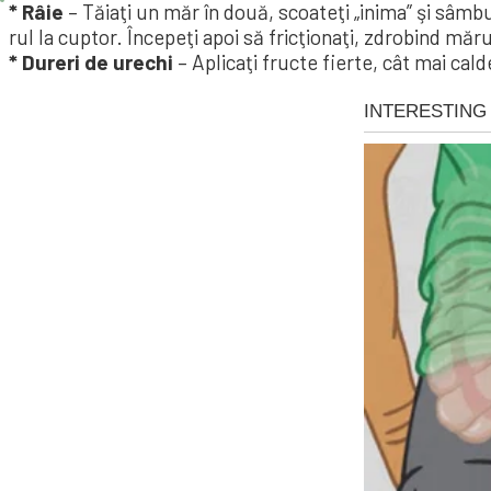
* Râie
– Tăiaţi un măr în două, scoa­­teţi „inima” şi sâmburi
rul la cup­­tor. Înce­peţi apoi să fric­ţionaţi, zdrobind mă­
* Dureri de u­rechi
– Aplicaţi fruc­te fierte, cât mai cal­