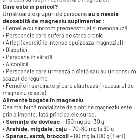
Cine este în pericol?
Următoarele grupuri de persoane
au o nevoie
deosebită de magneziu suplimentar
:
• Femeile cu sindrom premenstrual și menopauză
• Persoanele care suferă de stres cronic
• Atleți (exercițiile intense epuizează magneziul)
• Diabetici
• Persoane în vârstă
• Alcoolicii
• Persoanele care urmează o dietă sau au un consum
scăzut de legume
• Femeile însărcinate și care alăptează (necesarul de
magneziu crește)
Alimente bogate în magneziu
Cea mai bună modalitate de a obține magneziu este
prin alimente. Iată principalele surse:
• Semințe de dovleac
– 150 mg per 30 g
• Arahide, migdale, caju
– 70–80 mg la 30 g
• Spanac, varză, broccoli
– 80 mg la 100 g (fiert)