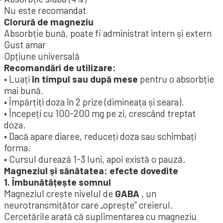
Nu este recomandat
Clorură de magneziu
Absorbție bună, poate fi administrat intern și extern
Gust amar
Opțiune universală
Recomandări de utilizare:
• Luați
în timpul sau după mese
pentru o absorbție
mai bună.
• Împărțiți doza în 2 prize (dimineața și seara).
• Începeți cu 100-200 mg pe zi, crescând treptat
doza.
• Dacă apare diaree, reduceți doza sau schimbați
forma.
• Cursul durează 1-3 luni, apoi există o pauză.
Magneziul și sănătatea: efecte dovedite
1. Îmbunătățește somnul
Magneziul crește nivelul de
GABA
, un
neurotransmițător care „oprește” creierul.
Cercetările arată că suplimentarea cu magneziu