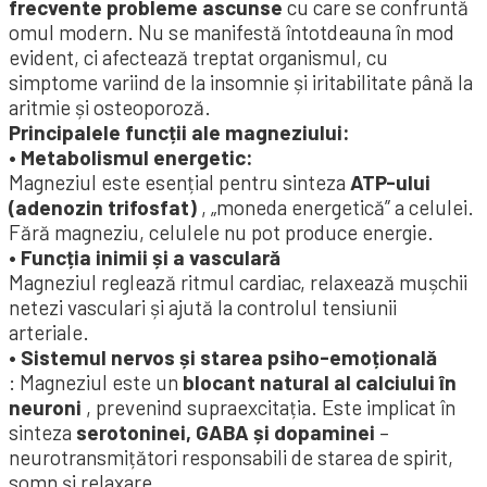
frecvente probleme ascunse
cu care se confruntă
omul modern. Nu se manifestă întotdeauna în mod
evident, ci afectează treptat organismul, cu
simptome variind de la insomnie și iritabilitate până la
aritmie și osteoporoză.
Principalele funcții ale magneziului:
• Metabolismul energetic:
Magneziul este esențial pentru sinteza
ATP-ului
(adenozin trifosfat)
, „moneda energetică” a celulei.
Fără magneziu, celulele nu pot produce energie.
• Funcția inimii și a vasculară
Magneziul reglează ritmul cardiac, relaxează mușchii
netezi vasculari și ajută la controlul tensiunii
arteriale.
• Sistemul nervos și starea psiho-emoțională
: Magneziul este un
blocant natural al calciului în
neuroni
, prevenind supraexcitația. Este implicat în
sinteza
serotoninei, GABA și dopaminei
–
neurotransmițători responsabili de starea de spirit,
somn și relaxare.