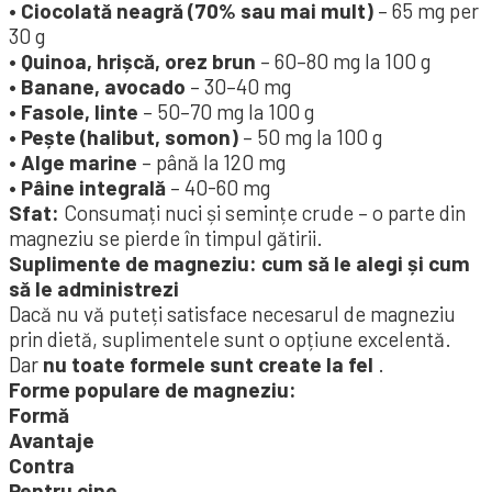
• Ciocolată neagră (70% sau mai mult)
– 65 mg per
30 g
• Quinoa, hrișcă, orez brun
– 60–80 mg la 100 g
• Banane, avocado
– 30–40 mg
• Fasole, linte
– 50–70 mg la 100 g
• Pește (halibut, somon)
– 50 mg la 100 g
• Alge marine
– până la 120 mg
• Pâine integrală
– 40-60 mg
Sfat:
Consumați nuci și semințe crude – o parte din
magneziu se pierde în timpul gătirii.
Suplimente de magneziu: cum să le alegi și cum
să le administrezi
Dacă nu vă puteți satisface necesarul de magneziu
prin dietă, suplimentele sunt o opțiune excelentă.
Dar
nu toate formele sunt create la fel
.
Forme populare de magneziu:
Formă
Avantaje
Contra
Pentru cine