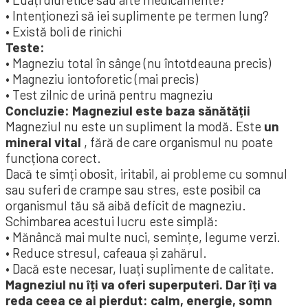
• Intenționezi să iei suplimente pe termen lung?
• Există boli de rinichi
Teste:
• Magneziu total în sânge (nu întotdeauna precis)
• Magneziu iontoforetic (mai precis)
• Test zilnic de urină pentru magneziu
Concluzie: Magneziul este baza sănătății
Magneziul nu este un supliment la modă. Este
un
mineral vital
, fără de care organismul nu poate
funcționa corect.
Dacă te simți obosit, iritabil, ai probleme cu somnul
sau suferi de crampe sau stres, este posibil ca
organismul tău să aibă deficit de magneziu.
Schimbarea acestui lucru este simplă:
• Mănâncă mai multe nuci, semințe, legume verzi.
• Reduce stresul, cafeaua și zahărul.
• Dacă este necesar, luați suplimente de calitate.
Magneziul nu îți va oferi superputeri. Dar îți va
reda ceea ce ai pierdut: calm, energie, somn