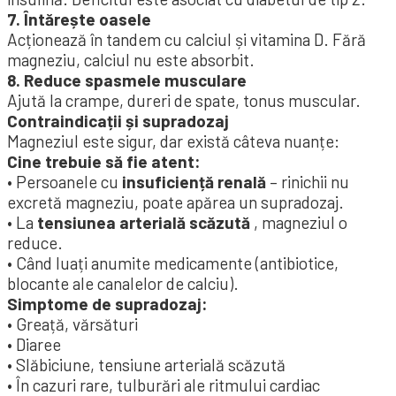
7. Întărește oasele
Acționează în tandem cu calciul și vitamina D. Fără
magneziu, calciul nu este absorbit.
8. Reduce spasmele musculare
Ajută la crampe, dureri de spate, tonus muscular.
Contraindicații și supradozaj
Magneziul este sigur, dar există câteva nuanțe:
Cine trebuie să fie atent:
• Persoanele cu
insuficiență renală
– rinichii nu
excretă magneziu, poate apărea un supradozaj.
• La
tensiunea arterială scăzută
, magneziul o
reduce.
• Când luați anumite medicamente (antibiotice,
blocante ale canalelor de calciu).
Simptome de supradozaj:
• Greață, vărsături
• Diaree
• Slăbiciune, tensiune arterială scăzută
• În cazuri rare, tulburări ale ritmului cardiac