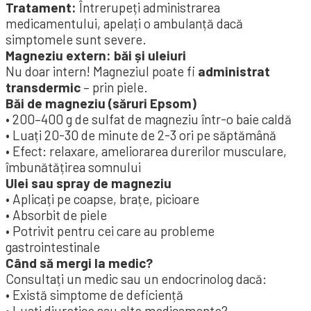
Tratament:
Întrerupeți administrarea
medicamentului, apelați o ambulanță dacă
simptomele sunt severe.
Magneziu extern: băi și uleiuri
Nu doar intern! Magneziul poate fi
administrat
transdermic
– prin piele.
Băi de magneziu (săruri Epsom)
• 200–400 g de sulfat de magneziu într-o baie caldă
• Luați 20-30 de minute de 2-3 ori pe săptămână
• Efect: relaxare, ameliorarea durerilor musculare,
îmbunătățirea somnului
Ulei sau spray de magneziu
• Aplicați pe coapse, brațe, picioare
• Absorbit de piele
• Potrivit pentru cei care au probleme
gastrointestinale
Când să mergi la medic?
Consultați un medic sau un endocrinolog dacă:
• Există simptome de deficiență
• Luați diuretice sau alte medicamente?