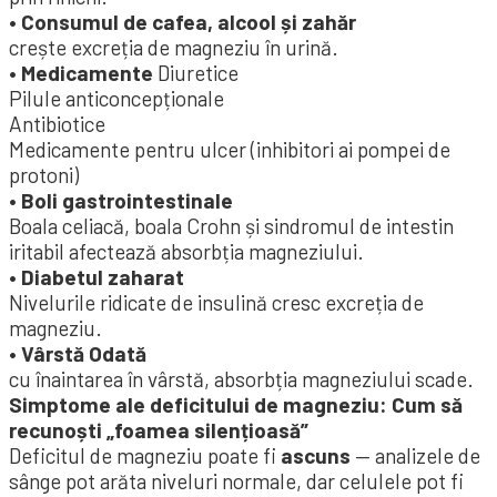
• Consumul de cafea, alcool și zahăr
crește excreția de magneziu în urină.
• Medicamente
Diuretice
Pilule anticoncepționale
Antibiotice
Medicamente pentru ulcer (inhibitori ai pompei de
protoni)
• Boli gastrointestinale
Boala celiacă, boala Crohn și sindromul de intestin
iritabil afectează absorbția magneziului.
• Diabetul zaharat
Nivelurile ridicate de insulină cresc excreția de
magneziu.
• Vârstă Odată
cu înaintarea în vârstă, absorbția magneziului scade.
Simptome ale deficitului de magneziu: Cum să
recunoști „foamea silențioasă”
Deficitul de magneziu poate fi
ascuns
— analizele de
sânge pot arăta niveluri normale, dar celulele pot fi