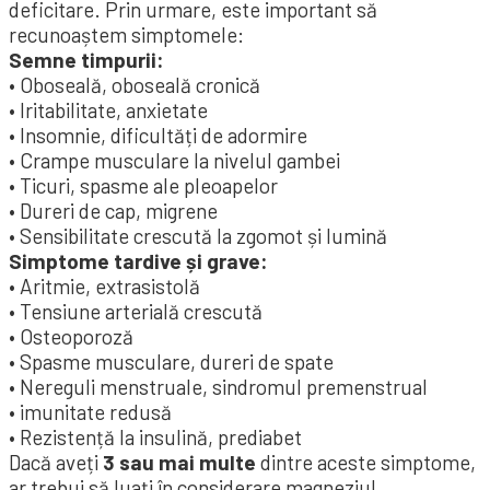
deficitare. Prin urmare, este important să
recunoaștem simptomele:
Semne timpurii:
• Oboseală, oboseală cronică
• Iritabilitate, anxietate
• Insomnie, dificultăți de adormire
• Crampe musculare la nivelul gambei
• Ticuri, spasme ale pleoapelor
• Dureri de cap, migrene
• Sensibilitate crescută la zgomot și lumină
Simptome tardive și grave:
• Aritmie, extrasistolă
• Tensiune arterială crescută
• Osteoporoză
• Spasme musculare, dureri de spate
• Nereguli menstruale, sindromul premenstrual
• imunitate redusă
• Rezistență la insulină, prediabet
Dacă aveți
3 sau mai multe
dintre aceste simptome,
ar trebui să luați în considerare magneziul.