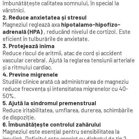
îmbunătățește calitatea somnului, în special la
vârstnici.
2. Reduce anxietatea și stresul
Magneziul reglează axa
hipotalamo-hipofizo-
adrenală (HPA)
, reducând nivelul de cortizol. Este
eficient în tulburările de anxietate.
3. Protejează inima
Reduce riscul de aritmii, atac de cord și accident
vascular cerebral. Ajută la reglarea tensiunii arteriale
și a ritmului cardiac.
4. Previne migrenele
Studiile clinice arată că administrarea de magneziu
reduce frecvența și intensitatea migrenelor cu 40-
50%.
5. Ajută la sindromul premenstrual
Reduce iritabilitatea, umflarea, durerea, schimbările
de dispoziție.
6. Îmbunătățește controlul zahărului
Magneziul este esențial pentru sensibilitatea la
insulină. Deficitul este asociat cu diabetul de tip 2.