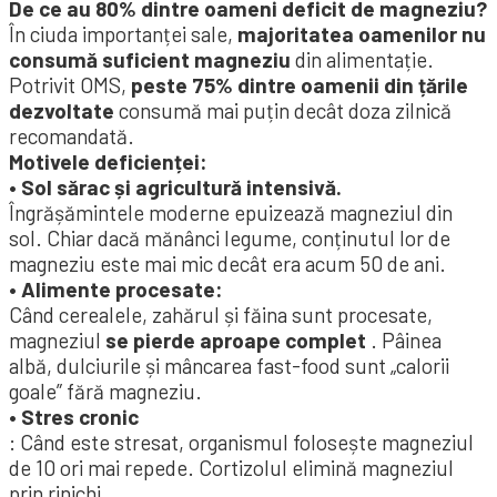
De ce au 80% dintre oameni deficit de magneziu?
În ciuda importanței sale,
majoritatea oamenilor nu
consumă suficient magneziu
din alimentație.
Potrivit OMS,
peste 75% dintre oamenii din țările
dezvoltate
consumă mai puțin decât doza zilnică
recomandată.
Motivele deficienței:
• Sol sărac și agricultură intensivă.
Îngrășămintele moderne epuizează magneziul din
sol. Chiar dacă mănânci legume, conținutul lor de
magneziu este mai mic decât era acum 50 de ani.
• Alimente procesate:
Când cerealele, zahărul și făina sunt procesate,
magneziul
se pierde aproape complet
. Pâinea
albă, dulciurile și mâncarea fast-food sunt „calorii
goale” fără magneziu.
• Stres cronic
: Când este stresat, organismul folosește magneziul
de 10 ori mai repede. Cortizolul elimină magneziul
prin rinichi.