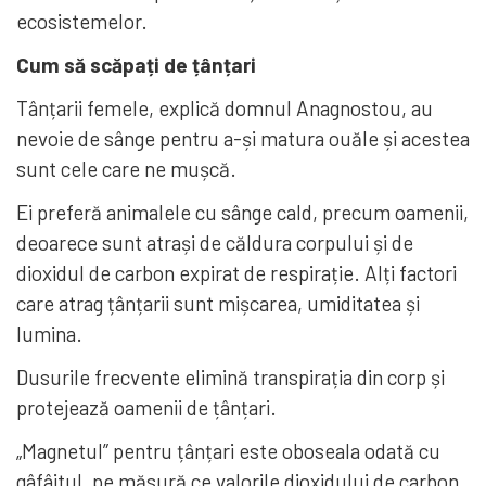
ecosistemelor.
Cum să scăpați de țânțari
Tânțarii femele, explică domnul Anagnostou, au
nevoie de sânge pentru a-și matura ouăle și acestea
sunt cele care ne mușcă.
Ei preferă animalele cu sânge cald, precum oamenii,
deoarece sunt atrași de căldura corpului și de
dioxidul de carbon expirat de respirație. Alți factori
care atrag țânțarii sunt mișcarea, umiditatea și
lumina.
Dusurile frecvente elimină transpirația din corp și
protejează oamenii de țânțari.
„Magnetul” pentru țânțari este oboseala odată cu
gâfâitul, pe măsură ce valorile dioxidului de carbon