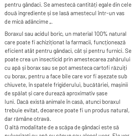
pentru gândaci. Se amestecă cantități egale din cele
două ingrediente și se lasă amestecul într-un vas
de mică adâncime „.
Boraxul sau acidul boric, un material 100% natural
care poate fi achiziționat la farmacii, funcționează
eficient atât pentru gândaci, cât și pentru furnici. Se
poate crea un insecticid prin amestecarea zahărului
cu apă și borax sau se pot amesteca cartofi răzuiți
cu borax, pentru a face bile care vor fi așezate sub
chiuvete, în spatele frigiderului, bucătăriei, mașinii
de spălat și care durează aproximativ șase
luni. Dacă există animale în casă, atunci boraxul
trebuie evitat, deoarece poate fi un produs natural,
dar rămâne otravă.
O altă modalitate de a scăpa de gândaci este să
pulverizați cu apă cu săpun sau alcool ușor. Ele vor