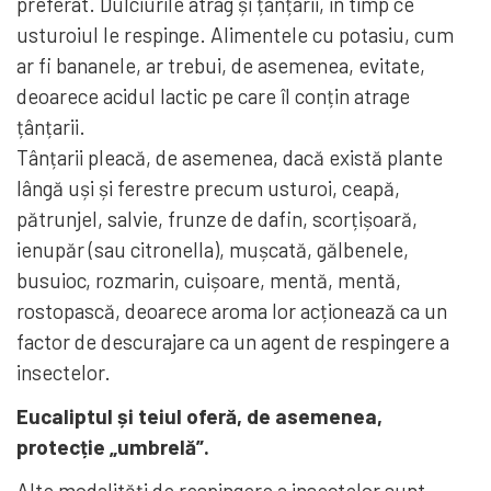
preferat. Dulciurile atrag și țânțarii, în timp ce
usturoiul le respinge. Alimentele cu potasiu, cum
ar fi bananele, ar trebui, de asemenea, evitate,
deoarece acidul lactic pe care îl conțin atrage
țânțarii.
Tânțarii pleacă, de asemenea, dacă există plante
lângă uși și ferestre precum usturoi, ceapă,
pătrunjel, salvie, frunze de dafin, scorțișoară,
ienupăr (sau citronella), mușcată, gălbenele,
busuioc, rozmarin, cuișoare, mentă, mentă,
rostopască, deoarece aroma lor acționează ca un
factor de descurajare ca un agent de respingere a
insectelor.
Eucaliptul și teiul oferă, de asemenea,
protecție „umbrelă”.
Alte modalități de respingere a insectelor sunt