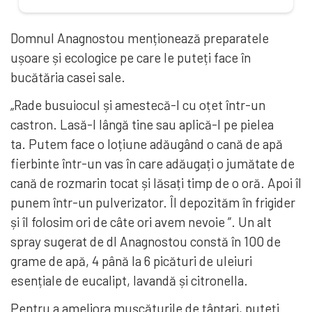
Domnul Anagnostou menționează preparatele
ușoare și ecologice pe care le puteți face în
bucătăria casei sale.
„Rade busuiocul și amestecă-l cu oțet într-un
castron. Lasă-l lângă tine sau aplică-l pe pielea
ta. Putem face o loțiune adăugând o cană de apă
fierbinte într-un vas în care adăugați o jumătate de
cană de rozmarin tocat și lăsați timp de o oră. Apoi îl
punem într-un pulverizator. Îl depozităm în frigider
și îl folosim ori de câte ori avem nevoie ”. Un alt
spray sugerat de dl Anagnostou constă în 100 de
grame de apă, 4 până la 6 picături de uleiuri
esențiale de eucalipt, lavandă și citronella.
Pentru a ameliora mușcăturile de țânțari, puteți