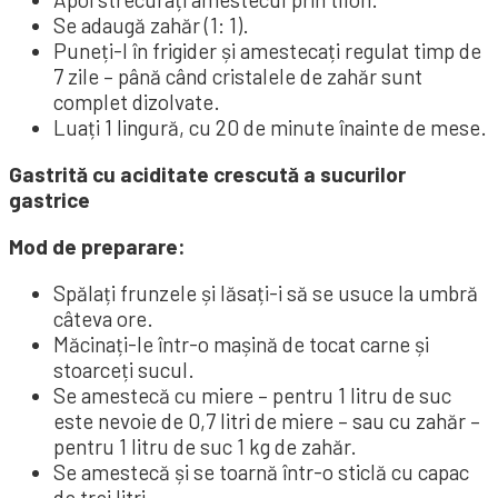
Se adaugă zahăr (1: 1).
Puneți-l în frigider și amestecați regulat timp de
7 zile – până când cristalele de zahăr sunt
complet dizolvate.
Luați 1 lingură, cu 20 de minute înainte de mese.
Gastrită cu aciditate crescută a sucurilor
gastrice
Mod de preparare:
Spălați frunzele și lăsați-i să se usuce la umbră
câteva ore.
Măcinați-le într-o mașină de tocat carne și
stoarceți sucul.
Se amestecă cu miere – pentru 1 litru de suc
este nevoie de 0,7 litri de miere – sau cu zahăr –
pentru 1 litru de suc 1 kg de zahăr.
Se amestecă și se toarnă într-o sticlă cu capac
de trei litri.