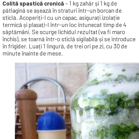
Colită spastică cronică
– 1 kg zahăr și 1 kg de
pătlagină se așează în straturi într-un borcan de
sticlă. Acoperiți-l cu un capac, asigurați izolație
termică și plasați-l într-un loc întunecat timp de 4
săptămâni. Se scurge lichidul rezultat (va fi maro
închis), se toarnă într-o sticlă sigilabilă și se introduce
în frigider. Luați 1 lingură, de trei ori pe zi, cu 30 de
minute înainte de mese.