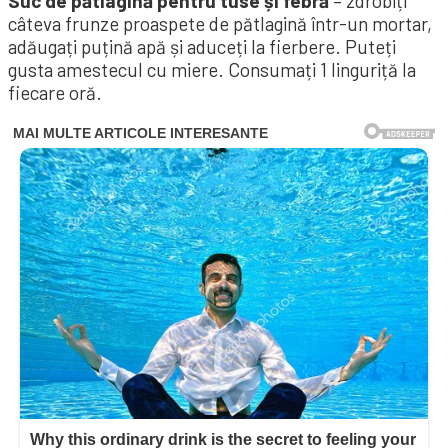
Suc de pătlagină pentru tuse și
febră
– zdrobiți
câteva frunze proaspete de pătlagină într-un mortar,
adăugați puțină apă și aduceți la fierbere. Puteți
gusta amestecul cu miere. Consumați 1 linguriță la
fiecare oră.