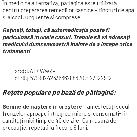
În medicina alternativă, pătlagina este utilizată
pentru prepararea remediilor casnice – tincturi de apă
și alcool, unguente și comprese.
Rețineți, totuși, că automedicația poate fi
periculoasă în unele cazuri. Trebuie să vă adresați
medicului dumneavoastră înainte de a începe orice
tratament!
xr:d:DAF4WwZ–
cE:6,j:5799924233636288670,t:23122912
Rețete populare pe bază de pătlagină:
Semne de naștere în creștere
– amestecați sucul
frunzelor aproape întregi cu miere și consumați-l în
cantități mici timp de 40 de zile. Ca măsură de
precauție, repetați la fiecare 6 luni.