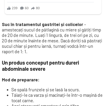
Suc în tratamentul gastritei și
colicelor
–
amestecați sucul de pătlagină cu miere și gătiți timp
de 20 de minute. Luați 1 lingură, de trei ori pe zi, cu
20 de minute înainte de mese. Dacă doriți să păstrați
sucul chiar și pentru iarnă, turnați vodcă într-un
raport de 1: 1.
Un produs conceput pentru dureri
abdominale severe
Mod de preparare:
Se spală frunzele și se lasă la scurs.
Tăiați-le ca varza și macinați-le într-o mașină de
tocat carne.
Apoi strecurați amestecul prin tifon.