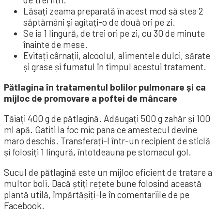
Lăsați zeama preparată în acest mod să stea 2
săptămâni și agitați-o de două ori pe zi.
Se ia 1 lingură, de trei ori pe zi, cu 30 de minute
înainte de mese.
Evitați cârnații, alcoolul, alimentele dulci, sărate
și grase și fumatul în timpul acestui tratament.
Pătlagina în tratamentul bolilor pulmonare și ca
mijloc de promovare a poftei de mâncare
Tăiați 400 g de pătlagină. Adăugați 500 g zahăr și 100
ml apă. Gatiti la foc mic pana ce amestecul devine
maro deschis. Transferați-l într-un recipient de sticlă
și folosiți 1 lingură, întotdeauna pe stomacul gol.
Sucul de pătlagină este un mijloc eficient de tratare a
multor boli. Dacă știți rețete bune folosind această
plantă utilă, împărtășiți-le în comentariile de pe
Facebook.