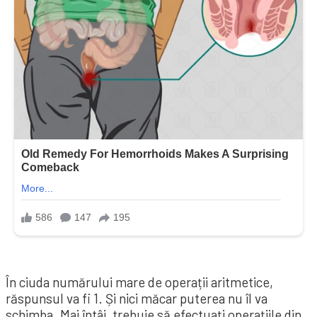
În ciuda numărului mare de operații aritmetice,
răspunsul va fi 1. Și nici măcar puterea nu îl va
schimba. Mai întâi, trebuie să efectuați operațiile din