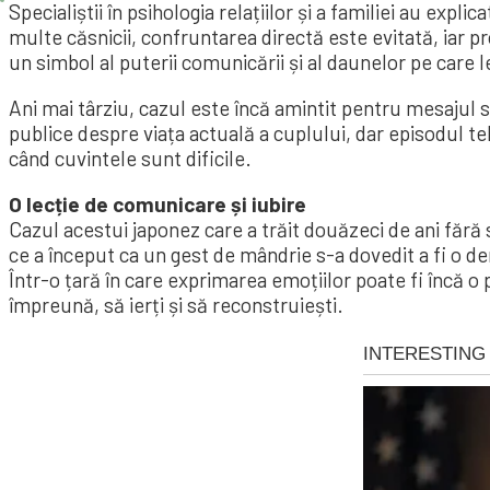
Specialiștii în psihologia relațiilor și a familiei au exp
multe căsnicii, confruntarea directă este evitată, iar 
un simbol al puterii comunicării și al daunelor pe care
Ani mai târziu, cazul este încă amintit pentru mesajul s
publice despre viața actuală a cuplului, dar episodul te
când cuvintele sunt dificile.
O lecție de comunicare și iubire
Cazul acestui japonez care a trăit douăzeci de ani fără
ce a început ca un gest de mândrie s-a dovedit a fi o de
Într-o țară în care exprimarea emoțiilor poate fi încă o
împreună, să ierți și să reconstruiești.