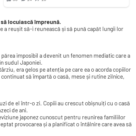
t să locuiască împreună.
 a reușit să-i reunească și să pună capăt lungii lor
ce părea imposibil a devenit un fenomen mediatic care a
din sudul Japoniei.
rziu, era gelos pe atenția pe care ea o acorda copiilor
 a continuat să împartă o casă, mese și rutine zilnice,
 de el într-o zi. Copiii au crescut obișnuiți cu o casă
zeci de ani.
leviziune japonez cunoscut pentru reunirea familiilor
ceptat provocarea și a planificat o întâlnire care avea să