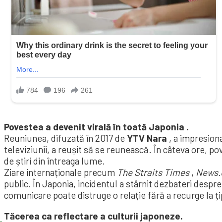
Povestea a devenit virală în toată Japonia .
Reuniunea, difuzată în 2017 de
YTV Nara
, a impresiona
televiziunii, a reușit să se reunească. În câteva ore, pov
de știri din întreaga lume.
Ziare internaționale precum
The Straits Times
,
News.
public. În Japonia, incidentul a stârnit dezbateri desp
comunicare poate distruge o relație fără a recurge la ț
Tăcerea ca reflectare a culturii japoneze.