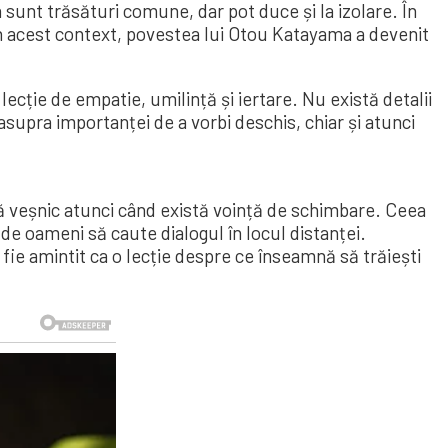
ea sunt trăsături comune, dar pot duce și la izolare. În
 În acest context, povestea lui Otou Katayama a devenit
ecție de empatie, umilință și iertare. Nu există detalii
asupra importanței de a vorbi deschis, chiar și atunci
ză veșnic atunci când există voință de schimbare. Ceea
 de oameni să caute dialogul în locul distanței.
fie amintit ca o lecție despre ce înseamnă să trăiești