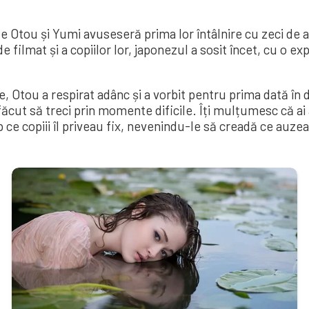
e Otou și Yumi avuseseră prima lor întâlnire cu zeci de an
de filmat și a copiilor lor, japonezul a sosit încet, cu o ex
Otou a respirat adânc și a vorbit pentru prima dată în d
ăcut să treci prin momente dificile. Îți mulțumesc că ai a
imp ce copiii îl priveau fix, nevenindu-le să creadă ce auze