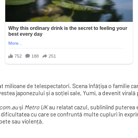
t milioane de telespectatori. Scena înfățișa o familie car
estea japonezului și a soției sale, Yumi, a devenit virală 
com.au
și
Metro UK
au relatat cazul, subliniind puterea 
re dificultatea cu care se confruntă multe cupluri în exp
ipete sau violență.