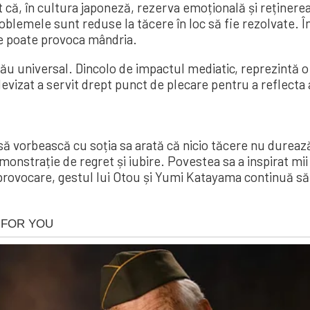
licat că, în cultura japoneză, rezerva emoțională și reținer
problemele sunt reduse la tăcere în loc să fie rezolvate.
 le poate provoca mândria.
ău universal. Dincolo de impactul mediatic, reprezintă o l
levizat a servit drept punct de plecare pentru a reflecta 
 să vorbească cu soția sa arată că nicio tăcere nu durea
monstrație de regret și iubire. Povestea sa a inspirat mii
 provocare, gestul lui Otou și Yumi Katayama continuă să 