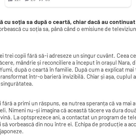
ă cu soția sa după o ceartă, chiar dacă au continua
rbească cu soția sa, până când o emisiune de televiziune
cei trei copii fără să-i adreseze un singur cuvânt. Ceea 
tăcere, mândrie și reconciliere a început în orașul Nara, 
umi, după o ceartă în familie. După cum a explicat mai tâ
 transformat într-o barieră invizibilă. Chiar și așa, cuplul
 singurătatea.
fără a primi un răspuns, ea nutrea speranța că va mai auzi
eli. Nimeni nu-și imagina că această tăcere va dura două
tervină. La optsprezece ani, a contactat un program de te
ții să vorbească din nou între ei. Echipa de producție a ac
 japoneze.