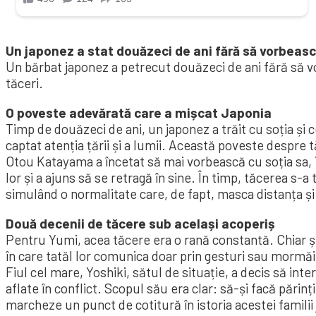
Un japonez a stat douăzeci de ani fără să vorbeasc
Un bărbat japonez a petrecut douăzeci de ani fără să vo
tăceri.
O poveste adevărată care a mișcat Japonia
Timp de douăzeci de ani, un japonez a trăit cu soția și 
captat atenția țării și a lumii. Această poveste despre 
Otou Katayama a încetat să mai vorbească cu soția sa, Y
lor și a ajuns să se retragă în sine. În timp, tăcerea s-a
simulând o normalitate care, de fapt, masca distanța și
Două decenii de tăcere sub același acoperiș
Pentru Yumi, acea tăcere era o rană constantă. Chiar și 
în care tatăl lor comunica doar prin gesturi sau mormăi
Fiul cel mare, Yoshiki, sătul de situație, a decis să in
aflate în conflict. Scopul său era clar: să-și facă părin
marcheze un punct de cotitură în istoria acestei familii