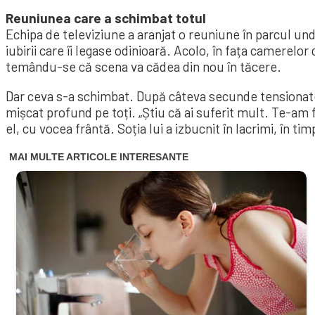
Reuniunea care a schimbat totul
Echipa de televiziune a aranjat o reuniune în parcul und
iubirii care îi legase odinioară. Acolo, în fața camerelor 
temându-se că scena va cădea din nou în tăcere.
Dar ceva s-a schimbat. După câteva secunde tensionate, 
mișcat profund pe toți. „Știu că ai suferit mult. Te-am f
el, cu vocea frântă. Soția lui a izbucnit în lacrimi, în t