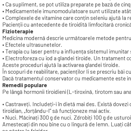
• Ca supliment, se pot utiliza preparate pe bază de cin
• Medicamentele imunomodulatoare sunt utilizate atât î
• Complexele de vitamine care conțin seleniu ajută la r
Pacienții cu antecedente de tiroidită limfocitară croni
Fizioterapie
Medicina modernă descrie următoarele metode pentru t
• Efectele ultrasunetelor.
• Terapia cu laser pentru a influența sistemul imunitar 
• Electroforeza cu iod a glandei tiroide. Un tratament c
Aceste proceduri ajută la activarea glandei tiroide.
În scopuri de reabilitare, pacienților li se prescriu băi
Dacă tratamentul conservator cu medicamente este inef
Remedii populare
Pe lângă hormonii tiroidieni (L-tiroxină, tirotom sau a
• Castraveți. Includeți-i în dietă mai des. Există dovezi
tiroidian, „forțându-l” să funcționeze mai activ.
• Nuci. Măcinați 300 g de nuci. Zdrobiți 100 g de usturo
Amestecați din nou bine cu o lingură de lemn. Luați câte
se păstra la frigider.