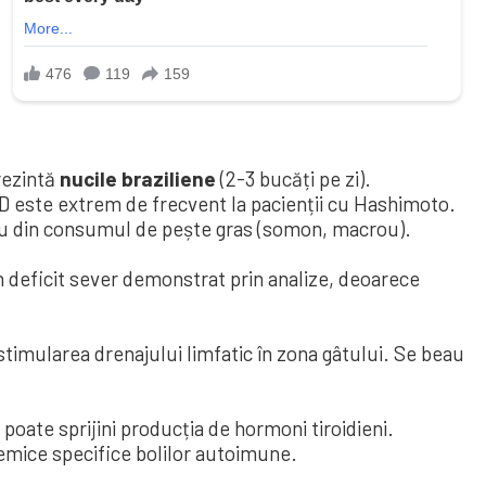
prezintă
nucile braziliene
(2-3 bucăți pe zi).
 D este extrem de frecvent la pacienții cu Hashimoto.
e sau din consumul de pește gras (somon, macrou).
n deficit sever demonstrat prin analize, deoarece
 stimularea drenajului limfatic în zona gâtului. Se beau
 poate sprijini producția de hormoni tiroidieni.
stemice specifice bolilor autoimune.