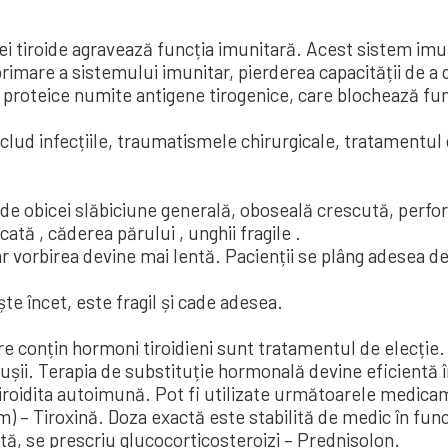
i tiroide agravează funcția imunitară. Acest sistem imun
imare a sistemului imunitar, pierderea capacității de a di
roteice numite antigene tirogenice, care blochează func
includ infecțiile, traumatismele chirurgicale, tratamentul 
 de obicei slăbiciune generală, oboseală crescută, perf
ată , căderea părului , unghii fragile .
 iar vorbirea devine mai lentă. Pacienții se plâng adesea d
te încet, este fragil și cade adesea.
 conțin hormoni tiroidieni sunt tratamentul de elecție. 
șii. Terapia de substituție hormonală devine eficientă în
tiroidita autoimună. Pot fi utilizate următoarele medic
sm) – Tiroxină. Doza exactă este stabilită de medic în fun
ută, se prescriu glucocorticosteroizi – Prednisolon.