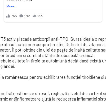
n T3 activ și scade anticorpii anti-TPO. Sursa ideală o re
 atacul autoimun asupra tiroidei. Deficitul de vitamina
mator. Îi poți obține din ulei de pește de înaltă calitat
or tiroidieni și combat stările de oboseală cronică.
rebuie evitate în tiroidita autoimună decât dacă există u
glandei.
nală românească pentru echilibrarea funcției tiroidiene și
mul să gestioneze stresul, reglează nivelul de cortizol și
ternic antiinflamatoare ajută la reducerea inflamației si