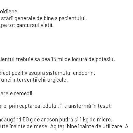
oidiene.
stării generale de bine a pacientului.
pe tot parcursul vieții.
cientul trebuie să bea 15 ml de iodură de potasiu.
 efect pozitiv asupra sistemului endocrin.
nei intervenții chirurgicale.
oarele remedii:
re, prin captarea iodului, îl transformă în țesut
, adăugând 50 g de anason pudră și 1 kg de miere.
te înainte de mese. Agitați bine înainte de utilizare. A