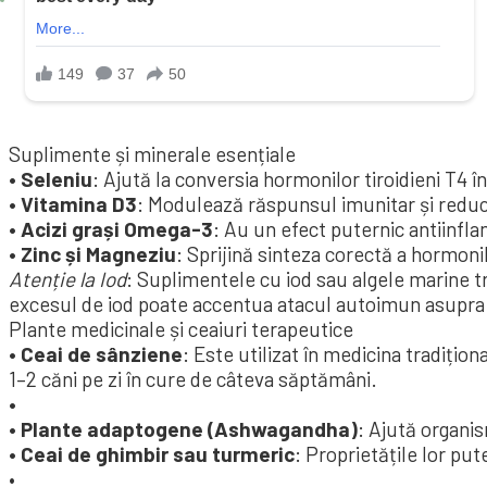
Suplimente și minerale esențiale
• Seleniu
: Ajută la conversia hormonilor tiroidieni T4 î
• Vitamina D3
: Modulează răspunsul imunitar și reduce
• Acizi grași Omega-3
: Au un efect puternic antiinfla
• Zinc și Magneziu
: Sprijină sinteza corectă a hormonil
Atenție la Iod
: Suplimentele cu iod sau algele marine t
excesul de iod poate accentua atacul autoimun asupra 
Plante medicinale și ceaiuri terapeutice
• Ceai de sânziene
: Este utilizat în medicina tradițio
1–2 căni pe zi în cure de câteva săptămâni.
•
• Plante adaptogene (Ashwagandha)
: Ajută organis
• Ceai de ghimbir sau turmeric
: Proprietățile lor pu
•