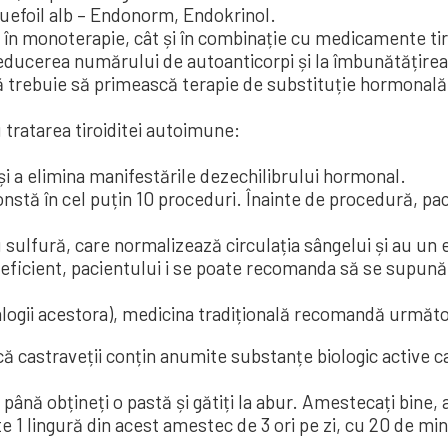
quefoil alb – Endonorm, Endokrinol.
n ​​monoterapie, cât și în combinație cu medicamente tir
educerea numărului de autoanticorpi și la îmbunătățirea 
că trebuie să primească terapie de substituție hormonală 
ratarea tiroiditei autoimune:
și a elimina manifestările dezechilibrului hormonal.
onstă în cel puțin 10 proceduri. Înainte de procedură, pa
 cu sulfură, care normalizează circulația sângelui și au un
icient, pacientului i se poate recomanda să se supună u
nalogii acestora), medicina tradițională recomandă următ
 că castraveții conțin anumite substanțe biologic active ca
i până obțineți o pastă și gătiți la abur. Amestecați bine
 1 lingură din acest amestec de 3 ori pe zi, cu 20 de minu