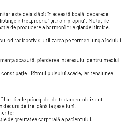
itar este deja slăbit în această boală, deoarece
stinge între „propriu” și „non-propriu”. Mutațiile
ția de producere a hormonilor a glandei tiroide.
cu iod radioactiv și utilizarea pe termen lung a iodului
ormanță scăzută, pierderea interesului pentru mediul
e constipație . Ritmul pulsului scade, iar tensiunea
Obiectivele principale ale tratamentului sunt
 decurs de trei până la șase luni.
amente:
cție de greutatea corporală a pacientului.