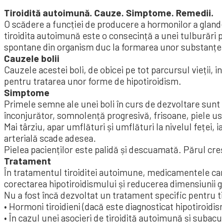
Tiroidită autoimună. Cauze. Simptome. Remedii.
O scădere a funcției de producere a hormonilor a glande
tiroidita autoimună este o consecință a unei tulburări pr
spontane din organism duc la formarea unor substanțe p
Cauzele bolii
Cauzele acestei boli, de obicei pe tot parcursul vieții, 
pentru tratarea unor forme de hipotiroidism.
Simptome
Primele semne ale unei boli în curs de dezvoltare sunt
înconjurător, somnolență progresivă, frisoane, piele usc
Mai târziu, apar umflături și umflături la nivelul feței,
arterială scade adesea.
Pielea pacienților este palidă și descuamată. Părul creș
Tratament
În tratamentul tiroiditei autoimune, medicamentele care
corectarea hipotiroidismului și reducerea dimensiunii gu
Nu a fost încă dezvoltat un tratament specific pentru 
• Hormoni tiroidieni (dacă este diagnosticat hipotiroidi
• În cazul unei asocieri de tiroidită autoimună și subac