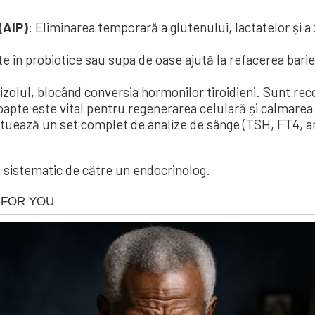
(AIP)
: Eliminarea temporară a glutenului, lactatelor și a
în probiotice sau supa de oase ajută la refacerea bariere
tizolul, blocând conversia hormonilor tiroidieni. Sunt re
apte este vital pentru regenerarea celulară și calmarea
ctuează un set complet de analize de sânge (TSH, FT4, a
 sistematic de către un endocrinolog.