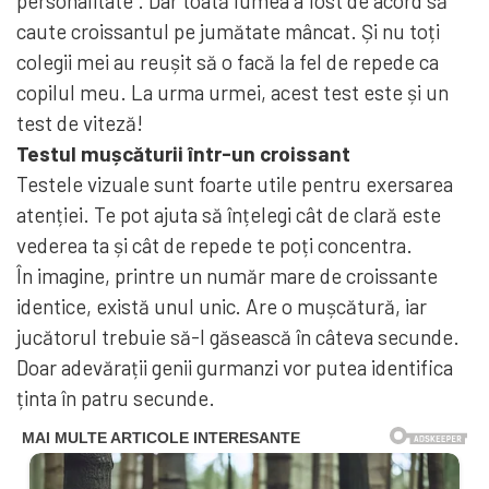
personalitate . Dar toată lumea a fost de acord să
caute croissantul pe jumătate mâncat. Și nu toți
colegii mei au reușit să o facă la fel de repede ca
copilul meu. La urma urmei, acest test este și un
test de viteză!
Testul mușcăturii într-un croissant
Testele vizuale sunt foarte utile pentru exersarea
atenției. Te pot ajuta să înțelegi cât de clară este
vederea ta și cât de repede te poți concentra.
În imagine, printre un număr mare de croissante
identice, există unul unic. Are o mușcătură, iar
jucătorul trebuie să-l găsească în câteva secunde.
Doar adevărații genii gurmanzi vor putea identifica
ținta în patru secunde.