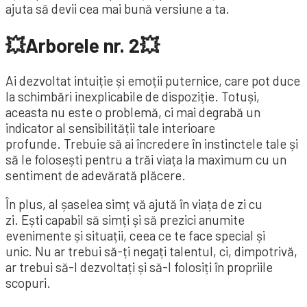
ajuta să devii cea mai bună versiune a ta.
💥Arborele nr. 2💥
Ai dezvoltat intuiție și emoții puternice, care pot duce
la schimbări inexplicabile de dispoziție. Totuși,
aceasta nu este o problemă, ci mai degrabă un
indicator al sensibilității tale interioare
profunde. Trebuie să ai încredere în instinctele tale și
să le folosești pentru a trăi viața la maximum cu un
sentiment de adevărată plăcere.
În plus, al șaselea simț vă ajută în viața de zi cu
zi. Ești capabil să simți și să prezici anumite
evenimente și situații, ceea ce te face special și
unic. Nu ar trebui să-ți negați talentul, ci, dimpotrivă,
ar trebui să-l dezvoltați și să-l folosiți în propriile
scopuri.