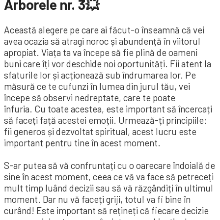
Arborele nr. 3💥
Această alegere pe care ai făcut-o înseamnă că vei
avea ocazia să atragi noroc și abundență în viitorul
apropiat. Viața ta va începe să fie plină de oameni
buni care îți vor deschide noi oportunități. Fii atent la
sfaturile lor și acționează sub îndrumarea lor. Pe
măsură ce te cufunzi în lumea din jurul tău, vei
începe să observi nedreptate, care te poate
înfuria. Cu toate acestea, este important să încercați
să faceți față acestei emoții. Urmează-ți principiile:
fii generos și dezvoltat spiritual, acest lucru este
important pentru tine în acest moment.
S-ar putea să vă confruntați cu o oarecare îndoială de
sine în acest moment, ceea ce vă va face să petreceți
mult timp luând decizii sau să vă răzgândiți în ultimul
moment. Dar nu vă faceți griji, totul va fi bine în
curând! Este important să rețineți că fiecare decizie