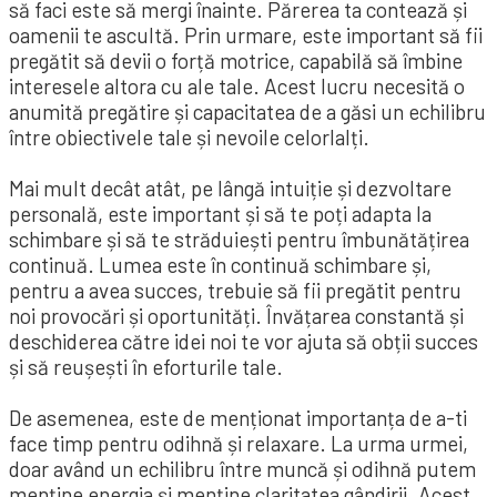
să faci este să mergi înainte. Părerea ta contează și
oamenii te ascultă. Prin urmare, este important să fii
pregătit să devii o forță motrice, capabilă să îmbine
interesele altora cu ale tale. Acest lucru necesită o
anumită pregătire și capacitatea de a găsi un echilibru
între obiectivele tale și nevoile celorlalți.
Mai mult decât atât, pe lângă intuiție și dezvoltare
personală, este important și să te poți adapta la
schimbare și să te străduiești pentru îmbunătățirea
continuă. Lumea este în continuă schimbare și,
pentru a avea succes, trebuie să fii pregătit pentru
noi provocări și oportunități. Învățarea constantă și
deschiderea către idei noi te vor ajuta să obții succes
și să reușești în eforturile tale.
De asemenea, este de menționat importanța de a-ti
face timp pentru odihnă și relaxare. La urma urmei,
doar având un echilibru între muncă și odihnă putem
menține energia și menține claritatea gândirii. Acest