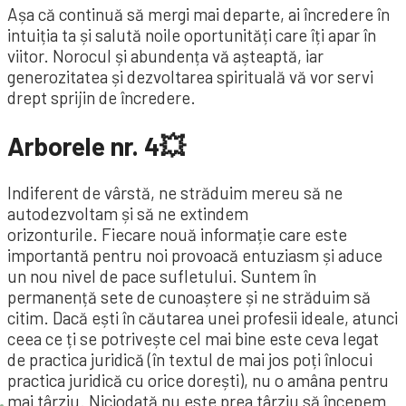
Așa că continuă să mergi mai departe, ai încredere în
intuiția ta și salută noile oportunități care îți apar în
viitor. Norocul și abundența vă așteaptă, iar
generozitatea și dezvoltarea spirituală vă vor servi
drept sprijin de încredere.
Arborele nr. 4💥
Indiferent de vârstă, ne străduim mereu să ne
autodezvoltam și să ne extindem
orizonturile. Fiecare nouă informație care este
importantă pentru noi provoacă entuziasm și aduce
un nou nivel de pace sufletului. Suntem în
permanență sete de cunoaștere și ne străduim să
citim. Dacă ești în căutarea unei profesii ideale, atunci
ceea ce ți se potrivește cel mai bine este ceva legat
de practica juridică (în textul de mai jos poți înlocui
practica juridică cu orice dorești), nu o amâna pentru
mai târziu. Niciodată nu este prea târziu să începem