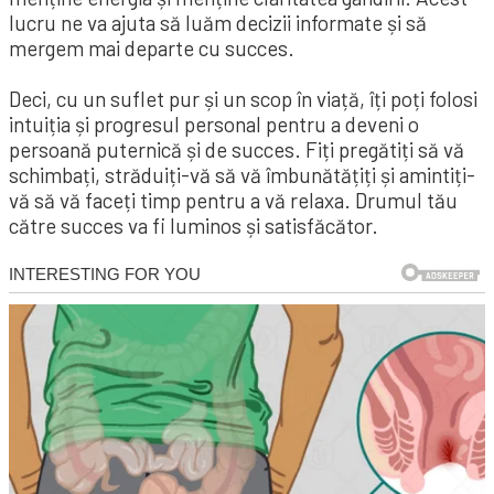
lucru ne va ajuta să luăm decizii informate și să
mergem mai departe cu succes.
Deci, cu un suflet pur și un scop în viață, îți poți folosi
intuiția și progresul personal pentru a deveni o
persoană puternică și de succes. Fiți pregătiți să vă
schimbați, străduiți-vă să vă îmbunătățiți și amintiți-
vă să vă faceți timp pentru a vă relaxa. Drumul tău
către succes va fi luminos și satisfăcător.