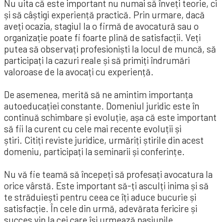
Nu uita că este important nu numai să înveți teorie, ci
și să câștigi experiență practică. Prin urmare, dacă
aveți ocazia, stagiul la o firmă de avocatură sau o
organizație poate fi foarte plină de satisfacții. Veți
putea să observați profesioniști la locul de muncă, să
participați la cazuri reale și să primiți îndrumări
valoroase de la avocați cu experiență.
De asemenea, merită să ne amintim importanța
autoeducației constante. Domeniul juridic este în
continuă schimbare și evoluție, așa că este important
să fii la curent cu cele mai recente evoluții și
știri. Citiți reviste juridice, urmăriți știrile din acest
domeniu, participați la seminarii și conferințe.
Nu vă fie teamă să începeți să profesați avocatura la
orice vârstă. Este important să-ți asculți inima și să
te străduiești pentru ceea ce îți aduce bucurie și
satisfacție. În cele din urmă, adevărata fericire și
succes vin la cei care își urmează pasiunile .