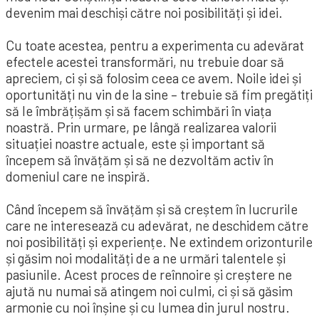
devenim mai deschiși către noi posibilități și idei.
Cu toate acestea, pentru a experimenta cu adevărat
efectele acestei transformări, nu trebuie doar să
apreciem, ci și să folosim ceea ce avem. Noile idei și
oportunități nu vin de la sine – trebuie să fim pregătiți
să le îmbrățișăm și să facem schimbări în viața
noastră. Prin urmare, pe lângă realizarea valorii
situației noastre actuale, este și important să
începem să învățăm și să ne dezvoltăm activ în
domeniul care ne inspiră.
Când începem să învățăm și să creștem în lucrurile
care ne interesează cu adevărat, ne deschidem către
noi posibilități și experiențe. Ne extindem orizonturile
și găsim noi modalități de a ne urmări talentele și
pasiunile. Acest proces de reînnoire și creștere ne
ajută nu numai să atingem noi culmi, ci și să găsim
armonie cu noi înșine și cu lumea din jurul nostru.