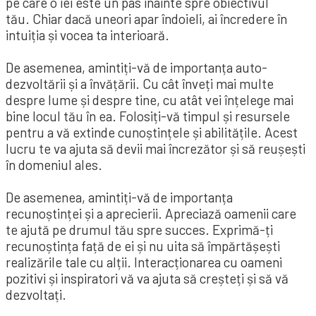
pe care o iei este un pas înainte spre obiectivul
tău. Chiar dacă uneori apar îndoieli, ai încredere în
intuiția și vocea ta interioară.
De asemenea, amintiți-vă de importanța auto-
dezvoltării și a învățării. Cu cât înveți mai multe
despre lume și despre tine, cu atât vei înțelege mai
bine locul tău în ea. Folosiți-vă timpul și resursele
pentru a vă extinde cunoștințele și abilitățile. Acest
lucru te va ajuta să devii mai încrezător și să reușești
în domeniul ales.
De asemenea, amintiți-vă de importanța
recunoștinței și a aprecierii. Apreciază oamenii care
te ajută pe drumul tău spre succes. Exprimă-ți
recunoștința față de ei și nu uita să împărtășești
realizările tale cu alții. Interacționarea cu oameni
pozitivi și inspiratori vă va ajuta să creșteți și să vă
dezvoltați.