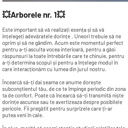
💥Arborele nr. 1💥
Este important să vă realizați esența și să vă
înțelegeți adevăratele dorințe . Uneori trebuie să ne
oprim și să ne gândim. Acum este momentul perfect
pentru a-ți asculta vocea interioară, pentru a găsi
răspunsuri la toate întrebările care te chinuie, pentru
a-ți determina scopul și pentru a înțelege modul în
care interacționăm cu lumea din jurul nostru.
Încearcă să-ți dai seama ce anume dorește
subconștientul tău, de ce te împinge periodic din zona
ta de confort. Poate că încearcă să-ți transmită niște
dorințe ascunse sau te avertizeaza despre posibilele
pericole. Fii pregătit pentru surprizele care ți-ar
putea veni în cale.