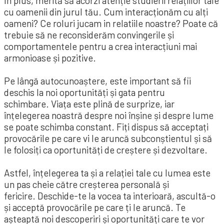
În plus, merită să acorzi atenție studierii relațiilor tale
cu oamenii din jurul tău. Cum interacționăm cu alți
oameni? Ce roluri jucam in relatiile noastre? Poate că
trebuie să ne reconsiderăm convingerile și
comportamentele pentru a crea interacțiuni mai
armonioase și pozitive.
Pe lângă autocunoaștere, este important să fii
deschis la noi oportunități și gata pentru
schimbare. Viața este plină de surprize, iar
înțelegerea noastră despre noi înșine și despre lume
se poate schimba constant. Fiți dispus să acceptați
provocările pe care vi le aruncă subconștientul și să
le folosiți ca oportunități de creștere și dezvoltare.
Astfel, înțelegerea ta și a relației tale cu lumea este
un pas cheie către creșterea personală și
fericire. Deschide-te la vocea ta interioară, ascultă-o
și acceptă provocările pe care ți le aruncă. Te
așteaptă noi descoperiri și oportunități care te vor