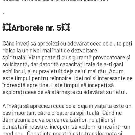
.
💥Arborele nr. 5💥
Când înveți să apreciezi cu adevărat ceea ce ai, te poți
ridica la un nivel mai înalt de dezvoltare
spirituală. Viața poate fi cu siguranță provocatoare și
solicitantă, dar datorită capacității tale de a-ți găsi
echilibrul, ai supraviețuit deja celui mai rău. Acum
este timpul pentru reînnoire. Idei noi și interesante se
îndreaptă spre tine. Este timpul să începeți să
explorați ceea ce vă stârnește cu adevărat sufletul.
A învăța să apreciezi ceea ce ai deja în viața ta este un
pas important către creșterea spirituală. Când ne
dăm seama de valoarea realizărilor, relațiilor și
bunăstării noastre, începem să vedem lumea într-un
mod nou. Conștiința noastră este transformată și