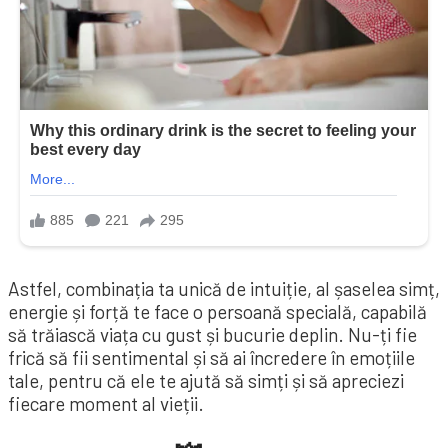
Astfel, combinația ta unică de intuiție, al șaselea simț,
energie și forță te face o persoană specială, capabilă
să trăiască viața cu gust și bucurie deplin. Nu-ți fie
frică să fii sentimental și să ai încredere în emoțiile
tale, pentru că ele te ajută să simți și să apreciezi
fiecare moment al vieții.