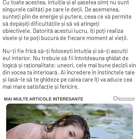
Cu toate acestea, intuiția și al șaselea simț nu sunt
singurele calități pe care le deții. De asemenea,
sunteți plin de energie și putere, ceea ce vă permite
să depășiți dificultățile și să vă atingeți
obiectivele. Datorită acestui lucru, îți poți realiza
visele și te poți bucura de fiecare moment al vieții.
Nu-ți fie frică să-ți folosești intuiția și să-ți asculți
eul interior. Nu trebuie să fii întotdeauna ghidat de
logică și raționalitate; uneori, cele mai bune decizii vin
din vocea ta interioară. Ai încredere în instinctele tale
și lasă-le să te ghideze pe calea care îți va aduce cea
mai mare satisfacție și fericire.