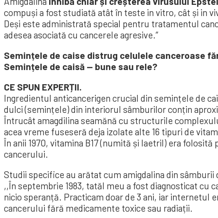
Amigdalina
inhibă chiar și creșterea virusului Epste
compuși a fost studiată atât în ​​teste in vitro, cât și in vi
Deși este administrată special pentru tratamentul canc
adesea asociată cu cancerele agresive.”
Semințele de caise distrug celulele canceroase f
Semințele de caisă — bune sau rele?
CE SPUN EXPERȚII.
Ingredientul anticancerigen crucial din semințele de ca
dulci (semințele) din interiorul sâmburilor conțin apro
Întrucât amagdilina seamănă cu structurile complexului 
acea vreme fuseseră deja izolate alte 16 tipuri de vitam
În anii 1970, vitamina B17 (numită și laetril) era folo
cancerului.
Studii specifice au arătat cum amigdalina din sâmburii
,,În septembrie 1983, tatăl meu a fost diagnosticat cu 
nicio speranță. Practicam doar de 3 ani, iar internetul
cancerului fără medicamente toxice sau radiații.