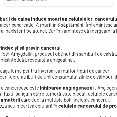
urii de caisa induce moartea celulelelor cancerului
cancer pancreatic. A murit în 6 săptămâni. Îmi amintesc 
 era inexistent pe atunci. Dar îmi amintesc că mergeam la
ndec și să previn cancerul.
fost Amygdalin, produsul obținut din sâmburi de caisă z
misintetică brevetată a amigdalinei.
ntreaga lume pentru inversarea multor tipuri de cancer.
ncer, lucru atribuit de unii consumului zilnic de sâmburi
ele canceroase este
inhibarea angiogenezei
. Angiogen
 fluxul sanguin către tumoră este blocat, celulele can
lamatorii
care duc la multiple boli, inclusiv cancerul.
toza sau moartea celulară în
celulele cancerului de pro