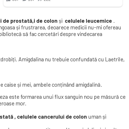
 de prostată,i de colon
și
celulele leucemice
.
angoasa și frustrarea, deoarece medicii nu-mi ofereau
 bibliotecă să fac cercetări despre vindecarea
drobiți. Amigdalina nu trebuie confundată cu Laetrile,
 de caise și mei, ambele conținând amigdalină.
eza este formarea unui flux sanguin nou pe măsură ce
ceroase mor.
stată ,
celulele cancerului de colon
uman și