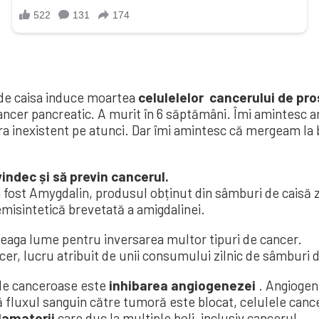
 de caisa induce moartea
celulelelor cancerului de pro
cancer pancreatic. A murit în 6 săptămâni. Îmi amintesc 
 era inexistent pe atunci. Dar îmi amintesc că mergeam la
ndec și să previn cancerul.
fost Amygdalin, produsul obținut din sâmburi de caisă z
misintetică brevetată a amigdalinei.
ntreaga lume pentru inversarea multor tipuri de cancer.
ncer, lucru atribuit de unii consumului zilnic de sâmburi
ele canceroase este
inhibarea angiogenezei
. Angiogen
 fluxul sanguin către tumoră este blocat, celulele can
lamatorii
care duc la multiple boli, inclusiv cancerul.