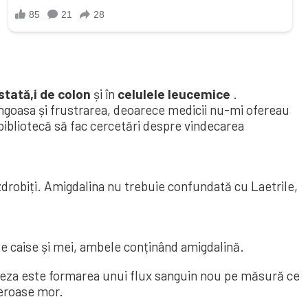
stată,
i de colon
și în
celulele leucemice
.
angoasa și frustrarea, deoarece medicii nu-mi ofereau
 bibliotecă să fac cercetări despre vindecarea
drobiți. Amigdalina nu trebuie confundată cu Laetrile,
 de caise și mei, ambele conținând amigdalină.
eza este formarea unui flux sanguin nou pe măsură ce
ceroase mor.