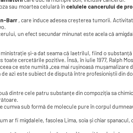
toza sau moartea celulară în
celulele cancerului de pro
in-Barr
, care induce adesea creșterea tumorii. Activita
vo.
erului, un efect secundar minunat este acela că amigdal
inistrație și-a dat seama că laetrilul, fiind o substanță
s toate cercetările pozitive. Însă, în iulie 1977, Ralph Mo
 ceea ce este numită „cea mai rușinoasă mușamalizare din
a de azi este subiect de dispută între profesioniștii din do
ă dintre cele patru substanțe din compoziția sa chimică
orătoare.
te cumva sub formă de molecule pure în corpul dumneavo
um ar fi migdalele, fasolea Lima, soia și chiar spanacul