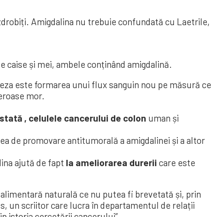
drobiți. Amigdalina nu trebuie confundată cu Laetrile,
 de caise și mei, ambele conținând amigdalină.
eza este formarea unui flux sanguin nou pe măsură ce
ceroase mor.
stată ,
celulele cancerului de colon
uman și
tea de promovare antitumorală a amigdalinei și a altor
ina ajută de fapt
la ameliorarea durerii
care este
 alimentară naturală ce nu putea fi brevetată și, prin
ss, un scriitor care lucra în departamentul de relații
 istoria cercetării cancerului”.