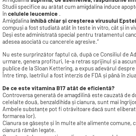
Studii specifice au arătat cum amigdalina induce apop
în
celulele leucemice
.
Amigdalina
inhibă chiar și creșterea virusului Epste
compuși a fost studiată atât în ​​teste in vitro, cât și in vi
Deși este administrată special pentru tratamentul canc
adesea asociată cu cancerele agresive.”
Nu este surprinzător faptul că, după ce Consiliul de Adm
urmare, genera profituri, le-a retras sprijinul și a ascun
publice de la Sloan Kettering, a expus adevărul despre
Între timp, laetrilul a fost interzis de FDA și până în ziu
De ce este vitamina B17 atât de eficientă?
Controversa generată de amagdilină este cauzată de dou
celelalte două, benzaldihida și cianura, sunt mai îngrij
Ambele substanțe pot fi otrăvitoare dacă sunt elibera
formarea lor).
Cianura se găsește și în multe alte alimente comune, c
cianură rămân legate.