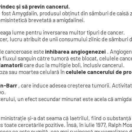
ndec și să previn cancerul.
fost Amygdalin, produsul obținut din sâmburi de caisă z
misintetică brevetată a amigdalinei.
ntreaga lume pentru inversarea multor tipuri de cancer.
ncer, lucru atribuit de unii consumului zilnic de sâmburi
ele canceroase este
inhibarea angiogenezei
. Angiogen
 fluxul sanguin către tumoră este blocat, celulele can
lamatorii
care duc la multiple boli, inclusiv cancerul.
toza sau moartea celulară în
celulele cancerului de pro
in-Barr
, care induce adesea creșterea tumorii. Activita
vo.
erului, un efect secundar minunat este acela că amigdal
inistrație și-a dat seama că laetrilul, fiind o substanță
s toate cercetările pozitive. Însă, în iulie 1977, Ralph Mo
 ceea ce este numită „cea mai rușinoasă mușamalizare din