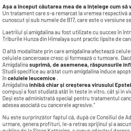
Așa a început căutarea mea de a înțelege cum să vi
Un tratament care s-a remarcat la vremea respectivă a 
cunoscut și sub numele de B17, care este o versiune se
Laetrilul și amigdalina au fost utilizate cu succes în î
Triburile Hunza din Himalaya sunt practic lipsite de ca
O altă modalitate prin care amigdalina afectează celul
celulele canceroase cresc și formează o tumoare. Dacă
Amigdalina
suprimă, de asemenea, răspunsurile inf
Studii specifice au arătat cum amigdalina induce apop
în
celulele leucemice
.
Amigdalina
inhibă chiar și creșterea virusului Epste
compuși a fost studiată atât în ​​teste in vitro, cât și in vi
Deși este administrată special pentru tratamentul canc
adesea asociată cu cancerele agresive.”
Nu este surprinzător faptul că, după ce Consiliul de Adm
urmare, genera profituri, le-a retras sprijinul și a ascun
publice de la Sloan Kettering, a expus adevărul despre