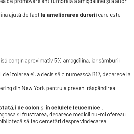
tea de promovare antitumorală a amigdalinei și a altor
ina ajută de fapt
la ameliorarea durerii
care este
aisă conțin aproximativ 5% amagdilină, iar sâmburii
 de izolarea ei, a decis să o numească B17, deoarece la
ttering din New York pentru a preveni răspândirea
stată,
i de colon
și în
celulele leucemice
.
angoasa și frustrarea, deoarece medicii nu-mi ofereau
 bibliotecă să fac cercetări despre vindecarea