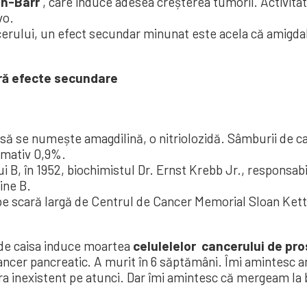
in-Barr
, care induce adesea creșterea tumorii. Activita
vo.
erului, un efect secundar minunat este acela că amigdal
ără efecte secundare
isă se numește amagdilină, o nitriolozidă. Sâmburii de c
ximativ 0,9%.
B, în 1952, biochimistul Dr. Ernst Krebb Jr., responsabil
ine B.
sită pe scară largă de Centrul de Cancer Memorial Sloan Ke
 de caisa induce moartea
celulelelor cancerului de pro
cancer pancreatic. A murit în 6 săptămâni. Îmi amintesc 
 era inexistent pe atunci. Dar îmi amintesc că mergeam la