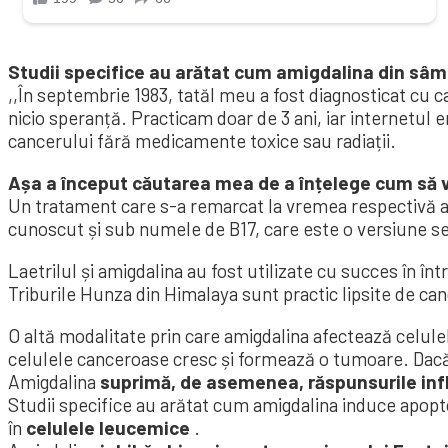
Studii specifice au arătat cum amigdalina din sâmb
,,În septembrie 1983, tatăl meu a fost diagnosticat cu 
nicio speranță. Practicam doar de 3 ani, iar internetul
cancerului fără medicamente toxice sau radiații.
Așa a început căutarea mea de a înțelege cum să vi
Un tratament care s-a remarcat la vremea respectivă a 
cunoscut și sub numele de B17, care este o versiune se
Laetrilul și amigdalina au fost utilizate cu succes în î
Triburile Hunza din Himalaya sunt practic lipsite de ca
O altă modalitate prin care amigdalina afectează celul
celulele canceroase cresc și formează o tumoare. Dacă
Amigdalina
suprimă, de asemenea, răspunsurile inf
Studii specifice au arătat cum amigdalina induce apop
în
celulele leucemice
.