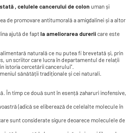
stată ,
celulele cancerului de colon
uman și
tea de promovare antitumorală a amigdalinei și a altor
ina ajută de fapt
la ameliorarea durerii
care este
 alimentară naturală ce nu putea fi brevetată și, prin
ss, un scriitor care lucra în departamentul de relații
 istoria cercetării cancerului”.
meniul sănătății tradiționale și cei naturali.
. În timp ce două sunt în esență zaharuri inofensive,
astră (adică se eliberează de celelalte molecule în
, care sunt considerate sigure deoarece moleculele de