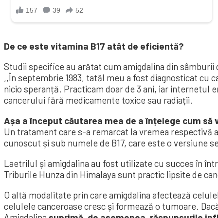
De ce este vitamina B17 atât de eficientă?
Studii specifice au arătat cum amigdalina din sâmburii
,,În septembrie 1983, tatăl meu a fost diagnosticat cu 
nicio speranță. Practicam doar de 3 ani, iar internetul
cancerului fără medicamente toxice sau radiații.
Așa a început căutarea mea de a înțelege cum să vi
Un tratament care s-a remarcat la vremea respectivă a 
cunoscut și sub numele de B17, care este o versiune se
Laetrilul și amigdalina au fost utilizate cu succes în î
Triburile Hunza din Himalaya sunt practic lipsite de ca
O altă modalitate prin care amigdalina afectează celul
celulele canceroase cresc și formează o tumoare. Dacă
Amigdalina
suprimă, de asemenea, răspunsurile inf