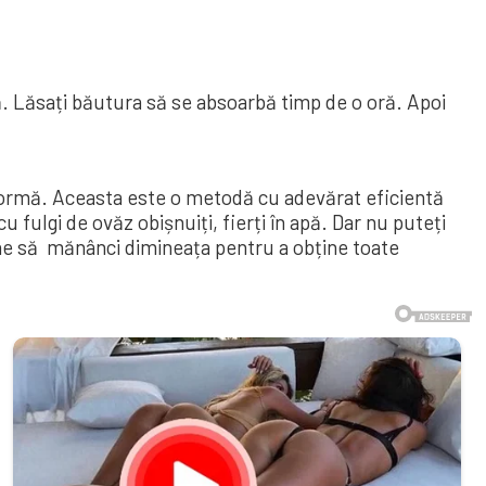
ă. Lăsați băutura să se absoarbă timp de o oră. Apoi
formă. Aceasta este o metodă cu adevărat eficientă
ulgi de ovăz obișnuiți, fierți în apă. Dar nu puteți
bine să mănânci dimineața pentru a obține toate