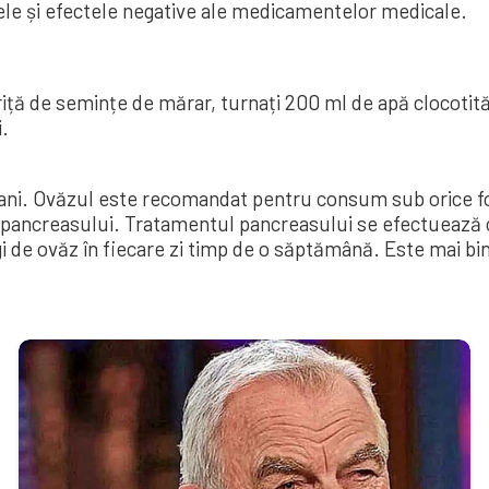
ele și efectele negative ale medicamentelor medicale.
riță de semințe de mărar, turnați 200 ml de apă clocotit
i.
i ani. Ovăzul este recomandat pentru consum sub orice 
pancreasului. Tratamentul pancreasului se efectuează cu f
gi de ovăz în fiecare zi timp de o săptămână. Este mai 