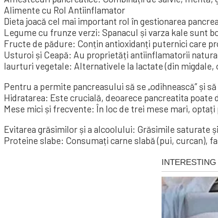
Alimente cu Rol Antiinflamator
Dieta joacă cel mai important rol în gestionarea pancrea
Legume cu frunze verzi: Spanacul și varza kale sunt bog
Fructe de pădure: Conțin antioxidanți puternici care pr
Usturoi și Ceapă: Au proprietăți antiinflamatorii natur
Iaurturi vegetale: Alternativele la lactate (din migdale
Pentru a permite pancreasului să se „odihnească” și să
Hidratarea: Este crucială, deoarece pancreatita poate d
Mese mici și frecvente: În loc de trei mese mari, optați
Evitarea grăsimilor și a alcoolului: Grăsimile saturate ș
Proteine slabe: Consumați carne slabă (pui, curcan), fas