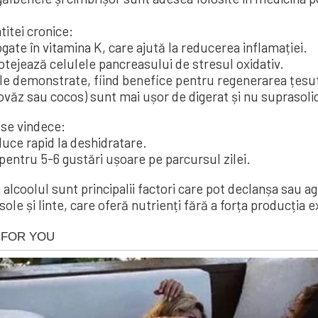
titei cronice:
ate în vitamina K, care ajută la reducerea inflamației.
otejează celulele pancreasului de stresul oxidativ.
ale demonstrate, fiind benefice pentru regenerarea țesut
, ovăz sau cocos) sunt mai ușor de digerat și nu suprasoli
 se vindece:
uce rapid la deshidratare.
 pentru 5-6 gustări ușoare pe parcursul zilei.
i alcoolul sunt principalii factori care pot declanșa sau a
ole și linte, care oferă nutrienți fără a forța producția 