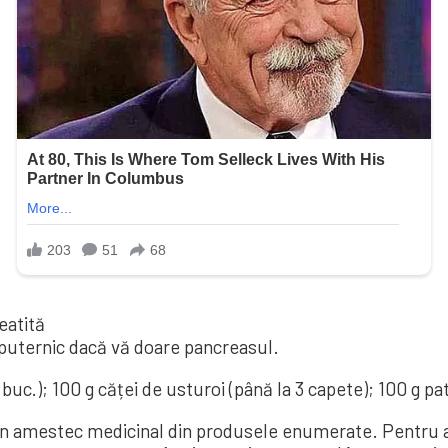
eatită
 puternic dacă vă doare pancreasul.
buc.); 100 g căței de usturoi (până la 3 capete); 100 g pa
un amestec medicinal din produsele enumerate. Pentru a 