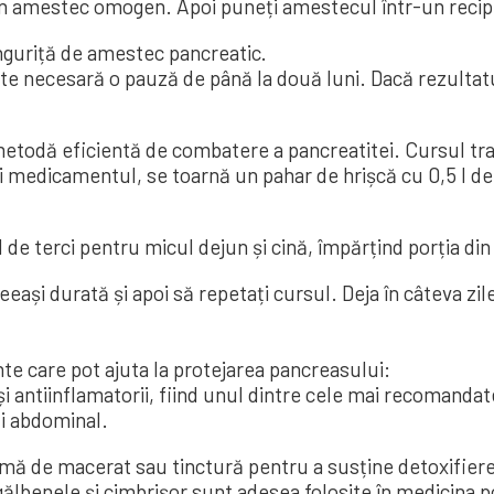
 amestec omogen. Apoi puneți amestecul într-un recipien
linguriță de amestec pancreatic.
te necesară o pauză de până la două luni. Dacă rezultatu
 metodă eficientă de combatere a pancreatitei. Cursul tr
ăti medicamentul, se toarnă un pahar de hrișcă cu 0,5 l 
de terci pentru micul dejun și cină, împărțind porția din 
eeași durată și apoi să repetați cursul. Deja în câteva zi
nte care pot ajuta la protejarea pancreasului:
 antiinflamatorii, fiind unul dintre cele mai recomandat
ui abdominal.
mă de macerat sau tinctură pentru a susține detoxifierea
ălbenele și cimbrișor sunt adesea folosite în medicina 