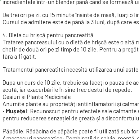
ingredientele într-un blender până când se formează un
De trei ori pe zi, cu 15 minute înainte de masă, luați o 
Cursul de admitere este de până la 3 luni, după care es
4. Dieta cu hrișcă pentru pancreatită
Tratarea pancreasului cu o dietă de hrișcă este o altă
chefir de două ori pe zi timp de 10 zile. Pentru a preg
fără a fi gătit.
Tratamentul pancreatitei necesită utilizarea unui astfel 
După un curs de 10 zile, trebuie să faceți o pauză de ac
acută, iar exacerbările în sine trec destul de repede.
Ceaiuri și Plante Medicinale
Anumite plante au proprietăți antiinflamatorii și calma
• Mușețel
: Recunoscut pentru efectele sale calmante și
pentru reducerea senzației de greață și a disconfortul
Păpădie: Rădăcina de păpădie poate fi utilizată sub for
Amestecuri pancreatice: Combinații de salvie, mentă, g