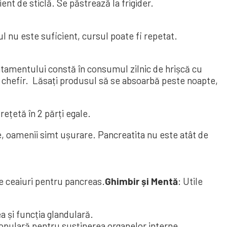
t de sticlă. Se păstrează la frigider.
l nu este suficient, cursul poate fi repetat.
atamentului constă în consumul zilnic de hrișcă cu
de chefir. Lăsați produsul să se absoarbă peste noapte,
rețetă în 2 părți egale.
le, oamenii simt ușurare. Pancreatita nu este atât de
e ceaiuri pentru pancreas.
Ghimbir și Mentă
: Utile
 și funcția glandulară.
populară pentru susținerea organelor interne.