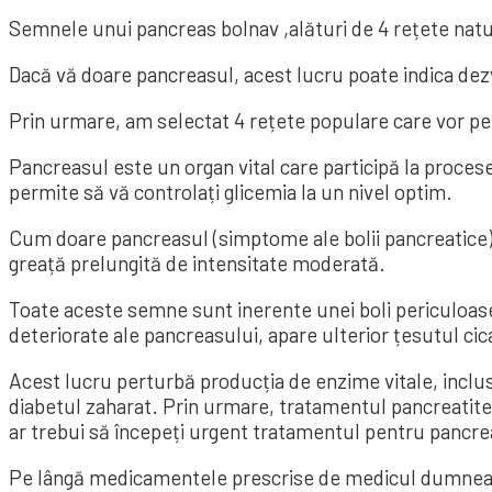
Semnele unui pancreas bolnav ,alături de 4 rețete natur
Dacă vă doare pancreasul, acest lucru poate indica dez
Prin urmare, am selectat 4 rețete populare care vor per
Pancreasul este un organ vital care participă la proce
permite să vă controlați glicemia la un nivel optim.
Cum doare pancreasul (simptome ale bolii pancreatice):
greață prelungită de intensitate moderată.
Toate aceste semne sunt inerente unei boli periculoase –
deteriorate ale pancreasului, apare ulterior țesutul cica
Acest lucru perturbă producția de enzime vitale, inclusi
diabetul zaharat. Prin urmare, tratamentul pancreatitei 
ar trebui să începeți urgent tratamentul pentru pancre
Pe lângă medicamentele prescrise de medicul dumneavo