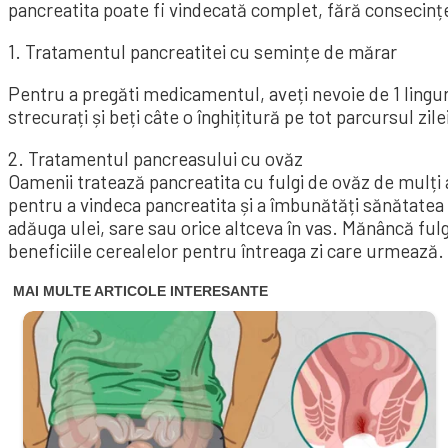
pancreatita poate fi vindecată complet, fără consecinț
1. Tratamentul pancreatitei cu semințe de mărar
Pentru a pregăti medicamentul, aveți nevoie de 1 lingu
strecurați și beți câte o înghițitură pe tot parcursul zile
2. Tratamentul pancreasului cu ovăz
Oamenii tratează pancreatita cu fulgi de ovăz de mulț
pentru a vindeca pancreatita și a îmbunătăți sănătatea 
adăuga ulei, sare sau orice altceva în vas. Mănâncă ful
beneficiile cerealelor pentru întreaga zi care urmează.