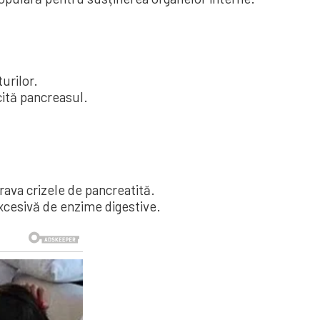
urilor.
cită pancreasul.
grava crizele de pancreatită.
excesivă de enzime digestive.