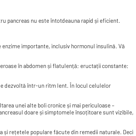
ru pancreas nu este întotdeauna rapid și eficient.
e enzime importante, inclusiv hormonul insulină. Vă
eroase în abdomen și flatulență; eructații constante;
 dezvoltă într-un ritm lent. În locul celulelor
tarea unei alte boli cronice și mai periculoase –
pancreasul doare și simptomele însoțitoare sunt vizibile,
i rețetele populare făcute din remedii naturale. Deci