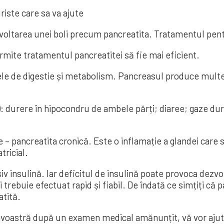
iste care sa va ajute
voltarea unei boli precum pancreatita. Tratamentul pent
mite tratamentul pancreatitei să fie mai eficient.
sele de digestie și metabolism. Pancreasul produce mult
 durere în hipocondru de ambele părți; diaree; gaze dur
 pancreatita cronică. Este o inflamație a glandei care se
tricial.
v insulină. Iar deficitul de insulină poate provoca dezvol
trebuie efectuat rapid și fiabil. De îndată ce simțiți că 
atită.
astră după un examen medical amănunțit, vă vor ajuta ș