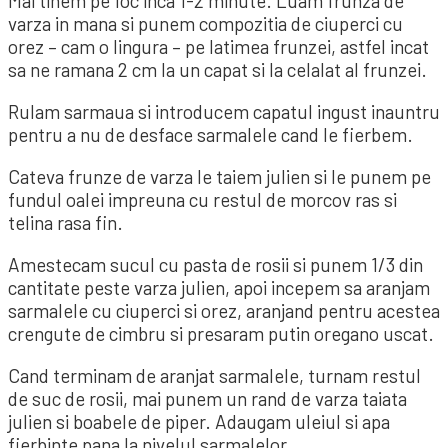
Mai tinem pe foc inca 1-2 minute. Luam frunza de
varza in mana si punem compozitia de ciuperci cu
orez – cam o lingura – pe latimea frunzei, astfel incat
sa ne ramana 2 cm la un capat si la celalat al frunzei.
Rulam sarmaua si introducem capatul ingust inauntru
pentru a nu de desface sarmalele cand le fierbem.
Cateva frunze de varza le taiem julien si le punem pe
fundul oalei impreuna cu restul de morcov ras si
telina rasa fin.
Amestecam sucul cu pasta de rosii si punem 1/3 din
cantitate peste varza julien, apoi incepem sa aranjam
sarmalele cu ciuperci si orez, aranjand pentru acestea
crengute de cimbru si presaram putin oregano uscat.
Cand terminam de aranjat sarmalele, turnam restul
de suc de rosii, mai punem un rand de varza taiata
julien si boabele de piper. Adaugam uleiul si apa
fierbinte pana la nivelul sarmalelor.