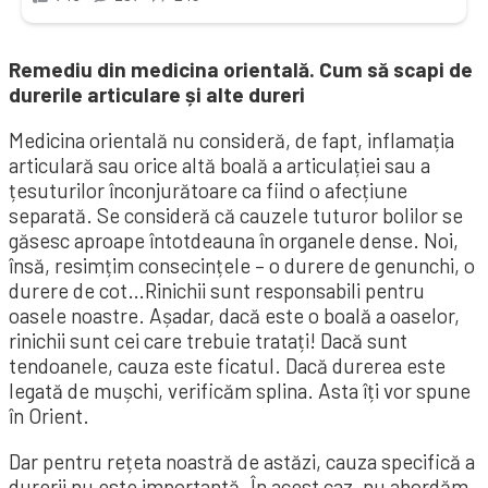
Remediu din medicina orientală. Cum să scapi de
durerile articulare și alte dureri
Medicina orientală nu consideră, de fapt, inflamația
articulară sau orice altă boală a articulației sau a
țesuturilor înconjurătoare ca fiind o afecțiune
separată. Se consideră că cauzele tuturor bolilor se
găsesc aproape întotdeauna în organele dense. Noi,
însă, resimțim consecințele – o durere de genunchi, o
durere de cot…Rinichii sunt responsabili pentru
oasele noastre. Așadar, dacă este o boală a oaselor,
rinichii sunt cei care trebuie tratați! Dacă sunt
tendoanele, cauza este ficatul. Dacă durerea este
legată de mușchi, verificăm splina. Asta îți vor spune
în Orient.
Dar pentru rețeta noastră de astăzi, cauza specifică a
durerii nu este importantă. În acest caz, nu abordăm