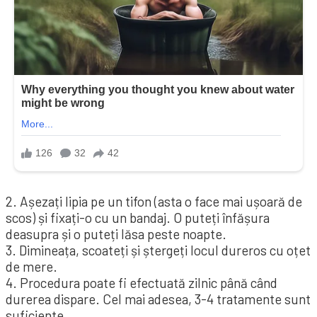
2. Așezați lipia pe un tifon (asta o face mai ușoară de
scos) și fixați-o cu un bandaj. O puteți înfășura
deasupra și o puteți lăsa peste noapte.
3. Dimineața, scoateți și ștergeți locul dureros cu oțet
de mere.
4. Procedura poate fi efectuată zilnic până când
durerea dispare. Cel mai adesea, 3-4 tratamente sunt
suficiente.