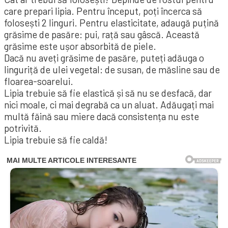
care prepari lipia. Pentru început, poți încerca să
folosești 2 linguri. Pentru elasticitate, adaugă puțină
grăsime de pasăre: pui, rață sau gâscă. Această
grăsime este ușor absorbită de piele.
Dacă nu aveți grăsime de pasăre, puteți adăuga o
linguriță de ulei vegetal: de susan, de măsline sau de
floarea-soarelui.
Lipia trebuie să fie elastică și să nu se desfacă, dar
nici moale, ci mai degrabă ca un aluat. Adăugați mai
multă făină sau miere dacă consistența nu este
potrivită.
Lipia trebuie să fie caldă!