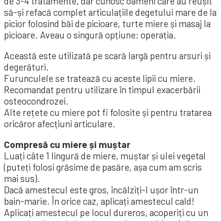
de 3-4 tratamente, dar cunosc oameni care au reușit
să-și refacă complet articulațiile degetului mare de la
picior folosind băi de picioare, turte miere și masaj la
picioare. Aveau o singură opțiune: operația.
Această este utilizată pe scară largă pentru arsuri și
degerături.
Furunculele se tratează cu aceste lipii cu miere.
Recomandat pentru utilizare în timpul exacerbării
osteocondrozei.
Alte rețete cu miere pot fi folosite și pentru tratarea
oricăror afecțiuni articulare.
Compresă cu miere și muștar
Luați câte 1 lingură de miere, muștar și ulei vegetal
(puteți folosi grăsime de pasăre, așa cum am scris
mai sus).
Dacă amestecul este gros, încălziți-l ușor într-un
bain-marie. În orice caz, aplicați amestecul cald!
Aplicați amestecul pe locul dureros, acoperiți cu un