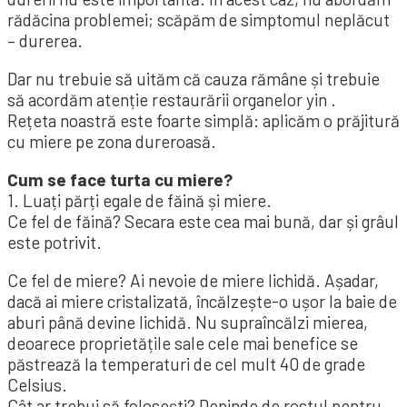
rădăcina problemei; scăpăm de simptomul neplăcut
– durerea.
Dar nu trebuie să uităm că cauza rămâne și trebuie
să acordăm atenție restaurării organelor yin .
Rețeta noastră este foarte simplă: aplicăm o prăjitură
cu miere pe zona dureroasă.
Cum se face turta cu miere?
1. Luați părți egale de făină și miere.
Ce fel de făină? Secara este cea mai bună, dar și grâul
este potrivit.
Ce fel de miere? Ai nevoie de miere lichidă. Așadar,
dacă ai miere cristalizată, încălzește-o ușor la baie de
aburi până devine lichidă. Nu supraîncălzi mierea,
deoarece proprietățile sale cele mai benefice se
păstrează la temperaturi de cel mult 40 de grade
Celsius.
Cât ar trebui să folosești? Depinde de rostul pentru