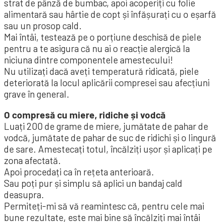
strat de pânză de bumbac, apoi acoperiți cu folie
alimentară sau hârtie de copt și înfășurați cu o eșarfă
sau un prosop cald.
Mai întâi, testează pe o porțiune deschisă de piele
pentru a te asigura că nu ai o reacție alergică la
niciuna dintre componentele amestecului!
Nu utilizați dacă aveți temperatură ridicată, piele
deteriorată la locul aplicării compresei sau afecțiuni
grave în general.
O compresă cu miere, ridiche și vodcă
Luați 200 de grame de miere, jumătate de pahar de
vodcă, jumătate de pahar de suc de ridichi și o lingură
de sare. Amestecați totul, încălziți ușor și aplicați pe
zona afectată.
Apoi procedați ca în rețeta anterioară.
Sau poți pur și simplu să aplici un bandaj cald
deasupra.
Permiteți-mi să vă reamintesc că, pentru cele mai
bune rezultate, este mai bine să încălziți mai întâi