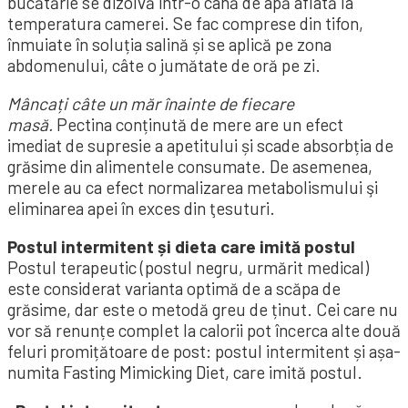
bucătărie se dizolvă într-o cană de apă aflată la
temperatura camerei. Se fac comprese din tifon,
înmuiate în soluția salină și se aplică pe zona
abdomenului, câte o jumătate de oră pe zi.
Mâncați câte un măr înainte de fiecare
masă.
Pectina conținută de mere are un efect
imediat de supresie a apetitului și scade absorbția de
grăsime din alimentele consumate. De ase­menea,
merele au ca efect normalizarea meta­bolismului şi
eliminarea apei în exces din ţesu­turi.
Postul intermitent și dieta care imită postul
Postul terapeutic (postul negru, urmărit medi­cal)
este considerat varianta optimă de a scăpa de
grăsime, dar este o metodă greu de ținut. Cei care nu
vor să renunțe complet la calorii pot încerca alte două
feluri promițătoare de post: postul intermitent și așa-
numita Fasting Mimicking Diet, care imită postul.