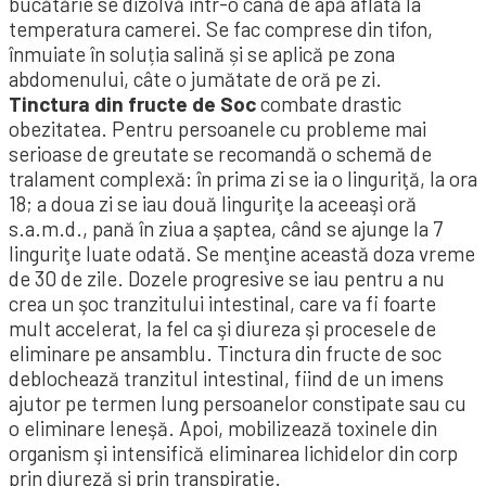
bucătărie se dizolvă într-o cană de apă aflată la
temperatura camerei. Se fac comprese din tifon,
înmuiate în soluția salină și se aplică pe zona
abdomenului, câte o jumătate de oră pe zi.
Tinctura din fructe de Soc
combate drastic
obezitatea. Pentru persoanele cu probleme mai
serioase de greutate se recomandă o schemă de
tralament complexă: în prima zi se ia o linguriţă, la ora
18; a doua zi se iau două linguriţe la aceeaşi oră
s.a.m.d., pană în ziua a şaptea, când se ajunge la 7
linguriţe luate odată. Se menţine această doza vreme
de 30 de zile. Dozele progresive se iau pentru a nu
crea un şoc tranzitului intestinal, care va fi foarte
mult accelerat, la fel ca şi diureza şi procesele de
eliminare pe ansamblu. Tinctura din fructe de soc
deblochează tranzitul intestinal, fiind de un imens
ajutor pe termen lung persoanelor constipate sau cu
o eliminare leneşă. Apoi, mobilizează toxinele din
organism şi intensifică eliminarea lichidelor din corp
prin diureză şi prin transpiraţie.