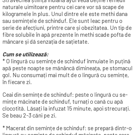
naturale uimitoare pentru cei care vor să scape de
kilogramele în plus. Unul dintre ele este methi dana
sau se­mințele de schinduf. Ele sunt leac pentru o
serie de afecțiuni, prin­­tre care și obe­zi­tatea. Un tip de
fibre solubile în apă pre­zente în methi scade pofta de
mâncare și dă senzația de sațietate.
Cum se utilizează:
* O lingură cu semințe de schin­duf înmuiate în puțină
apă peste noap­te se mănâncă dimineața, pe sto­macul
gol. Nu consumați mai mult de o lingură cu semințe,
în fiecare zi.
Ceai din semințe de schinduf: peste o lingură cu se­
mințe măcinate de schinduf, turnați o cană cu apă
clocotită. Lăsați la infuzat 15 minute, apoi stre­cu­rați.
Se beau 2-3 căni pe zi.
* Macerat din se­mințe de schinduf: se prepară dintr-o
lin­gură cu semințe de schin­duf măcinate, peste care