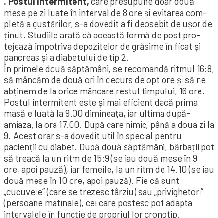
. Postul intermitent,
care presu­pune doar două
mese pe zi luate în interval de 8 ore și evitarea com­
pletă a gustărilor, s-a dovedit a fi deosebit de ușor de
ținut. Studiile arată că această formă de post pro­
tejează împotriva depozitelor de gră­sime în ficat și
pancreas și a diabetului de tip 2.
În primele două săptămâni, se recomandă ritmul 16:8,
să mâncăm de două ori în decurs de opt ore și să ne
abținem de la orice mâncare restul timpului, 16 ore.
Postul intermitent este și mai eficient dacă prima
masă e luată la 9.00 dimineața, iar ultima după-
amiaza, la ora 17.00. După care nimic, până a doua zi la
9. Acest orar s-a dovedit util în special pentru
pacienții cu diabet. După două săptămâni, bărbații pot
să treacă la un ritm de 15:9 (se iau două mese în 9
ore, apoi pauză), iar femeile, la un ritm de 14.10 (se iau
două mese în 10 ore, apoi pauză). Fie că sunt
„cucuvele” (care se trezesc târziu) sau „pri­vighetori”
(persoane matinale), cei care postesc pot adapta
intervalele în funcție de propriul lor cro­notip.