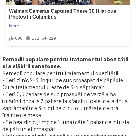
Remedii populare pentru tratamentul obezității
si a slăbirii sanatoase.
Remedii populare pentru tratamentul obezității:
• Beți zilnic 2-3 linguri de suc proaspăt de păpădie.
Cura tratamentului este de 3-4 săptămâni.
• Beți 0,5 pahare de suc proaspăt de varză albă
(mărind doza la 2 pahare la sfârșitul celei de-a doua
săptămâni) de 3-4 ori pe zi cu o jumătate de oră
înainte de mese.
• Se bea zilnic (timp de 1 lună) câte 1 pahar de infuzie
de pătrunjel proaspăt.
Străvechea știință indiană ayur­veda deține remedii