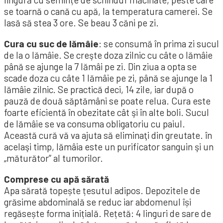
se toar­nă o cană cu apă, la temperatura ca­merei. Se
lasă să stea 3 ore. Se beau 3 căni pe zi.
Cura cu suc de lămâie
: se consumă în prima zi sucul
de la o lămâie. Se creşte doza zilnic cu câte o lămâie
până se ajunge la 7 lămâi pe zi. Din ziua a opta se
scade doza cu câte 1 lămâie pe zi, până se ajunge la 1
lămâie zilnic. Se practică deci, 14 zile, iar după o
pauză de două săptămâni se poate relua. Cura este
foarte eficientă în obezitate cât şi în alte boli. Sucul
de lămâie se va consuma obligatoriu cu paiul.
Această cură vă va ajuta să eliminaţi din greutate. în
acelaşi timp, lămâia este un purificator sanguin şi un
„măturător” al tumorilor.
Comprese cu apă sărată
Apa sărată topește țesutul adipos. Depozitele de
grăsime abdominală se reduc iar abdomenul își
regăsește forma inițială. Rețetă: 4 linguri de sare de