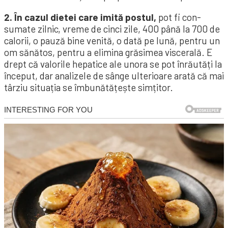
2. În cazul dietei care imită postul,
pot fi con­
sumate zilnic, vreme de cinci zile, 400 până la 700 de
calorii, o pauză bine venită, o dată pe lună, pen­tru un
om sănătos, pentru a elimina grăsimea visce­rală. E
drept că valorile hepatice ale unora se pot în­rău­tăți la
început, dar analizele de sânge ulteri­oare arată că mai
târziu situația se îmbunătățește simțitor.