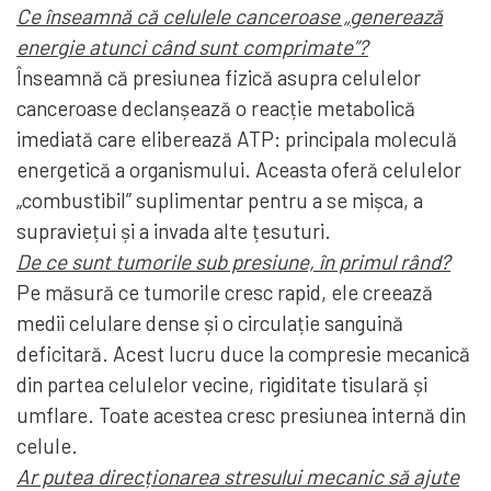
Ce înseamnă că celulele canceroase „generează
energie atunci când sunt comprimate”?
Înseamnă că presiunea fizică asupra celulelor
canceroase declanșează o reacție metabolică
imediată care eliberează ATP: principala moleculă
energetică a organismului. Aceasta oferă celulelor
„combustibil” suplimentar pentru a se mișca, a
supraviețui și a invada alte țesuturi.
De ce sunt tumorile sub presiune, în primul rând?
Pe măsură ce tumorile cresc rapid, ele creează
medii celulare dense și o circulație sanguină
deficitară. Acest lucru duce la compresie mecanică
din partea celulelor vecine, rigiditate tisulară și
umflare. Toate acestea cresc presiunea internă din
celule.
Ar putea direcționarea stresului mecanic să ajute