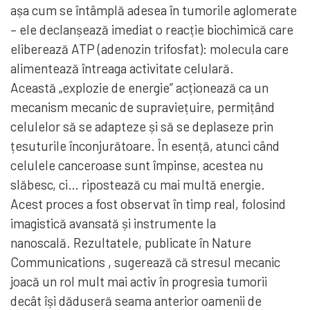
așa cum se întâmplă adesea în tumorile aglomerate
– ele declanșează imediat o reacție biochimică care
eliberează ATP (adenozin trifosfat): molecula care
alimentează întreaga activitate celulară.
Această „explozie de energie” acționează ca un
mecanism mecanic de supraviețuire, permițând
celulelor să se adapteze și să se deplaseze prin
țesuturile înconjurătoare. În esență, atunci când
celulele canceroase sunt împinse, acestea nu
slăbesc, ci… ripostează cu mai multă energie.
Acest proces a fost observat în timp real, folosind
imagistică avansată și instrumente la
nanoscală. Rezultatele, publicate în Nature
Communications , sugerează că stresul mecanic
joacă un rol mult mai activ în progresia tumorii
decât își dăduseră seama anterior oamenii de