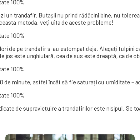
ezi un trandafir. Butașii nu prind rădăcini bine, nu tolere
această metodă, veți uita de aceste probleme!
 flori de pe trandafir s-au estompat deja. Alegeți tulpini 
de jos este unghiulară, cea de sus este dreaptă, ca de ob
60 de minute, astfel încât să fie saturați cu umiditate –
idicate de supraviețuire a trandafirilor este nisipul. Se 