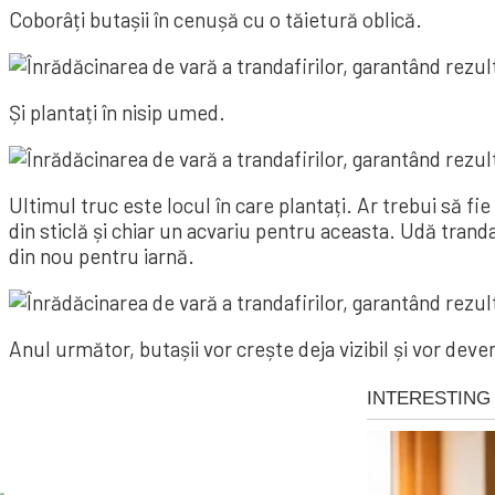
Coborâți butașii în cenușă cu o tăietură oblică.
Și plantați în nisip umed.
Ultimul truc este locul în care plantați. Ar trebui să fi
din sticlă și chiar un acvariu pentru aceasta. Udă trand
din nou pentru iarnă.
Anul următor, butașii vor crește deja vizibil și vor deven