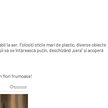
l la aer. Folosiți sticle mari de plastic, diverse obiecte
șii să se întărească puțin, deschizând „sera” și acoperă
în flori frumoase!