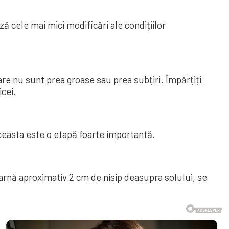
ază cele mai mici modificări ale condițiilor
care nu sunt prea groase sau prea subțiri. Împărțiți
icei.
 aceasta este o etapă foarte importantă.
toarnă aproximativ 2 cm de nisip deasupra solului, se