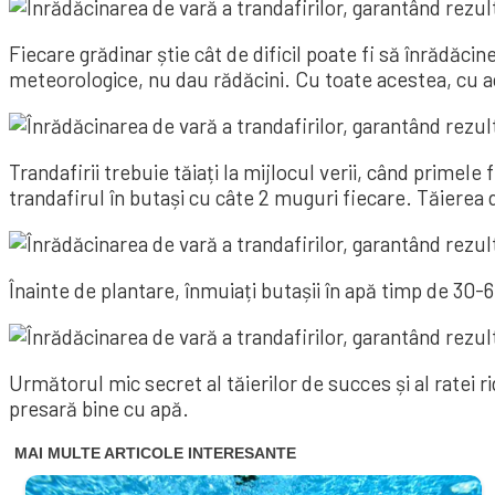
Fiecare grădinar știe cât de dificil poate fi să înrădăcin
meteorologice, nu dau rădăcini. Cu toate acestea, cu 
Trandafirii trebuie tăiați la mijlocul verii, când primele
trandafirul în butași cu câte 2 muguri fiecare. Tăierea 
Înainte de plantare, înmuiați butașii în apă timp de 30-
Următorul mic secret al tăierilor de succes și al ratei r
presară bine cu apă.