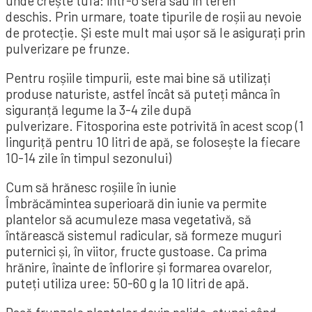
unde crește tufa: într-o seră sau în teren
deschis. Prin urmare, toate tipurile de roșii au nevoie
de protecție. Și este mult mai ușor să le asigurați prin
pulverizare pe frunze.
Pentru roșiile timpurii, este mai bine să utilizați
produse naturiste, astfel încât să puteți mânca în
siguranță legume la 3-4 zile după
pulverizare. Fitosporina este potrivită în acest scop (1
linguriță pentru 10 litri de apă, se folosește la fiecare
10-14 zile în timpul sezonului)
Cum să hrănesc roșiile în iunie
Îmbrăcămintea superioară din iunie va permite
plantelor să acumuleze masa vegetativă, să
întărească sistemul radicular, să formeze muguri
puternici și, în viitor, fructe gustoase. Ca prima
hrănire, înainte de înflorire și formarea ovarelor,
puteți utiliza uree: 50-60 g la 10 litri de apă.