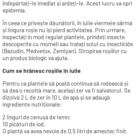
îndepărtați-le imediat și ardeți-le. Acest lucru va opri
epidemia.
În ceea ce privește dăunătorii, în iulie viermele sârmă
și lingura roșie nu își pierd activitatea. Prin urmare,
inspectați în mod regulat plantele, prindeți insecte
descoperite cu momeli sau tratați solul cu insecticide
(Bazudin, Medvetox, Zemlyan). Stropirea roșiilor cu
un produs biologic va ajuta.
Cum se hrănesc roșiile în iulie
Pentru ca plantele să poată continua să rodească și
să dea o recoltă mare, același zer va fi salvatorul. Se
dizolvă 2 L de zer în 10 L de apă și se adaugă
ingrediente nutriționale:
2 linguri de cenușă de lemn;
10 picături de iod.
O plantă va avea nevoie de 0,5 litri de amestec finit.