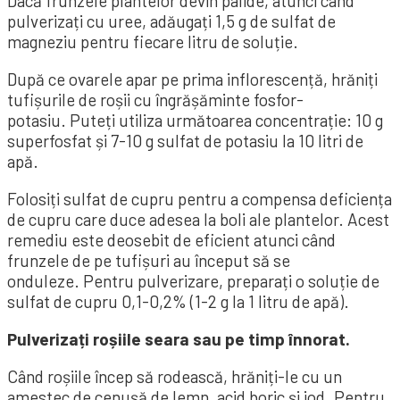
Dacă frunzele plantelor devin palide, atunci când
pulverizați cu uree, adăugați 1,5 g de sulfat de
magneziu pentru fiecare litru de soluție.
După ce ovarele apar pe prima inflorescență, hrăniți
tufișurile de roșii cu îngrășăminte fosfor-
potasiu. Puteți utiliza următoarea concentrație: 10 g
superfosfat și 7-10 g sulfat de potasiu la 10 litri de
apă.
Folosiți sulfat de cupru pentru a compensa deficiența
de cupru care duce adesea la boli ale plantelor. Acest
remediu este deosebit de eficient atunci când
frunzele de pe tufișuri au început să se
onduleze. Pentru pulverizare, preparați o soluție de
sulfat de cupru 0,1-0,2% (1-2 g la 1 litru de apă).
Pulverizați roșiile seara sau pe timp înnorat.
Când roșiile încep să rodească, hrăniți-le cu un
amestec de cenușă de lemn, acid boric și iod. Pentru