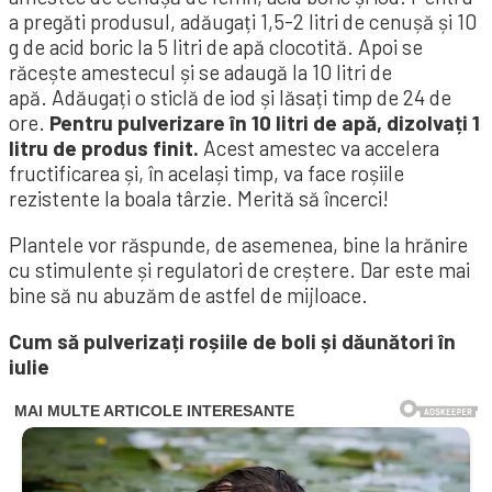
a pregăti produsul, adăugați 1,5-2 litri de cenușă și 10
g de acid boric la 5 litri de apă clocotită. Apoi se
răcește amestecul și se adaugă la 10 litri de
apă. Adăugați o sticlă de iod și lăsați timp de 24 de
ore.
Pentru pulverizare în 10 litri de apă, dizolvați 1
litru de produs finit.
Acest amestec va accelera
fructificarea și, în același timp, va face roșiile
rezistente la boala târzie. Merită să încerci!
Plantele vor răspunde, de asemenea, bine la hrănire
cu stimulente și regulatori de creștere. Dar este mai
bine să nu abuzăm de astfel de mijloace.
Cum să pulverizați roșiile de boli și dăunători în
iulie