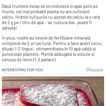
Dacă frunzele încep să se onduleze și apar pete pe
fructe, cel mai probabil planta nu are suficient
calciu. Hrăniți tufișurile cu azotat de calciu la o rată
de 2 g pe 1 litru de apă – iar cultura dvs. poate fi
salvată!
În plus, roșiile au nevoie de fertilizare minerală
complexă de 2 ori pe lună. Pentru a face acest lucru,
diluați 1-2 linguri. nitroamofoska în 10 apă caldă și
pulverizați plantele. Merită adăugată la soluție și
cenușă de lemn (1-2 pahare).