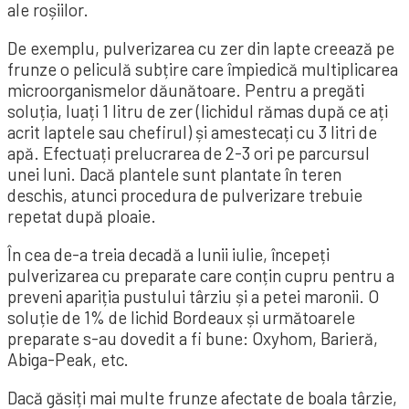
ale roșiilor.
De exemplu, pulverizarea cu zer din lapte creează pe
frunze o peliculă subțire care împiedică multiplicarea
microorganismelor dăunătoare. Pentru a pregăti
soluția, luați 1 litru de zer (lichidul rămas după ce ați
acrit laptele sau chefirul) și amestecați cu 3 litri de
apă. Efectuați prelucrarea de 2-3 ori pe parcursul
unei luni. Dacă plantele sunt plantate în teren
deschis, atunci procedura de pulverizare trebuie
repetat după ploaie.
În cea de-a treia decadă a lunii iulie, începeți
pulverizarea cu preparate care conțin cupru pentru a
preveni apariția pustului târziu și a petei maronii. O
soluție de 1% de lichid Bordeaux și următoarele
preparate s-au dovedit a fi bune: Oxyhom, Barieră,
Abiga-Peak, etc.
Dacă găsiți mai multe frunze afectate de boala târzie,