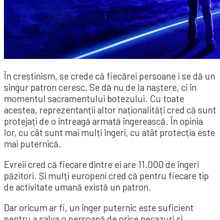
În creștinism, se crede că fiecărei persoane i se dă un
singur patron ceresc. Se dă nu de la naștere, ci în
momentul sacramentului botezului. Cu toate
acestea, reprezentanții altor naționalități cred că sunt
protejați de o întreagă armată îngerească. În opinia
lor, cu cât sunt mai mulți îngeri, cu atât protecția este
mai puternică.
Evreii cred că fiecare dintre ei are 11.000 de îngeri
păzitori. Și mulți europeni cred că pentru fiecare tip
de activitate umană există un patron.
Dar oricum ar fi, un înger puternic este suficient
pentru a salva o persoană de orice necazuri și