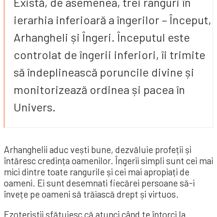
Există, de asemenea, trei ranguri în
ierarhia inferioară a îngerilor – Început,
Arhangheli și Îngeri. Începutul este
controlat de îngerii inferiori, îi trimite
să îndeplinească poruncile divine și
monitorizează ordinea și pacea în
Univers.
Arhanghelii aduc vești bune, dezvăluie profeții și
întăresc credința oamenilor. Îngerii simpli sunt cei mai
mici dintre toate rangurile și cei mai apropiați de
oameni. Ei sunt desemnati fiecărei persoane să-i
învețe pe oameni să trăiască drept și virtuos.
Ezoteriştii sfătuiesc că atunci când te întorci la