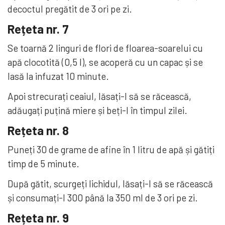
decoctul pregătit de 3 ori pe zi.
Rețeta nr. 7
Se toarnă 2 linguri de flori de floarea-soarelui cu
apă clocotită (0,5 l), se acoperă cu un capac și se
lasă la infuzat 10 minute.
Apoi strecurați ceaiul, lăsați-l să se răcească,
adăugați puțină miere și beți-l în timpul zilei.
Rețeta nr. 8
Puneți 30 de grame de afine în 1 litru de apă și gătiți
timp de 5 minute.
După gătit, scurgeți lichidul, lăsați-l să se răcească
și consumați-l 300 până la 350 ml de 3 ori pe zi.
Rețeta nr. 9