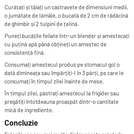
Curățați și tăiați un castravete de dimensiuni medii,
o jumătate de lămâie, o bucată de 2 cm de rădăcină
de ghimbir și 2 tulpini de țelină.
Puneți bucățile feliate într-un blender și amestecați
cu puțină apă până obțineți un amestec de
consistență fină.
Consumați amestecul produs pe stomacul gol o
dată dimineața sau împărțiți-l în 3 părți, pe care le
consumați în timpul zilei înainte de mese.
În timpul zilei, păstrați amestecul la frigider sau
pregătiți întotdeauna proaspăt dintr-o cantitate
mică de ingrediente.
Concluzie