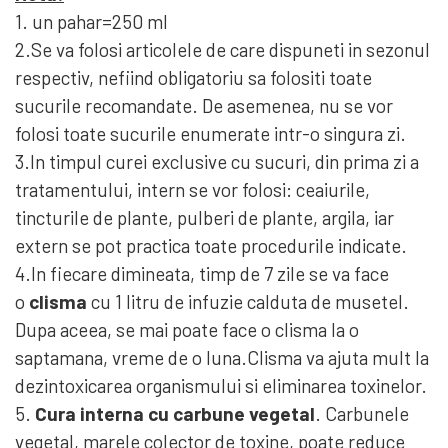
1. un pahar=250 ml
2.Se va folosi articolele de care dispuneti in sezonul
respectiv, nefiind obligatoriu sa folositi toate
sucurile recomandate. De asemenea, nu se vor
folosi toate sucurile enumerate intr-o singura zi.
3.In timpul curei exclusive cu sucuri, din prima zi a
tratamentului, intern se vor folosi: ceaiurile,
tincturile de plante, pulberi de plante, argila, iar
extern se pot practica toate procedurile indicate.
4.In fiecare dimineata, timp de 7 zile se va face
o
clisma
cu 1 litru de infuzie calduta de musetel.
Dupa aceea, se mai poate face o clisma la o
saptamana, vreme de o luna.Clisma va ajuta mult la
dezintoxicarea organismului si eliminarea toxinelor.
5.
Cura interna cu carbune vegetal
. Carbunele
vegetal, marele colector de toxine, poate reduce