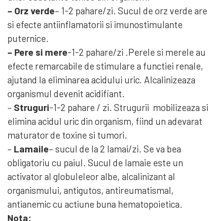
– Orz verde
– 1-2 pahare/zi. Sucul de orz verde are
si efecte antiinflamatorii si imunostimulante
puternice.
– Pere si mere
-1-2 pahare/zi .Perele si merele au
efecte remarcabile de stimulare a functiei renale,
ajutand la eliminarea acidului uric. Alcalinizeaza
organismul devenit acidifiant.
–
Struguri
-1-2 pahare / zi. Strugurii mobilizeaza si
elimina acidul uric din organism, fiind un adevarat
maturator de toxine si tumori.
–
Lamaile
– sucul de la 2 lamai/zi. Se va bea
obligatoriu cu paiul. Sucul de lamaie este un
activator al globuleleor albe, alcalinizant al
organismului, antigutos, antireumatismal,
antianemic cu actiune buna hematopoietica.
Nota: