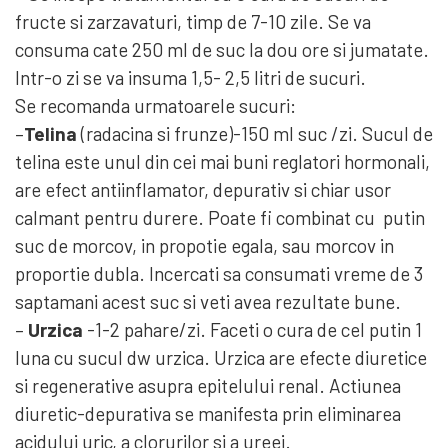
fructe si zarzavaturi, timp de 7-10 zile. Se va
consuma cate 250 ml de suc la dou ore si jumatate.
Intr-o zi se va insuma 1,5- 2,5 litri de sucuri.
Se recomanda urmatoarele sucuri:
–
Telina
(radacina si frunze)-150 ml suc /zi. Sucul de
telina este unul din cei mai buni reglatori hormonali,
are efect antiinflamator, depurativ si chiar usor
calmant pentru durere. Poate fi combinat cu putin
suc de morcov, in propotie egala, sau morcov in
proportie dubla. Incercati sa consumati vreme de 3
saptamani acest suc si veti avea rezultate bune.
–
Urzica
-1-2 pahare/zi. Faceti o cura de cel putin 1
luna cu sucul dw urzica. Urzica are efecte diuretice
si regenerative asupra epitelului renal. Actiunea
diuretic-depurativa se manifesta prin eliminarea
acidului uric, a clorurilor si a ureei.