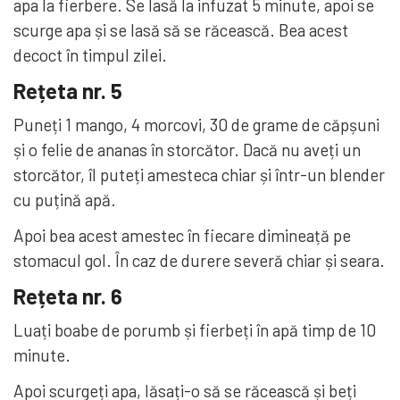
apa la fierbere. Se lasă la infuzat 5 minute, apoi se
scurge apa și se lasă să se răcească. Bea acest
decoct în timpul zilei.
Rețeta nr. 5
Puneți 1 mango, 4 morcovi, 30 de grame de căpșuni
și o felie de ananas în storcător. Dacă nu aveți un
storcător, îl puteți amesteca chiar și într-un blender
cu puțină apă.
Apoi bea acest amestec în fiecare dimineață pe
stomacul gol. În caz de durere severă chiar și seara.
Rețeta nr. 6
Luați boabe de porumb și fierbeți în apă timp de 10
minute.
Apoi scurgeți apa, lăsați-o să se răcească și beți