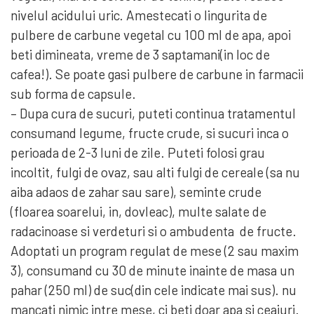
nivelul acidului uric. Amestecati o lingurita de
pulbere de carbune vegetal cu 100 ml de apa, apoi
beti dimineata, vreme de 3 saptamani(in loc de
cafea!). Se poate gasi pulbere de carbune in farmacii
sub forma de capsule.
– Dupa cura de sucuri, puteti continua tratamentul
consumand legume, fructe crude, si sucuri inca o
perioada de 2-3 luni de zile. Puteti folosi grau
incoltit, fulgi de ovaz, sau alti fulgi de cereale (sa nu
aiba adaos de zahar sau sare), seminte crude
(floarea soarelui, in, dovleac), multe salate de
radacinoase si verdeturi si o ambudenta de fructe.
Adoptati un program regulat de mese (2 sau maxim
3), consumand cu 30 de minute inainte de masa un
pahar (250 ml) de suc(din cele indicate mai sus). nu
mancati nimic intre mese, ci beti doar apa si ceaiuri.