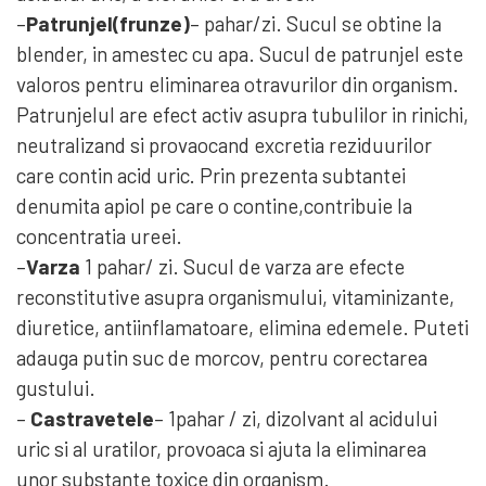
–
Patrunjel(frunze)
– pahar/zi. Sucul se obtine la
blender, in amestec cu apa. Sucul de patrunjel este
valoros pentru eliminarea otravurilor din organism.
Patrunjelul are efect activ asupra tubulilor in rinichi,
neutralizand si provaocand excretia reziduurilor
care contin acid uric. Prin prezenta subtantei
denumita apiol pe care o contine,contribuie la
concentratia ureei.
–
Varza
1 pahar/ zi. Sucul de varza are efecte
reconstitutive asupra organismului, vitaminizante,
diuretice, antiinflamatoare, elimina edemele. Puteti
adauga putin suc de morcov, pentru corectarea
gustului.
–
Castravetele
– 1pahar / zi, dizolvant al acidului
uric si al uratilor, provoaca si ajuta la eliminarea
unor substante toxice din organism.