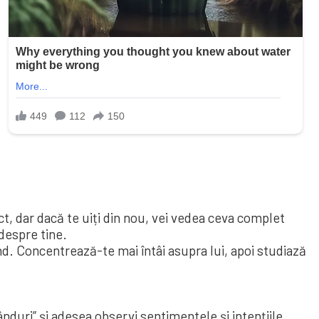
t, dar dacă te uiți din nou, vei vedea ceva complet
 despre tine.
nd. Concentrează-te mai întâi asupra lui, apoi studiază
ânduri” și adesea observi sentimentele și intențiile