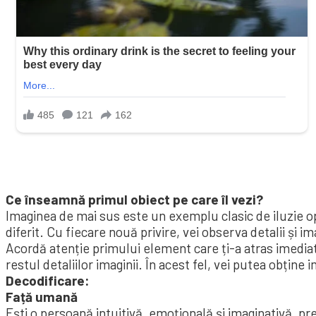
Ce înseamnă primul obiect pe care îl vezi?
Imaginea de mai sus este un exemplu clasic de iluzie op
diferit. Cu fiecare nouă privire, vei observa detalii și 
Acordă atenție primului element care ți-a atras imediat
restul detaliilor imaginii. În acest fel, vei putea obțin
Decodificare:
Față umană
Ești o persoană intuitivă, emoțională și imaginativă, pre