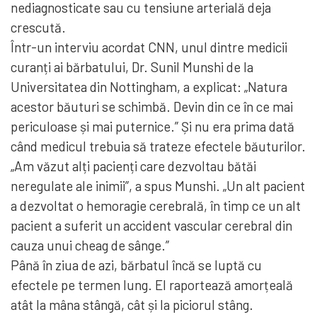
nediagnosticate sau cu tensiune arterială deja
crescută.
Într-un interviu acordat CNN, unul dintre medicii
curanți ai bărbatului, Dr. Sunil Munshi de la
Universitatea din Nottingham, a explicat: „Natura
acestor băuturi se schimbă. Devin din ce în ce mai
periculoase și mai puternice.” Și nu era prima dată
când medicul trebuia să trateze efectele băuturilor.
„Am văzut alți pacienți care dezvoltau bătăi
neregulate ale inimii”, a spus Munshi. „Un alt pacient
a dezvoltat o hemoragie cerebrală, în timp ce un alt
pacient a suferit un accident vascular cerebral din
cauza unui cheag de sânge.”
Până în ziua de azi, bărbatul încă se luptă cu
efectele pe termen lung. El raportează amorțeală
atât la mâna stângă, cât și la piciorul stâng.