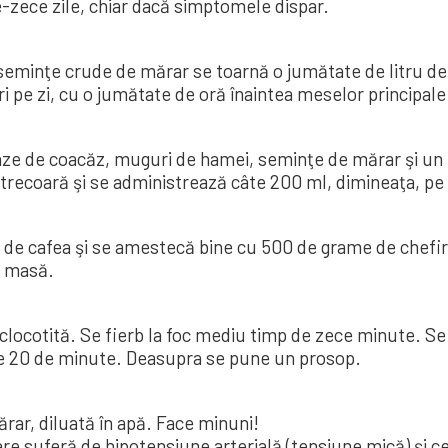
-zece zile, chiar dacă simptomele dispar.
eminţe crude de mărar se toarnă o jumătate de litru de a
 pe zi, cu o ju­mă­tate de oră îna­intea meselor prin­ci­pal
 de coacăz, muguri de hamei, seminţe de mă­rar şi un li
strecoară şi se administrează câte 200 ml, di­mineaţa, pe 
de cafea şi se amestecă bine cu 500 de grame de chefir.
e masă.
cotită. Se fierb la foc mediu timp de zece mi­nute. Se las
eze 20 de minute. Dea­supra se pune un prosop.
mărar, diluată în apă. Face minuni!
e suferă de hipotensiune arterială (ten­siune mică) şi cel