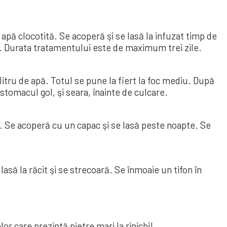
pă clocotită. Se acoperă şi se lasă la infuzat timp de
e. Durata tra­ta­mentului este de maxi­mum trei zile.
tru de apă. Totul se pune la fiert la foc mediu. După
stomacul gol, şi seara, înainte de cul­care.
 Se aco­peră cu un capac şi se lasă peste noapte. Se
ă la răcit şi se strecoară. Se în­moa­ie un tifon în
or care prezintă pietre mari la rinichi!