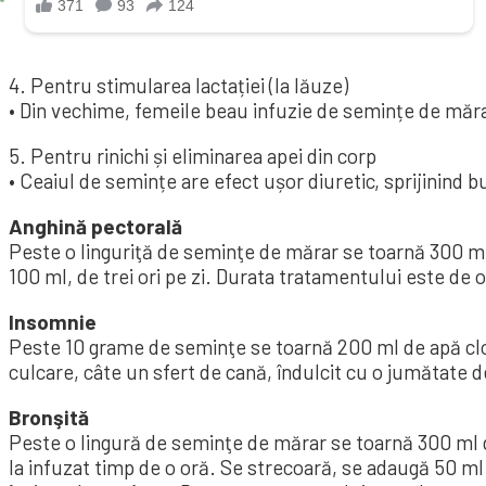
4. Pentru stimularea lactației (la lăuze)
• Din vechime, femeile beau infuzie de semințe de mărar
5. Pentru rinichi și eliminarea apei din corp
• Ceaiul de semințe are efect ușor diuretic, sprijinind b
Anghină pectorală
Peste o linguriţă de seminţe de mărar se toarnă 300 ml 
100 ml, de trei ori pe zi. Durata tratamentului este de o
Insomnie
Peste 10 grame de seminţe se toarnă 200 ml de apă cloco
culcare, câte un sfert de cană, îndulcit cu o jumătate d
Bronşită
Peste o lingură de seminţe de mărar se toarnă 300 ml de
la infuzat timp de o oră. Se strecoară, se adau­gă 50 ml 