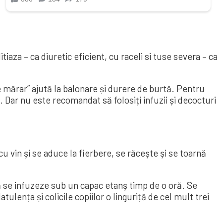
iaza – ca diuretic eficient, cu raceli si tuse severa – ca
e mărar” ajută la balonare și durere de burtă. Pentru
. Dar nu este recomandat să folosiți infuzii și decocturi
 vin și se aduce la fierbere, se răcește și se toarnă
se infuzeze sub un capac etanș timp de o oră. Se
tulența și colicile copiilor o linguriță de cel mult trei