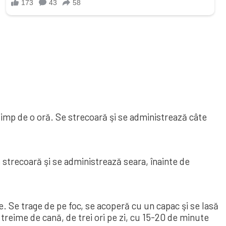
timp de o oră. Se strecoară şi se ad­ministrează câte
strecoară şi se adminis­trează seara, înainte de
. Se tra­ge de pe foc, se acoperă cu un capac şi se lasă
treime de cană, de trei ori pe zi, cu 15-20 de mi­nute