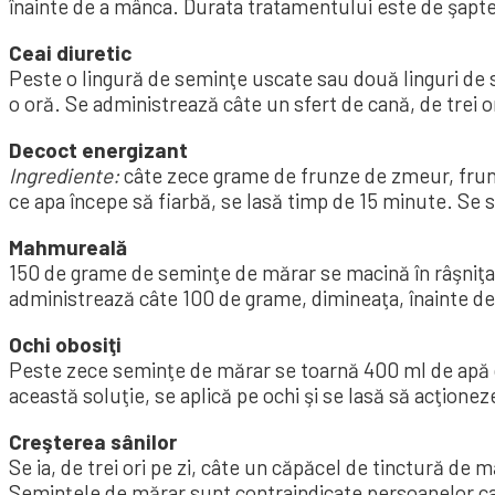
înainte de a mânca. Durata tratamentului este de şapte
Ceai diuretic
Peste o lingură de seminţe uscate sau două linguri de s
o oră. Se administrează câte un sfert de cană, de trei ori
Decoct energizant
Ingrediente:
câte zece grame de frunze de zmeur, frunze
ce apa începe să fiarbă, se lasă timp de 15 mi­nu­te. Se 
Mahmureală
150 de grame de seminţe de mărar se macină în râşniţa 
admi­nistrează câte 100 de grame, dimi­neaţa, înain­te d
Ochi obosiţi
Peste zece seminţe de mă­rar se toarnă 400 ml de apă clo­
această soluţie, se aplică pe ochi şi se lasă să ac­ţion
Creşterea sânilor
Se ia, de trei ori pe zi, câte un căpăcel de tinctură de 
Seminţele de mărar sunt contraindicate per­soa­nelor car