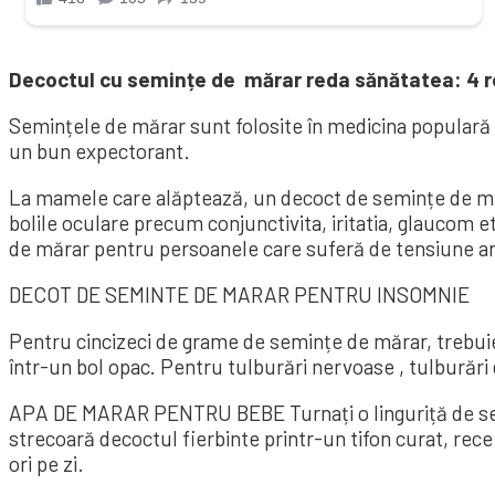
Decoctul cu semințe de mărar reda sănătatea: 4 r
Semințele de mărar sunt folosite în medicina populară efi
un bun expectorant.
La mamele care alăptează, un decoct de semințe de mărar
bolile oculare precum conjunctivita, iritatia, glaucom et
de mărar pentru persoanele care suferă de tensiune ar
DECOT DE SEMINTE DE MARAR PENTRU INSOMNIE
Pentru cincizeci de grame de semințe de mărar, trebuie 
într-un bol opac. Pentru tulburări nervoase , tulburări
APA DE MARAR PENTRU BEBE Turnați o linguriță de semin
strecoară decoctul fierbinte printr-un tifon curat, rece s
ori pe zi.