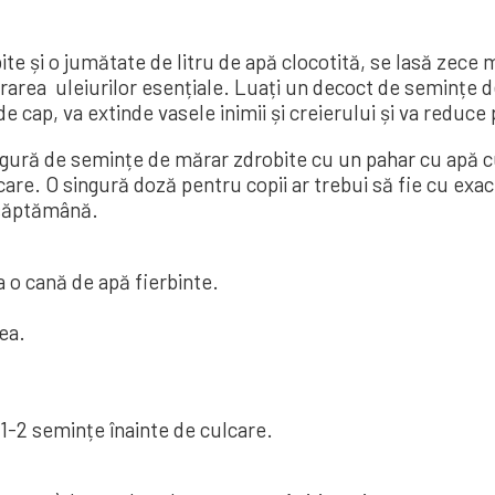
și o jumătate de litru de apă clocotită, se lasă zece min
porarea uleiurilor esențiale. Luați un decoct de semințe 
e cap, va extinde vasele inimii și creierului și va reduce
e semințe de mărar zdrobite cu un pahar cu apă curată 
lcare. O singură doză pentru copii ar trebui să fie cu exac
o săptămână.
a o cană de apă fierbinte.
ea.
 1-2 semințe înainte de culcare.