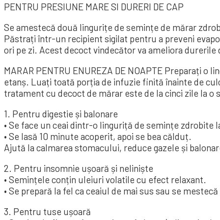
PENTRU PRESIUNE MARE SI DURERI DE CAP
Se amestecă două lingurițe de semințe de mărar zdrobite 
Păstrați într-un recipient sigilat pentru a preveni eva
ori pe zi. Acest decoct vindecător va ameliora durerile d
MARAR PENTRU ENUREZA DE NOAPTE Preparați o lingură d
etanș. Luați toată porția de infuzie finită înainte de cu
tratament cu decoct de mărar este de la cinci zile la 
1. Pentru digestie și balonare
• Se face un ceai dintr-o linguriță de semințe zdrobite l
• Se lasă 10 minute acoperit, apoi se bea călduț.
Ajută la calmarea stomacului, reduce gazele și balonar
2. Pentru insomnie ușoară și neliniște
• Semințele conțin uleiuri volatile cu efect relaxant.
• Se prepară la fel ca ceaiul de mai sus sau se mestecă
3. Pentru tuse ușoară