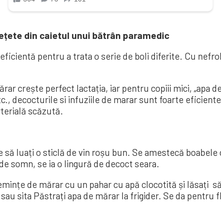
ețete din caietul unui bătrân paramedic
cientă pentru a trata o serie de boli diferite. Cu nefrolit
 crește perfect lactația, iar pentru copiii mici, „apa d
c., decocturile si infuziile de marar sunt foarte eficiente
terială scăzută.
să luați o sticlă de vin roșu bun. Se amestecă boabele cu
 de somn, se ia o lingură de decoct seara.
țe de mărar cu un pahar cu apă clocotită și lăsați să 
au sita Păstrați apa de mărar la frigider. Se da pentru fla