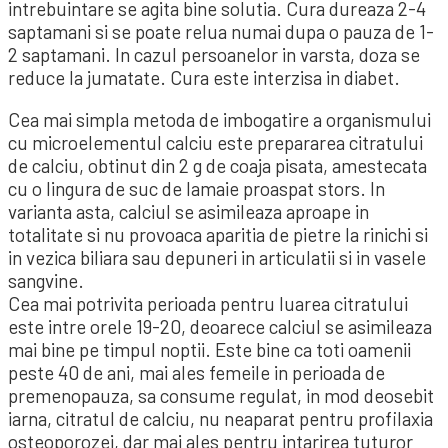
intrebuintare se agita bine solutia. Cura dureaza 2-4
saptamani si se poate relua numai dupa o pauza de 1-
2 saptamani. In cazul persoanelor in varsta, doza se
reduce la jumatate. Cura este interzisa in diabet.
Cea mai simpla metoda de imbogatire a organismului
cu microelementul calciu este prepararea citratului
de calciu, obtinut din 2 g de coaja pisata, amestecata
cu o lingura de suc de lamaie proaspat stors. In
varianta asta, calciul se asimileaza aproape in
totalitate si nu provoaca aparitia de pietre la rinichi si
in vezica biliara sau depuneri in articulatii si in vasele
sangvine.
Cea mai potrivita perioada pentru luarea citratului
este intre orele 19-20, deoarece calciul se asimileaza
mai bine pe timpul noptii. Este bine ca toti oamenii
peste 40 de ani, mai ales femeile in perioada de
premenopauza, sa consume regulat, in mod deosebit
iarna, citratul de calciu, nu neaparat pentru profilaxia
osteoporozei, dar mai ales pentru intarirea tuturor