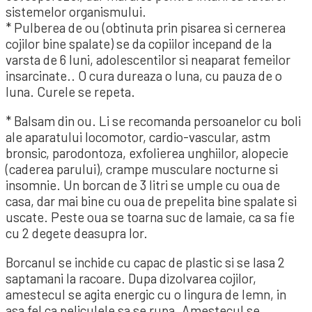
sistemelor organismului.
* Pulberea de ou (obtinuta prin pisarea si cernerea
cojilor bine spalate) se da copiilor incepand de la
varsta de 6 luni, adolescentilor si neaparat femeilor
insarcinate.. O cura dureaza o luna, cu pauza de o
luna. Curele se repeta.
* Balsam din ou. Li se recomanda persoanelor cu boli
ale aparatului locomotor, cardio-vascular, astm
bronsic, parodontoza, exfolierea unghiilor, alopecie
(caderea parului), crampe musculare nocturne si
insomnie. Un borcan de 3 litri se umple cu oua de
casa, dar mai bine cu oua de prepelita bine spalate si
uscate. Peste oua se toarna suc de lamaie, ca sa fie
cu 2 degete deasupra lor.
Borcanul se inchide cu capac de plastic si se lasa 2
saptamani la racoare. Dupa dizolvarea cojilor,
amestecul se agita energic cu o lingura de lemn, in
asa fel ca peliculele sa se rupa. Amestecul se