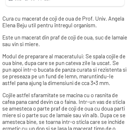
Cura cu macerat de coji de oua de Prof. Univ. Angela
Elena Beju util pentru întregul organism.
Este un macerat din praf de coji de oua, suc de lamaie
sau vin si miere.
Modul de preparare al maceratului: Se spala cojile de
oua bine, dupa care se pun cateva zile la uscat. Se
pun apoi intr-o bucata de panza curata si rezistenta si
se preseaza pe un fund de lemn, maruntindu-le
astfel pana ajung la dimensiuni de cca 3×3 mm.
Cojile astfel sfaramitate se macina cu o rasnita de
cafea pana cand devin ca o faina. Intr-un vas de sticla
se amesteca o parte praf de coji de oua cu doua parti
miere si o parte suc de lamaie sau vin alb. Dupa ce se
amesteca bine, se toarna intr-o sticla care se inchide
ermetic cu un dop si se lasa la macerat timp de o