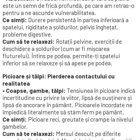
este un semn de frică profundă, pe care am retras-o
pentru a ne ascunde vulnerabilitatea.
Ce simți:
Durere persistentă în partea inferioară a
spatelui, rigiditate a șoldurilor, pelvis înghețat,
probleme digestive.
Cum să te relaxezi:
Rotații pelvine, exerciții de
deschidere a șoldurilor (cum ar fi mișcarea
fluturelui). Întins pe podea, permite-ți spatelui
inferior să se relaxeze și să apese pe podea.
Picioare și tălpi: Pierderea contactului cu
realitatea
• Coapse, gambe, tălpi:
Tensiunea în picioare indică
incertitudine cu privire la viitor, lipsă de susținere și
lipsă de ancorare în pământ. Picioarele încordate ne
împiedică literalmente să stăm ferm pe pământ.
Ce simți:
Picioare reci, greutate și crampe la nivelul
gambelor.
Cum să te relaxezi:
Mersul desculț pe diferite