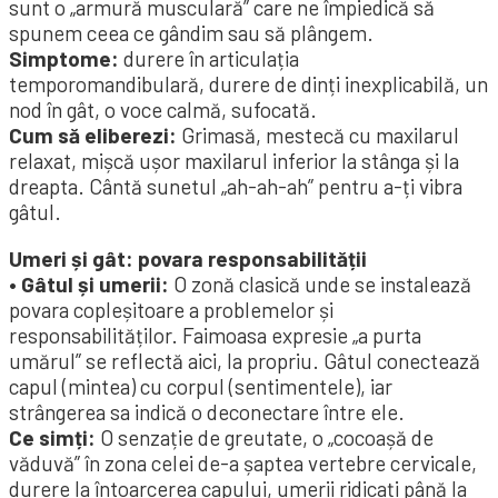
sunt o „armură musculară” care ne împiedică să
spunem ceea ce gândim sau să plângem.
Simptome:
durere în articulația
temporomandibulară, durere de dinți inexplicabilă, un
nod în gât, o voce calmă, sufocată.
Cum să eliberezi:
Grimasă, mestecă cu maxilarul
relaxat, mișcă ușor maxilarul inferior la stânga și la
dreapta. Cântă sunetul „ah-ah-ah” pentru a-ți vibra
gâtul.
Umeri și gât: povara responsabilității
• Gâtul și umerii:
O zonă clasică unde se instalează
povara copleșitoare a problemelor și
responsabilităților. Faimoasa expresie „a purta
umărul” se reflectă aici, la propriu. Gâtul conectează
capul (mintea) cu corpul (sentimentele), iar
strângerea sa indică o deconectare între ele.
Ce simți:
O senzație de greutate, o „cocoașă de
văduvă” în zona celei de-a șaptea vertebre cervicale,
durere la întoarcerea capului, umerii ridicați până la