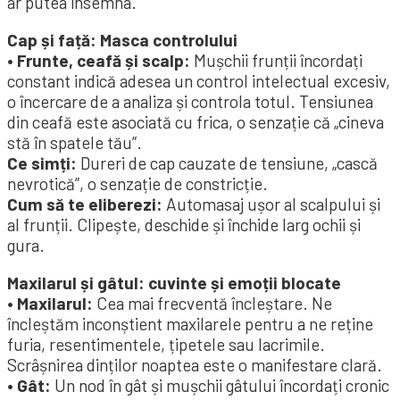
ar putea însemna.
Cap și față: Masca controlului
• Frunte, ceafă și scalp:
Mușchii frunții încordați
constant indică adesea un control intelectual excesiv,
o încercare de a analiza și controla totul. Tensiunea
din ceafă este asociată cu frica, o senzație că „cineva
stă în spatele tău”.
Ce simți:
Dureri de cap cauzate de tensiune, „cască
nevrotică”, o senzație de constricție.
Cum să te eliberezi:
Automasaj ușor al scalpului și
al frunții. Clipește, deschide și închide larg ochii și
gura.
Maxilarul și gâtul: cuvinte și emoții blocate
• Maxilarul:
Cea mai frecventă încleștare. Ne
încleștăm inconștient maxilarele pentru a ne reține
furia, resentimentele, țipetele sau lacrimile.
Scrâșnirea dinților noaptea este o manifestare clară.
• Gât:
Un nod în gât și mușchii gâtului încordați cronic