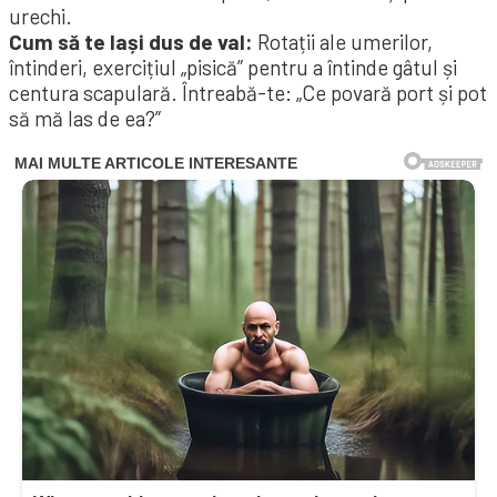
urechi.
Cum să te lași dus de val:
Rotații ale umerilor,
întinderi, exercițiul „pisică” pentru a întinde gâtul și
centura scapulară. Întreabă-te: „Ce povară port și pot
să mă las de ea?”