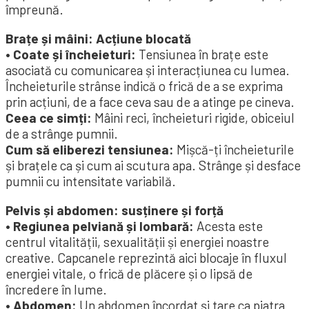
împreună.
Brațe și mâini: Acțiune blocată
• Coate și încheieturi:
Tensiunea în brațe este
asociată cu comunicarea și interacțiunea cu lumea.
Încheieturile strânse indică o frică de a se exprima
prin acțiuni, de a face ceva sau de a atinge pe cineva.
Ceea ce simți:
Mâini reci, încheieturi rigide, obiceiul
de a strânge pumnii.
Cum să eliberezi tensiunea:
Mișcă-ți încheieturile
și brațele ca și cum ai scutura apa. Strânge și desface
pumnii cu intensitate variabilă.
Pelvis și abdomen: susținere și forță
• Regiunea pelviană și lombară:
Acesta este
centrul vitalității, sexualității și energiei noastre
creative. Capcanele reprezintă aici blocaje în fluxul
energiei vitale, o frică de plăcere și o lipsă de
încredere în lume.
• Abdomen:
Un abdomen încordat și tare ca piatra