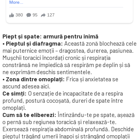
Piept și spate: armură pentru inimă
• Pieptul și diafragma:
Această zonă blochează cele
mai puternice emoții – dragostea, durerea, pasiunea.
Mușchii toracici încordați cronic și respirația
constrânsă ne împiedică să respirăm pe deplin și să
ne exprimăm deschis sentimentele.
• Zona dintre omoplați:
Frica și anxietatea se
ascund adesea aici.
Ce simți:
O senzație de incapacitate de a respira
profund, postură cocoșată, dureri de spate între
omoplați.
Cum să te eliberezi:
Întinzându-te pe spate, așează
o pernă sub regiunea toracică și relaxează-te.
Exersează respirația abdominală profundă. Deschide
pieptul trăgând umerii înapoi și strângând omoplații