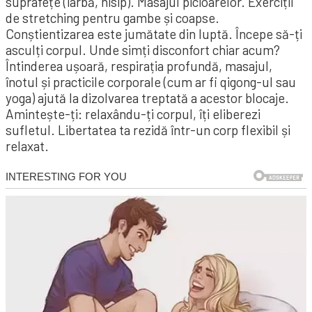
suprafețe (iarbă, nisip). Masajul picioarelor. Exerciții
de stretching pentru gambe și coapse.
Conștientizarea este jumătate din luptă. Începe să-ți
asculți corpul. Unde simți disconfort chiar acum?
Întinderea ușoară, respirația profundă, masajul,
înotul și practicile corporale (cum ar fi qigong-ul sau
yoga) ajută la dizolvarea treptată a acestor blocaje.
Amintește-ți: relaxându-ți corpul, îți eliberezi
sufletul. Libertatea ta rezidă într-un corp flexibil și
relaxat.