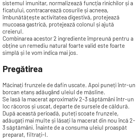
sistemul imunitar, normalizează funcția rinichilor și a
ficatului, contracarează cosurile și acneea,
îmbunătățește activitatea digestivă, protejează
mucoasa gastrică, protejează colonul și ajută
creierul.
Combinarea acestor 2 ingrediente împreună pentru a
obține un remediu natural foarte valid este foarte
simplă și le vom indica mai jos.
Pregătirea
Măcinați frunzele de dafin uscate. Apoi puneți într-un
borcan etanș adăugând uleiul de măsline.
Se lasă la macerat aproximativ 2-3 săptămâni într-un
loc răcoros și uscat, departe de sursele de căldură.
După această perioadă, puteți scoate frunzele,
adăugați mai multe și lăsați la macerat din nou încă 2-
3 săptămâni. Înainte de a consuma uleiul proaspăt
preparat, filtrați-l.