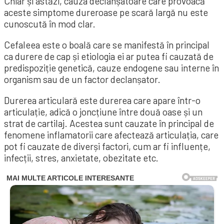
Chiar și astăzi, cauza declanșatoare care provoacă
aceste simptome dureroase pe scară largă nu este
cunoscută în mod clar.
Cefaleea este o boală care se manifestă în principal
ca durere de cap și etiologia ei ar putea fi cauzată de
predispoziție genetică, cauze endogene sau interne în
organism sau de un factor declanșator.
Durerea articulară este durerea care apare într-o
articulație, adică o joncțiune între două oase și un
strat de cartilaj. Acestea sunt cauzate în principal de
fenomene inflamatorii care afectează articulația, care
pot fi cauzate de diverși factori, cum ar fi influențe,
infecții, stres, anxietate, obezitate etc.