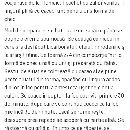
coaja rasă de la 1 lămâie, 1 pachet cu zahăr vanilat, 1
lingură plină cu cacao, unt pentru uns forma de
chec.
Mod de preparare: se bat ouăle cu zahărul până se
obţine o cremă spumoasă. Se adaugă caimacul în
care s-a desfăcut bicarbonatul, uleiul, mirodeniile şi
la sfârşit făina. Se toarnă 3/4 din compoziţie într-o
formă de chec unsă cu unt şi presărată cu făină.
Restul de aluat se colorează cu cacao şi se pune
peste aluatul din formă, apăsând cu lingura adânc
din loc în loc pentru a amesteca uşor cele două
culori. Se coace în cuptor, la foc potrivit, primele 30
de minute, după care se continuă coacerea la foc
mic încă 30 de minute. Dacă se rumeneşte
deasupra prea repede se acoperă cu hârtie albă. Se
răstoarnă cu grijă şi, în timp ce se răceşte, se