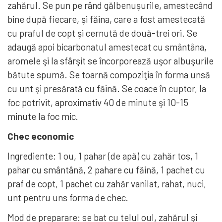
zahărul. Se pun pe rând gălbenuşurile, amestecând
bine după fiecare, şi făina, care a fost amestecată
cu praful de copt şi cernută de două-trei ori. Se
adaugă apoi bicarbonatul amestecat cu smântâna,
aromele şi la sfârşit se încorporează uşor albuşurile
bătute spumă. Se toarnă compoziţia în forma unsă
cu unt şi presărată cu făină. Se coace în cuptor, la
foc potrivit, aproximativ 40 de minute şi 10-15
minute la foc mic.
Chec economic
Ingrediente: 1 ou, 1 pahar (de apă) cu zahăr tos, 1
pahar cu smântână, 2 pahare cu făină, 1 pachet cu
praf de copt, 1 pachet cu zahăr vanilat, rahat, nuci,
unt pentru uns forma de chec.
Mod de preparare: se bat cu telul oul, zahărul şi