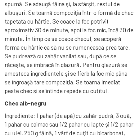
spumă. Se adaugă făina şi, la sfârşit, restul de
albuşuri. Se toarnă compoziţia într-o formă de chec
tapetată cu hârtie. Se coace la foc potrivit
aproximativ 30 de minute, apoi la foc mic, încă 30 de
minute. În timp ce se coace checul, se acoperă
forma cu hârtie ca să nu se rumenească prea tare.
Se pudrează cu zahăr vanilat sau, după ce se
răceşte, se îmbracă în glazură. Pentru glazură se
amestecă ingredientele şi se fierb la foc mic până
se îngroaşă tare compoziţia. Se toarnă imediat
peste chec şi se întinde repede cu cuţitul.
Chec alb-negru
Ingrediente: 1 pahar (de apă) cu zahăr pudră, 3 ouă,
1 pahar cu caimac sau 1/2 pahar cu lapte şi 1/2 pahar
cu ulei, 250 g făină, 1 vârf de cuţit cu bicarbonat,