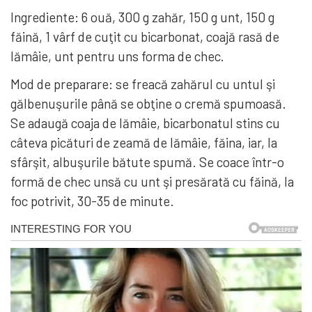
Ingrediente: 6 ouă, 300 g zahăr, 150 g unt, 150 g
făină, 1 vârf de cuţit cu bicarbonat, coajă rasă de
lămâie, unt pentru uns forma de chec.
Mod de preparare: se freacă zahărul cu untul şi
gălbenuşurile până se obţine o cremă spumoasă.
Se adaugă coaja de lămâie, bicarbonatul stins cu
câteva picături de zeamă de lămâie, făina, iar, la
sfârşit, albuşurile bătute spumă. Se coace într-o
formă de chec unsă cu unt şi presărată cu făină, la
foc potrivit, 30-35 de minute.