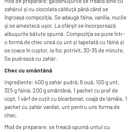
Mod de preparare: gălbenuşurile se freacă bine cu
zahărul şi cu ciocolata călduţă până când se
îngroaşă compoziţia. Se adaugă făina, vanilia, nucile
şi se amestecă uşor. La sfârşit se încorporează
albuşurile bătute spumă. Compoziţia se pune într-
o formă de chec unsă cu unt şi tapetată cu făină şi
se coace în cuptor, la foc potrivit, 30-35 de minute.
Se pudrează cu zahăr.
Chec cu smântână
Ingrediente: 400 g zahăr pudră, 6 ouă, 100 g unt,
325 g făină, 200 g smântână, 1 pachet cu praf de
copt, 1 vârf de cuţit cu bicarbonat, coajă de lămâie, 1
pachet cu zahăr vanilat, unt pentru uns forma de
chec.
Mod de preparare: se freacă spumă untul cu