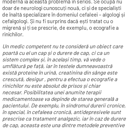
modernă ia această problemă în serios. Se ocupă nu
doar de neurologi cunoscuți nouă, ci și de specialiști
de înaltă specializare în domeniul cefaleei – algologi și
cefalgologi. Și nu fi surprins dacă ești tratat cu o
migrenă și ți se prescrie, de exemplu, o ecografie a
rinichilor.
Un medic competent nu te consideră un obiect care
poartă cu el un cap și o durere de cap, ci ca un
sistem complex și, în același timp, vă vede o
umflătură pe față, iar în testele dumneavoastră
există proteine ​​în urină, creatinina din sânge este
crescută, desigur , pentru a efectua o ecografie a
rinichilor nu este absolut de prisos și chiar
necesar. Posibilitatea unei anumite terapii
medicamentoase va depinde de starea generală a
pacientului. De exemplu, în sindromul durerii cronice,
în special, în cefaleea cronică, antidepresivele sunt
prescrise ca tratament analgezic, iar în caz de durere
de cap, aceasta este una dintre metodele preventive