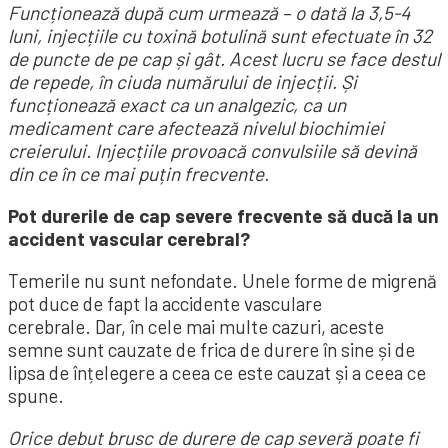
Funcționează după cum urmează – o dată la 3,5-4
luni, injecțiile cu toxină botulină sunt efectuate în 32
de puncte de pe cap și gât. Acest lucru se face destul
de repede, în ciuda numărului de injecții. Și
funcționează exact ca un analgezic, ca un
medicament care afectează nivelul biochimiei
creierului. Injecțiile provoacă convulsiile să devină
din ce în ce mai puțin frecvente.
Pot durerile de cap severe frecvente să ducă la un
accident vascular cerebral?
Temerile nu sunt nefondate. Unele forme de migrenă
pot duce de fapt la accidente vasculare
cerebrale. Dar, în cele mai multe cazuri, aceste
semne sunt cauzate de frica de durere în sine și de
lipsa de înțelegere a ceea ce este cauzat și a ceea ce
spune.
Orice debut brusc de durere de cap severă poate fi