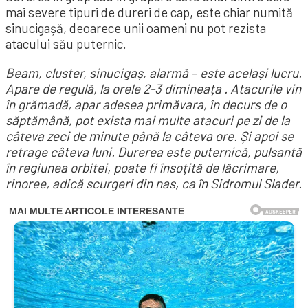
mai severe tipuri de dureri de cap, este chiar numită
sinucigașă, deoarece unii oameni nu pot rezista
atacului său puternic.
Beam, cluster, sinucigaș, alarmă – este același lucru.
Apare de regulă, la orele 2-3 dimineața . Atacurile vin
în grămadă, apar adesea primăvara, în decurs de o
săptămână, pot exista mai multe atacuri pe zi de la
câteva zeci de minute până la câteva ore. Și apoi se
retrage câteva luni. Durerea este puternică, pulsantă
în regiunea orbitei, poate fi însoțită de lăcrimare,
rinoree, adică scurgeri din nas, ca în Sidromul Slader.