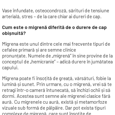
Vase înfundate, osteocondroză, sărituri de tensiune
arterială, stres – de la care chiar ai dureri de cap.
Cum este o migrenă diferită de o durere de cap
obișnuită?
Migrena este unul dintre cele mai frecvente tipuri de
cefalee primară și are semne clinice
pronunțate. Numele de „migrenă” în sine provine de la
conceptul de „hemicranie” – adică durere în jumătatea
capului.
Migrena poate fi însoțită de greață, vărsături, fobie la
lumină și sunet. Prin urmare, cu o migrenă, vrei să te
retragi într-o cameră întunecată, să închizi ochii și să
dormi. Acestea sunt semne ale migrenei clasice fără
aură. Cu migrenele cu aură, există și metamorfoze
vizuale sub formă de pâlpâire. Dar pot exista tipuri
complexe de migrenă, care sunt însoțite de