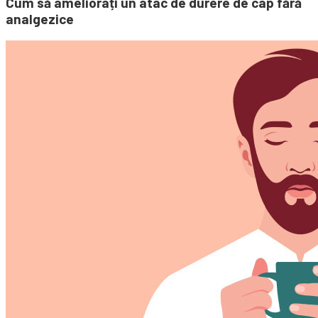
Cum să ameliorați un atac de durere de cap fără
analgezice