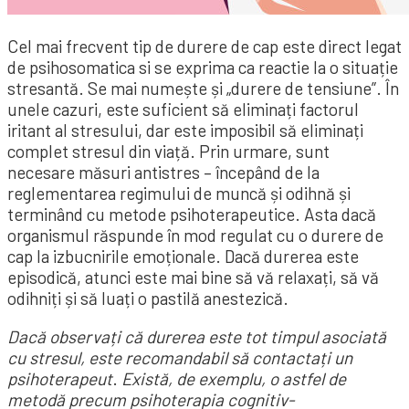
Cel mai frecvent tip de durere de cap este direct legat
de psihosomatica si se exprima ca reactie la o situație
stresantă. Se mai numește și „durere de tensiune”. În
unele cazuri, este suficient să eliminați factorul
iritant al stresului, dar este imposibil să eliminați
complet stresul din viață. Prin urmare, sunt
necesare măsuri antistres – începând de la
reglementarea regimului de muncă și odihnă și
terminând cu metode psihoterapeutice. Asta dacă
organismul răspunde în mod regulat cu o durere de
cap la izbucnirile emoționale. Dacă durerea este
episodică, atunci este mai bine să vă relaxați, să vă
odihniți și să luați o pastilă anestezică.
Dacă observați că durerea este tot timpul asociată
cu stresul, este recomandabil să contactați un
psihoterapeut
.
Există, de exemplu, o astfel de
metodă precum psihoterapia cognitiv-