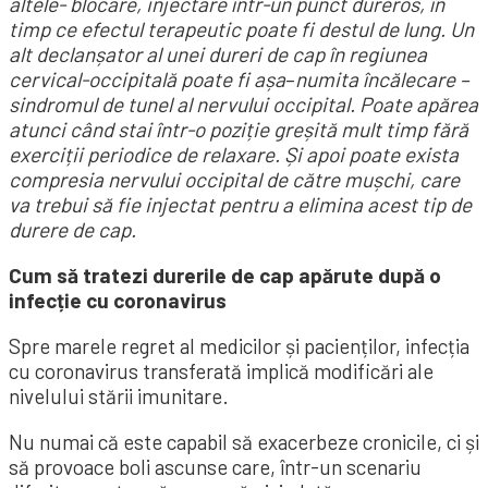
altele- blocare, injectare într-un punct dureros, în
timp ce efectul terapeutic poate fi destul de lung. Un
alt declanșator al unei dureri de cap în regiunea
cervical-occipitală poate fi așa
–
numita încălecare –
sindromul de tunel al nervului occipital. Poate apărea
atunci când stai într-o poziție greșită mult timp fără
exerciții periodice de relaxare. Și apoi poate exista
compresia nervului occipital de către mușchi, care
va trebui să fie injectat pentru a elimina acest tip de
durere de cap.
Cum să tratezi durerile de cap apărute după o
infecție cu coronavirus
Spre marele regret al medicilor și pacienților, infecția
cu coronavirus transferată implică modificări ale
nivelului stării imunitare.
Nu numai că este capabil să exacerbeze cronicile, ci și
să provoace boli ascunse care, într-un scenariu