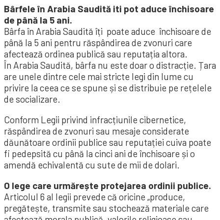
Bârfele în Arabia Saudită iti pot aduce închisoare
de până la 5 ani.
Bârfa în Arabia Saudită îți poate aduce închisoare de
până la 5 ani pentru răspândirea de zvonuri care
afectează ordinea publică sau reputația altora.
În Arabia Saudită, bârfa nu este doar o distracție. Țara
are unele dintre cele mai stricte legi din lume cu
privire la ceea ce se spune și se distribuie pe rețelele
de socializare.
Conform Legii privind infracțiunile cibernetice,
răspândirea de zvonuri sau mesaje considerate
dăunătoare ordinii publice sau reputației cuiva poate
fi pedepsită cu până la cinci ani de închisoare și o
amendă echivalentă cu sute de mii de dolari.
O lege care urmărește protejarea ordinii publice.
Articolul 6 al legii prevede că oricine „produce,
pregătește, transmite sau stochează materiale care
afectează morala publică, valorile religioase sau