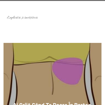
Ai Grijă Când Te Doare În Partea