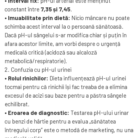
• Interval fix:
pH-ul arterial este menținut
constant între
7,35 și 7,45
.
• Imuabilitate prin dietă:
Nicio mâncare nu poate
schimba acest interval la o persoană sănătoasă.
Dacă pH-ul sângelui s-ar modifica chiar și puțin în
afara acestor limite, am vorbi despre o urgență
medicală critică (acidoză sau alcaloză
metabolică/respiratorie).
2. Confuzia cu pH-ul urinei
• Rolul rinichilor:
Dieta influențează pH-ul urinei
tocmai pentru că rinichii își fac treaba de a elimina
excesul de acizi sau baze pentru a păstra sângele
echilibrat.
• Eroarea de diagnostic:
Testarea pH-ului urinar
cu benzi de hârtie pentru a evalua „sănătatea
întregului corp” este o metodă de marketing, nu una