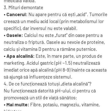
medicală validă.
3. Mituri demontate
• Cancerul:
Nu apare pentru că ești „acid”. Tumorile
creează un mediu acid local (prin metabolismul lor
specific), dar inversul nu este valabil.
• Oasele:
Calciul nu este „furat” din oase pentru a
neutraliza o friptură. Oasele au nevoie de proteine,
calciu și vitamina D pentru a rămâne puternice.
• Apa alcalină:
Este, în mare parte, un produs de
marketing. Acidul gastric (pH ~1.5) neutralizează
imediat orice apă alcalină (pH 8-9) înainte ca aceasta
să ajungă să influențeze sistemul.
4. De ce funcționează totuși „dieta alcalină”?
Nu funcționează datorită pH-ului, ci pentru că
promovează un stil de viață sănătos:
• Mai multe:
Fibre, potasiu, magneziu, vitamine,