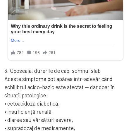
3. Oboseala, durerile de cap, somnul slab
Aceste simptome pot apărea într-adevăr când
echilibrul acido-bazic este afectat — dar doar în
situații patologice:
• cetoacidoză diabetică,
• insuficiență renală,
• diaree sau vărsături severe,
• supradozaj de medicamente,