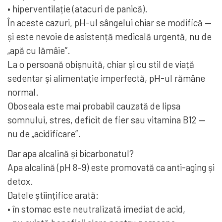
• hiperventilație (atacuri de panică).
În aceste cazuri, pH-ul sângelui chiar se modifică —
și este nevoie de asistență medicală urgentă, nu de
„apă cu lămâie”.
La o persoană obișnuită, chiar și cu stil de viață
sedentar și alimentație imperfectă, pH-ul rămâne
normal.
Oboseala este mai probabil cauzată de lipsa
somnului, stres, deficit de fier sau vitamina B12 —
nu de „acidificare”.
Dar apa alcalină și bicarbonatul?
Apa alcalină (pH 8–9) este promovată ca anti-aging și
detox.
Datele științifice arată:
• în stomac este neutralizată imediat de acid,