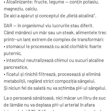
• Alcalinizante: fructe, legume — conțin potasiu,
magneziu, calciu.
De aici a apărut și conceptul de „dietă alcalină”.
DAR — în organismul viu lucrurile stau diferit.
Când mănânci un măr sau un steak, alimentele trec
printr-un lanț extrem de complex de transformări:
• stomacul le procesează cu acid clorhidric foarte
puternic,
• intestinul neutralizează chimul cu sucuri alcaline
pancreatice,
• ficatul și rinichii filtrează, procesează și elimină
metaboliții, reglând strict compoziția sângelui.
Și niciun fel de salată nu va schimba pH-ul sângelui.
La o persoană sănătoasă, nici măcar un litru de suc
de lămâie nu va deplasa pH-ul arterial în afara