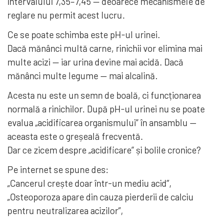
intervalului 7,35–7,45 — deoarece mecanismele de
reglare nu permit acest lucru.
Ce se poate schimba este pH-ul urinei.
Dacă mănânci multă carne, rinichii vor elimina mai
multe acizi — iar urina devine mai acidă. Dacă
mănânci multe legume — mai alcalină.
Acesta nu este un semn de boală, ci funcționarea
normală a rinichilor. După pH-ul urinei nu se poate
evalua „acidificarea organismului” în ansamblu —
aceasta este o greșeală frecventă.
Dar ce zicem despre „acidificare” și bolile cronice?
Pe internet se spune des:
„Cancerul crește doar într-un mediu acid”,
„Osteoporoza apare din cauza pierderii de calciu
pentru neutralizarea acizilor”,