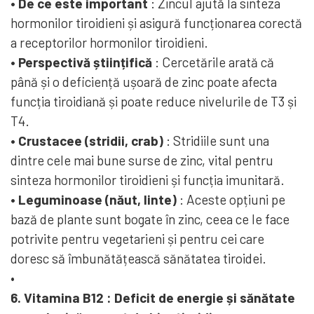
• De ce este important
: Zincul ajută la sinteza
hormonilor tiroidieni și asigură funcționarea corectă
a receptorilor hormonilor tiroidieni.
• Perspectivă științifică
: Cercetările arată că
până și o deficiență ușoară de zinc poate afecta
funcția tiroidiană și poate reduce nivelurile de T3 și
T4.
• Crustacee (stridii, crab)
: Stridiile sunt una
dintre cele mai bune surse de zinc, vital pentru
sinteza hormonilor tiroidieni și funcția imunitară.
• Leguminoase (năut, linte)
: Aceste opțiuni pe
bază de plante sunt bogate în zinc, ceea ce le face
potrivite pentru vegetarieni și pentru cei care
doresc să îmbunătățească sănătatea tiroidei.
•
6.
Vitamina B12
: Deficit de energie și sănătate