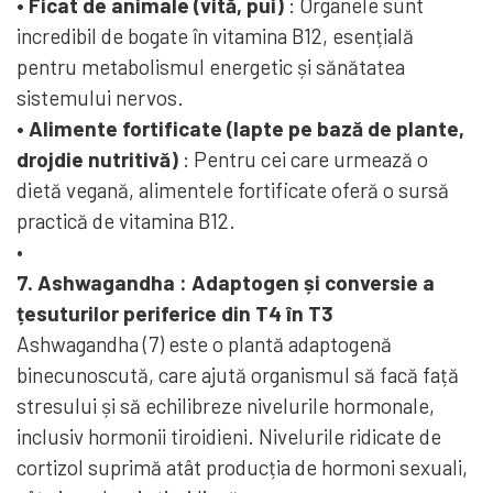
• Ficat de animale (vită, pui)
: Organele sunt
incredibil de bogate în vitamina B12, esențială
pentru metabolismul energetic și sănătatea
sistemului nervos.
• Alimente fortificate (lapte pe bază de plante,
drojdie nutritivă)
: Pentru cei care urmează o
dietă vegană, alimentele fortificate oferă o sursă
practică de vitamina B12.
•
7.
Ashwagandha
: Adaptogen și conversie a
țesuturilor periferice din T4 în T3
Ashwagandha (7) este o plantă adaptogenă
binecunoscută, care ajută organismul să facă față
stresului și să echilibreze nivelurile hormonale,
inclusiv hormonii tiroidieni. Nivelurile ridicate de
cortizol suprimă atât producția de hormoni sexuali,