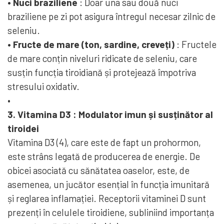
• Nuci braziliene
: Doar una sau două nuci
braziliene pe zi pot asigura întregul necesar zilnic de
seleniu.
• Fructe de mare (ton, sardine, creveți)
: Fructele
de mare conțin niveluri ridicate de seleniu, care
susțin funcția tiroidiană și protejează împotriva
stresului oxidativ.
•
3.
Vitamina D3
: Modulator imun și susținător al
tiroidei
Vitamina D3 (4), care este de fapt un prohormon,
este strâns legată de producerea de energie. De
obicei asociată cu sănătatea oaselor, este, de
asemenea, un jucător esențial în funcția imunitară
și reglarea inflamației. Receptorii vitaminei D sunt
prezenți în celulele tiroidiene, subliniind importanța