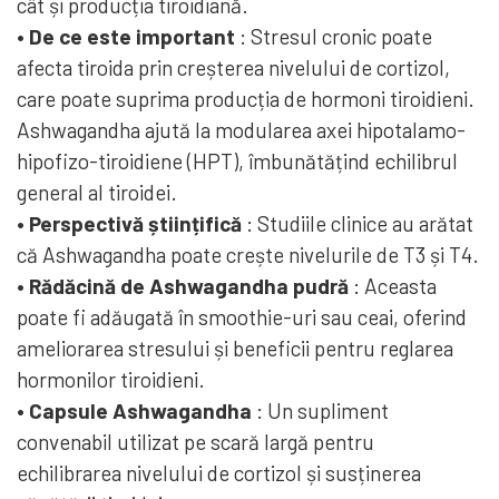
cât și producția tiroidiană.
• De ce este important
: Stresul cronic poate
afecta tiroida prin creșterea nivelului de cortizol,
care poate suprima producția de hormoni tiroidieni.
Ashwagandha ajută la modularea axei hipotalamo-
hipofizo-tiroidiene (HPT), îmbunătățind echilibrul
general al tiroidei.
• Perspectivă științifică
: Studiile clinice au arătat
că Ashwagandha poate crește nivelurile de T3 și T4.
• Rădăcină de Ashwagandha pudră
: Aceasta
poate fi adăugată în smoothie-uri sau ceai, oferind
ameliorarea stresului și beneficii pentru reglarea
hormonilor tiroidieni.
• Capsule Ashwagandha
: Un supliment
convenabil utilizat pe scară largă pentru
echilibrarea nivelului de cortizol și susținerea